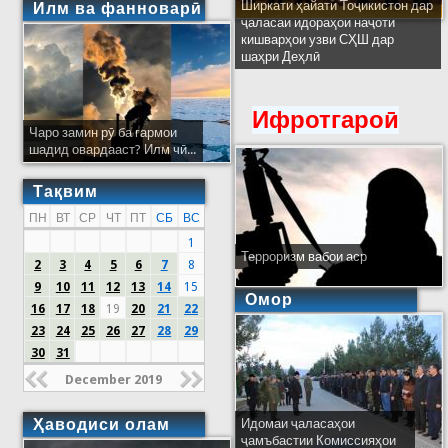
Ширкати ҳайати Тоҷикистон дар
Илм ва фанноварӣ
ҷаласаи идораҳои наҷоти
кишварҳои узви СҲШ дар
шаҳри Деҳлӣ
Ифротгароӣ
Чаро замин рӯ ба гармои
шадид овардааст? Илм чӣ...
Тақвим
ПН
ВТ
СР
ЧТ
ПТ
СБ
ВС
1
Терроризм вабои аср
2
3
4
5
6
7
8
9
10
11
12
13
14
15
Омор
16
17
18
19
20
21
22
23
24
25
26
27
28
29
30
31
December 2019
Ҳаводиси олам
Идомаи ҷаласаҳои
ҷамъбастии Комиссияҳои