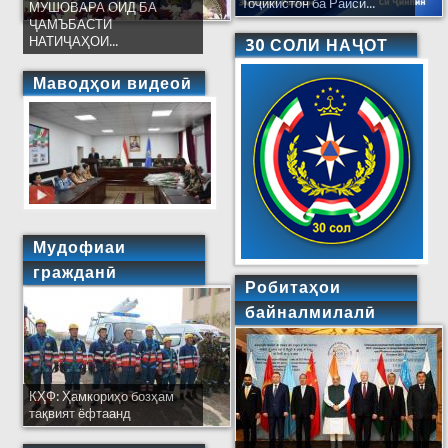
Тоҷикистон ба Раиси...
МУШОВАРА ОИД БА
ҶАМЪБАСТИ
НАТИҶАҲОИ...
30 СОЛИ НАҶОТ
Маводҳои видеоӣ
Мудофиаи
гражданӣ
Робитаҳои
байналмилалӣ
КҲФ: Ҳамкориҳо бозҳам
тақвият ёфтаанд