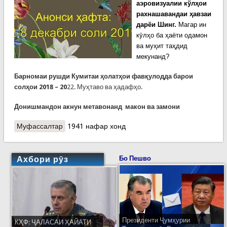
аэровизуалии кўлҳои
рахнашавандаи ҳавзаи
дарёи Шинг.
Магар ин
кӯлҳо ба ҳаёти одамон
ва муҳит таҳдид
мекунанд?
Барномаи рушди Кумитаи ҳолатҳои фавқулодда барои
солҳои 2018 – 20
22. Муҳтаво ва ҳадафҳо.
Донишмандон акнун метавонанд макон ва замони
Муфассалтар
о АНОНС: Хонданиҳо ва диданиҳои ин ҳафта
1941 нафар хонд
дар сомонаи мо
Ахбори рӯз
Бо Пешво
Президенти Ҷумҳурии
КҲФ: ҶАЛАСАИ ҲАЙАТИ