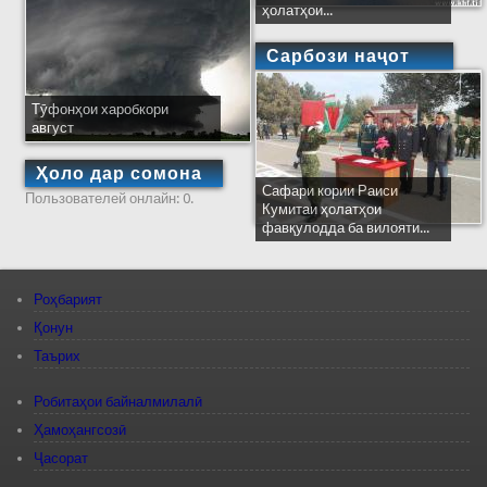
ҳолатҳои...
Сарбози наҷот
Тӯфонҳои харобкори
август
Ҳоло дар сомона
Сафари кории Раиси
Пользователей онлайн: 0.
Кумитаи ҳолатҳои
фавқулодда ба вилояти...
Роҳбарият
Қонун
Таърих
Робитаҳои байналмилалӣ
Ҳамоҳангсозӣ
Ҷасорат