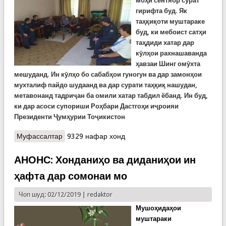
моҳи сентябр сурат
гирифта буд. Як
таҳқиқоти муштараке
буд, ки мебоист сатҳи
таҳдиди хатар дар
кӯлҳои рахнашаванда
ҳавзаи Шинг омӯхта
мешуданд. Ин кӯлҳо бо сабабҳои гуногун ва дар замонҳои
мухталиф пайдо шудаанд ва дар сурати таҳқиқ нашудан,
метавонанд тадриҷан ба омили хатар табдил ёбанд. Ин буд,
ки дар асоси супориши Роҳбари Дастгоҳи иҷроияи
Президенти Ҷумҳурии Тоҷикистон
Муфассалтар
о Мушоҳидаҳои муштараки аэровизуалии кўлҳои
9329 нафар хонд
рахнашавандаи ҳавзаи дарёи Шинг
АНОНС: Хонданиҳо ва диданиҳои ин
ҳафта дар сомонаи мо
Чоп шуд: 02/12/2019 |
redaktor
Мушоҳидаҳои
муштараки