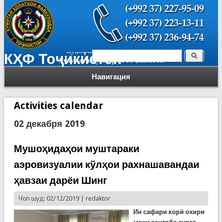
Поиск
КҲФ Тоҷикистон
Форма поиска
Навигация
Activities calendar
02 декабря 2019
Мушоҳидаҳои муштараки
аэровизуалии кўлҳои рахнашавандаи
ҳавзаи дарёи Шинг
Чоп шуд: 02/12/2019 |
redaktor
Ин сафари корӣ охири