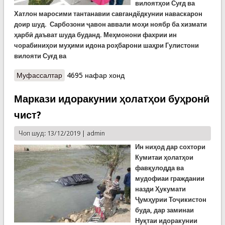
вилоятҳои Суғд ва
Хатлон маросими тантанавии савгандёдкунии наваскарон
доир шуд. Сарбозони ҷавон аввали моҳи ноябр ба хизмати
ҳарбӣ даъват шуда буданд. Меҳмонони фахрии ин
чорабиниҳои муҳими идона роҳбарони шаҳри Гулистони
вилояти Суғд ва
Муфассалтар
о Наваскарон боз дар ду қисми ҳарбии Кумитаи
4695 нафар хонд
ҳолатҳои фавқулодда савганди садоқат ёд
карданд
Маркази идоракунии ҳолатҳои буҳронӣ
чист?
Чоп шуд: 13/12/2019 |
admin
Ин ниҳод дар сохтори
Кумитаи ҳолатҳои
фавқулодда ва
мудофиаи граждании
назди Ҳукумати
Ҷумҳурии Тоҷикистон
буда,
дар заминаи
Нуқтаи идоракунии