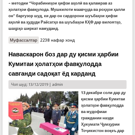
– методии “Чорабиниҳои ҳифзи аҳолӣ ва қаламрав аз
ҳолатҳои фавқулода. Мушкилоти маавҷуда ва роҳҳои ҳалли
он” баргузор шуд, ки дар он сардорони шуъбаҳои ҳифзи
аҳолӣ ва ҳудуди Раёсатҳо ва шуъбаҳои КҲФ дар вилоятҳо,
шаҳрҳо ширкат намуданд.
Муфассалтар
о Ҷамъомади таълимӣ-методӣ дар Кумитаи
2238 нафар хонд
ҳолатҳои фавқулодда
Наваскарон боз дар ду қисми ҳарбии
Кумитаи ҳолатҳои фавқулодда
савганди садоқат ёд карданд
Чоп шуд: 13/12/2019 |
admin
13 декабри соли дар ду
қисми ҳарбии Кумитаи
ҳолатҳои фавқулодда
ва мудофиаи
граждании назди
Ҳукумати Ҷумҳурии
Тоҷикистон воқеъ дар