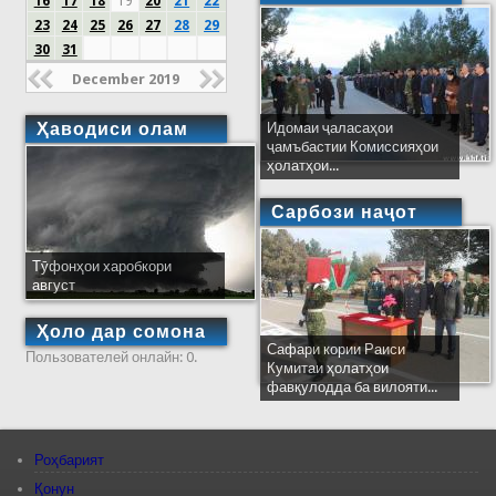
16
17
18
19
20
21
22
23
24
25
26
27
28
29
30
31
December 2019
Ҳаводиси олам
Идомаи ҷаласаҳои
ҷамъбастии Комиссияҳои
ҳолатҳои...
Сарбози наҷот
Тӯфонҳои харобкори
август
Ҳоло дар сомона
Сафари кории Раиси
Пользователей онлайн: 0.
Кумитаи ҳолатҳои
фавқулодда ба вилояти...
Роҳбарият
Қонун