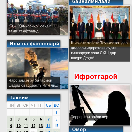
байналмилалӣ
КҲФ: Ҳамкориҳо бозҳам
тақвият ёфтаанд
Ширкати ҳайати Тоҷикистон дар
Илм ва фанноварӣ
ҷаласаи идораҳои наҷоти
кишварҳои узви СҲШ дар
шаҳри Деҳлӣ
Ифротгароӣ
Чаро замин рӯ ба гармои
шадид овардааст? Илм чӣ...
Тақвим
ПН
ВТ
СР
ЧТ
ПТ
СБ
ВС
1
Терроризм вабои аср
2
3
4
5
6
7
8
9
10
11
12
13
14
15
Омор