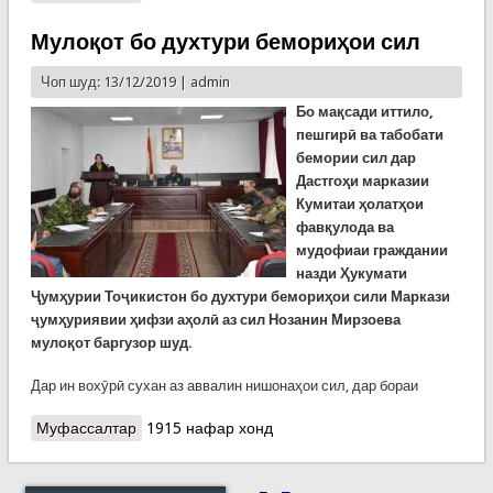
роҳи Уелс
Мулоқот бо духтури бемориҳои сил
Чоп шуд: 13/12/2019 |
admin
Бо мақсади иттило,
пешгирӣ ва табобати
бемории сил дар
Дастгоҳи марказии
Кумитаи ҳолатҳои
фавқулода ва
мудофиаи граждании
назди Ҳукумати
Ҷумҳурии Тоҷикистон бо духтури бемориҳои сили Маркази
ҷумҳуриявии ҳифзи аҳолӣ аз сил Нозанин Мирзоева
мулоқот баргузор шуд.
Дар ин вохӯрӣ сухан аз аввалин нишонаҳои сил, дар бораи
Муфассалтар
о Мулоқот бо духтури бемориҳои сил
1915 нафар хонд