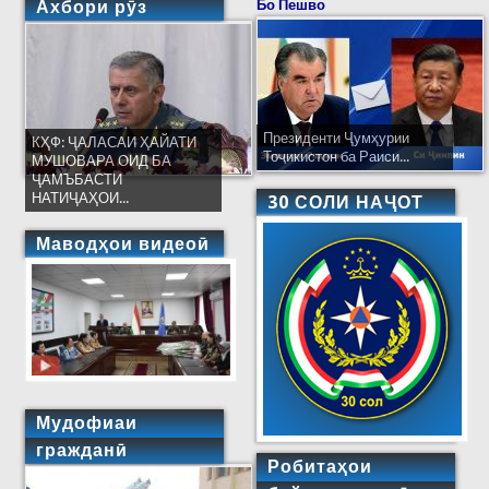
Ахбори рӯз
Бо Пешво
Президенти Ҷумҳурии
КҲФ: ҶАЛАСАИ ҲАЙАТИ
Тоҷикистон ба Раиси...
МУШОВАРА ОИД БА
ҶАМЪБАСТИ
НАТИҶАҲОИ...
30 СОЛИ НАҶОТ
Маводҳои видеоӣ
Мудофиаи
гражданӣ
Робитаҳои