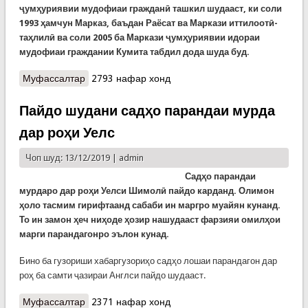
ҷумҳуриявии мудофиаи гражданӣ ташкил шудааст, ки
с
оли
1993 ҳамчун Марказ, баъдан Раёсат ва Маркази иттилоотӣ-
таҳлилӣ ва соли 2005
ба
Маркази ҷумҳуриявии идораи
мудофиаи граждании Кумита табдил дода шуда буд.
Муфассалтар
о Маркази идоракунии ҳолатҳои буҳронӣ чист?
2793 нафар хонд
Пайдо шудани садҳо парандаи мурда
дар роҳи Уелс
Чоп шуд: 13/12/2019 |
admin
Садҳо парандаи
мурдаро дар роҳи Уелси Шимолӣ пайдо карданд. Олимон
ҳоло тасмим гирифтаанд сабаби ин маргро муайян кунанд.
То ин замон ҳеч ниҳоде ҳозир нашудааст фарзияи омилҳои
марги парандагонро эълон кунад.
Бино ба гузориши хабаргузориҳо садҳо лошаи парандагон дар
роҳ ба самти ҷазираи Англси пайдо шудааст.
Муфассалтар
о Пайдо шудани садҳо парандаи мурда дар
2371 нафар хонд