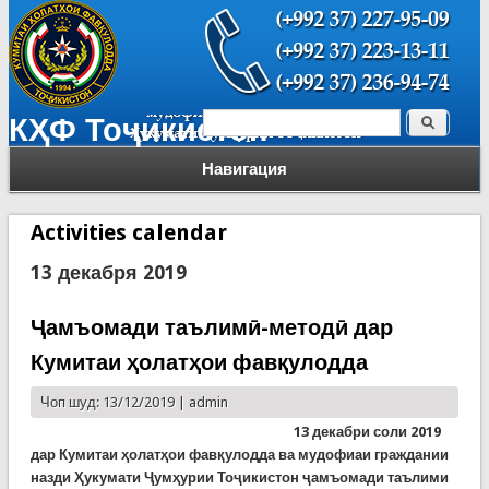
Поиск
КҲФ Тоҷикистон
Форма поиска
Навигация
Activities calendar
13 декабря 2019
Ҷамъомади таълимӣ-методӣ дар
Кумитаи ҳолатҳои фавқулодда
Чоп шуд: 13/12/2019 |
admin
13 декабри соли 2019
дар Кумитаи ҳолатҳои фавқулодда ва мудофиаи граждании
назди Ҳукумати Ҷумҳурии Тоҷикистон ҷамъомади таълими