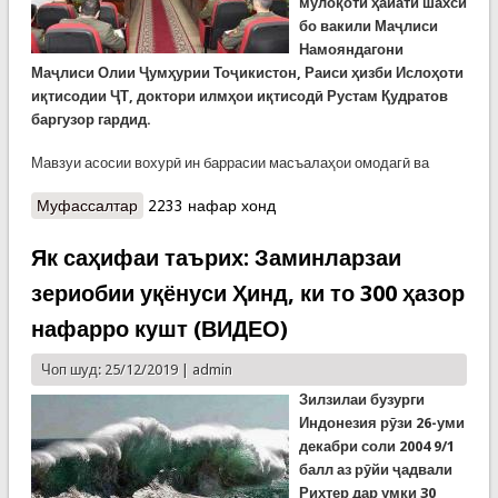
мулоқоти ҳайати шахсӣ
бо вакили
М
аҷлиси
Намояндагони
Маҷлиси Олии Ҷумҳурии Тоҷикистон, Раиси ҳизби Ислоҳоти
иқтисодии ҶТ, доктори илмҳои иқтисодӣ Рустам Қудратов
баргузор гардид.
Мавзуи асосии вохурӣ ин баррасии масъалаҳои омодагӣ ва
Муфассалтар
о Мулоқотии ҳайати шахсӣ бо вакили Маҷлиси
2233 нафар хонд
Намояндагони Маҷлиси Олӣ
Як саҳифаи таърих: Заминларзаи
зериобии уқёнуси Ҳинд, ки то 300 ҳазор
нафарро кушт (ВИДЕО)
Чоп шуд: 25/12/2019 |
admin
Зилзилаи бузурги
Индонезия рӯзи 26-уми
декабри соли 2004 9/1
балл аз рӯйи ҷадвали
Рихтер дар умқи 30