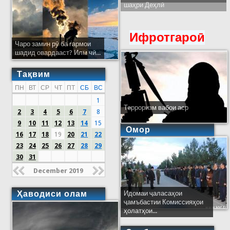
шаҳри Деҳлӣ
Ифротгароӣ
Чаро замин рӯ ба гармои
шадид овардааст? Илм чӣ...
Тақвим
ПН
ВТ
СР
ЧТ
ПТ
СБ
ВС
1
Терроризм вабои аср
2
3
4
5
6
7
8
9
10
11
12
13
14
15
Омор
16
17
18
19
20
21
22
23
24
25
26
27
28
29
30
31
December 2019
Ҳаводиси олам
Идомаи ҷаласаҳои
ҷамъбастии Комиссияҳои
ҳолатҳои...