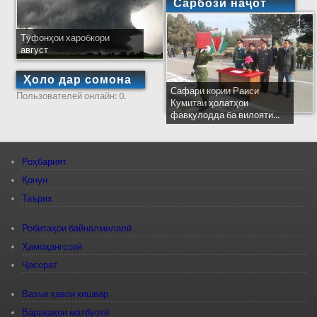
Сарбози наҷот
Тӯфонҳои харобкори
август
Ҳоло дар сомона
Сафари кории Раиси
Пользователей онлайн: 0.
Кумитаи ҳолатҳои
фавқулодда ба вилояти...
Роҳбарият
Қонун
Таърих
Робитаҳои байналмилалӣ
Ҳамоҳангсозӣ
Ҷасорат
Вазъи ҳавои кишвар
Варақаҳои матбуотӣ