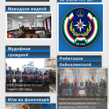
Маводҳои видеоӣ
Мудофиаи
гражданӣ
Робитаҳои
байналмилалӣ
КҲФ: Ҳамкориҳо бозҳам
тақвият ёфтаанд
Ширкати ҳайати Тоҷикистон дар
Илм ва фанноварӣ
ҷаласаи идораҳои наҷоти
кишварҳои узви СҲШ дар