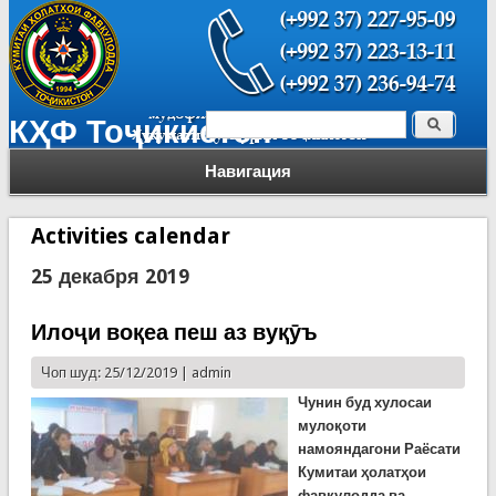
Поиск
КҲФ Тоҷикистон
Форма поиска
Навигация
Activities calendar
25 декабря 2019
Илоҷи воқеа пеш аз вуқӯъ
Чоп шуд: 25/12/2019 |
admin
Чунин буд хулосаи
мулоқоти
намояндагони Раёсати
Кумитаи ҳолатҳои
фавқулодда ва