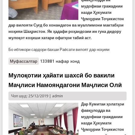
мудофиаи гражаднии
назди Ҳукумати
Ҷумҳурии Тоҷикистон
дар вилояти Суғд бо хонандагон ва муаллимони мактабҳои
ноҳияи Шаҳристон. Як ҳадафи роҳандозии ин гуна дидору
мулоқот коҳиши хатари офатҳои табиӣ аст.
Бо ибтикори сардори бахши Раёсати вилоят дар ноҳияи
Муфассалтар
о Илоҷи воқеа пеш аз вуқӯъ
133881 нафар хонд
Мулоқотии ҳайати шахсӣ бо вакили
Маҷлиси Намояндагони Маҷлиси Олӣ
Чоп шуд: 25/12/2019 |
admin
Дар Кумитаи ҳолатҳои
фавқулодда ва
мудофиаи граждании
назди Ҳукумати
Ҷумҳурии Тоҷикистон