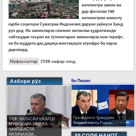
километри замин ва
дар фосилаи 160
километрии шимолу
ғарби соҳилҳои Суматраи Индонезия даруни уқёнуси Ҳинд
рух дод. Ин заминларза сеюмин зилзилаи қудратманди
сабтшудаи таърих ва тӯлонитарин заминларза ном гирифт,
ки ба муддати даҳ дақиқа минтақаҳои атрофро ба ларза
даровард.
Муфассалтар
о Як саҳифаи таърих: Заминларзаи зериобии
3598 нафар хонд
уқёнуси Ҳинд, ки то 300 ҳазор нафарро кушт
(ВИДЕО)
Ахбори рӯз
Бо Пешво
Президенти Ҷумҳурии
КҲФ: ҶАЛАСАИ ҲАЙАТИ
Тоҷикистон ба Раиси...
МУШОВАРА ОИД БА
ҶАМЪБАСТИ
НАТИҶАҲОИ...
30 СОЛИ НАҶОТ