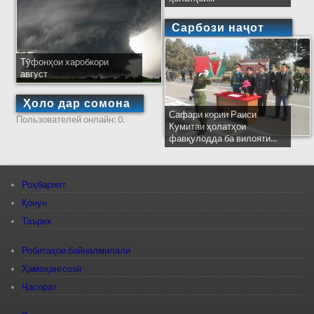
Сарбози наҷот
Тӯфонҳои харобкори
август
Ҳоло дар сомона
Сафари кории Раиси
Пользователей онлайн: 0.
Кумитаи ҳолатҳои
фавқулодда ба вилояти...
Роҳбарият
Қонун
Таърих
Робитаҳои байналмилалӣ
Ҳамоҳангсозӣ
Ҷасорат