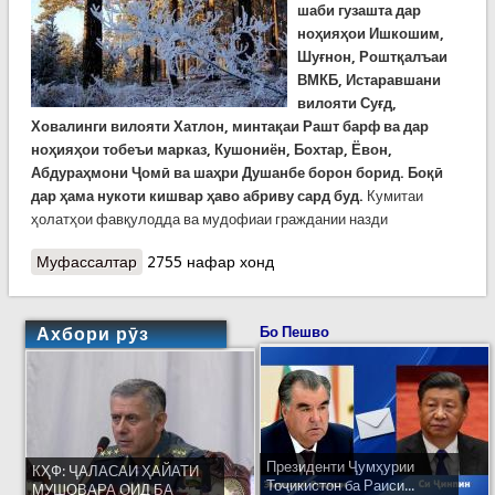
шаби гузашта дар
ноҳияҳои Ишкошим,
Шуғнон, Роштқалъаи
ВМКБ, Истаравшани
вилояти Суғд,
Ховалинги вилояти Хатлон, минтақаи Рашт барф ва дар
ноҳияҳои тобеъи марказ, Кушониён, Бохтар, Ёвон,
Абдураҳмони Ҷомӣ ва шаҳри Душанбе борон борид. Боқӣ
дар ҳама нукоти кишвар ҳаво абриву сард буд.
Кумитаи
ҳолатҳои фавқулодда ва мудофиаи граждании назди
Муфассалтар
о Ҳушдори Кумитаи ҳолатҳои фавқулодда:
2755 нафар хонд
БАРФУ БОРОН ВА ХАТАРИ ТАРМА ДАР РОҲҲО!
Ахбори рӯз
Бо Пешво
Президенти Ҷумҳурии
КҲФ: ҶАЛАСАИ ҲАЙАТИ
Тоҷикистон ба Раиси...
МУШОВАРА ОИД БА