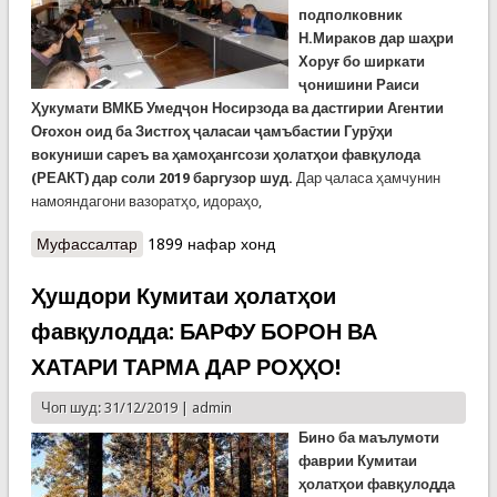
подполковник
Н.Мираков дар шаҳри
Хоруғ бо ширкати
ҷонишини Раиси
Ҳукумати ВМКБ Умедҷон Носирзода ва дастгирии Агентии
Оғохон оид ба Зистгоҳ ҷаласаи ҷамъбастии Гурӯҳи
вокуниши сареъ ва ҳамоҳангсози ҳолатҳои фавқулода
(РЕАКТ) дар соли 2019 баргузор шуд.
Дар ҷаласа ҳамчунин
намояндагони вазоратҳо, идораҳо,
Муфассалтар
о Фаъолияти яксолаи РЕАКТ дар ВМКБ
1899 нафар хонд
ҷамъбаст шуд
Ҳушдори Кумитаи ҳолатҳои
фавқулодда: БАРФУ БОРОН ВА
ХАТАРИ ТАРМА ДАР РОҲҲО!
Чоп шуд: 31/12/2019 |
admin
Бино ба маълумоти
фаврии Кумитаи
ҳолатҳои фавқулодда