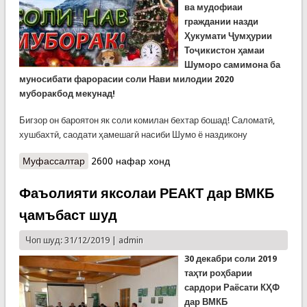
ва мудофиаи
граждании назди
Ҳукумати Ҷумҳурии
Тоҷикистон ҳамаи
Шуморо самимона ба
муносибати фарорасии соли Нави милодии 2020
муборакбод мекунад!
Бигзор он бароятон як соли комилан бехтар бошад! Саломатӣ,
хушбахтӣ, саодати ҳамешагӣ насиби Шумо ё наздикону
Муфассалтар
о Муҳтарам корбарони сомонаи Кумитаи
2600 нафар хонд
ҳолатҳои фавқулодда, дӯстони азиз!
Фаъолияти яксолаи РЕАКТ дар ВМКБ
ҷамъбаст шуд
Чоп шуд: 31/12/2019 |
admin
30 декабр
и соли
2019
таҳти роҳбарии
сардори Раёсати КҲФ
дар ВМКБ