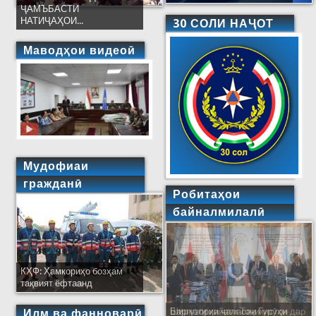
ҶАМЪБАСТИ
НАТИҶАҲОИ...
30 СОЛИ НАҶОТ
Маводҳои видеоӣ
Мудофиаи
гражданӣ
Робитаҳои
байналмилалӣ
КҲФ: Ҳамкориҳо бозҳам
тақвият ёфтаанд
Баргузории ҷаласаи Гурӯҳи
Ширкати ҳайати Тоҷикистон дар
Илм ва фанноварӣ