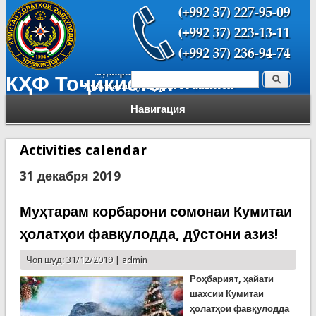
Поиск
КҲФ Тоҷикистон
Форма поиска
Навигация
Activities calendar
31 декабря 2019
Муҳтарам корбарони сомонаи Кумитаи
ҳолатҳои фавқулодда, дӯстони азиз!
Чоп шуд: 31/12/2019 |
admin
Роҳбарият, ҳайати
шахсии Кумитаи
ҳолатҳои фавқулодда