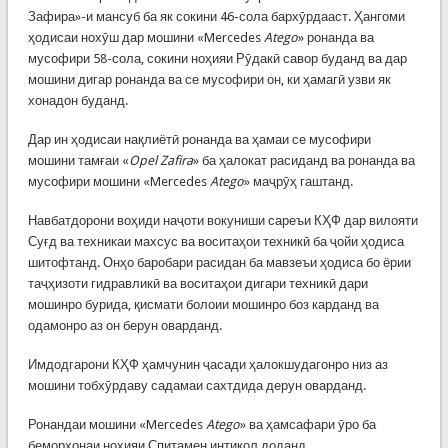
Зафира»-и мансуб ба як сокини 46-сола бархӯрдааст. Ҳангоми
ҳодисаи нохӯш дар мошини «Mercedes
Atego
» ронанда ва
мусофири 58-сола, сокини ноҳияи Рӯдакӣ савор буданд ва дар
мошини дигар ронанда ва се мусофири он, ки ҳамагӣ узви як
хонадон буданд.
Дар ин ҳодисаи нақлиётӣ ронанда ва ҳамаи се мусофири
мошини тамғаи «
Opel Zafira
» ба ҳалокат расиданд ва ронанда ва
мусофири мошини «Mercedes
Atego
» маҷрӯҳ гаштанд.
Навбатдорони воҳиди наҷоти вокуниши сареъи КҲФ дар вилояти
Суғд ва техникаи махсус ва воситаҳои техникӣ ба ҷойи ҳодиса
шитофтанд. Онҳо баробари расидан ба мавзеъи ҳодиса бо ёрии
таҷҳизоти гидравликӣ ва воситаҳои дигари техникӣ дари
мошинро бурида, қисмати болоии мошинро боз карданд ва
одамонро аз он берун оварданд.
Имдодгарони КҲФ ҳамчунин ҷасади ҳалокшудагонро низ аз
мошини тобхӯрдаву садамаи сахтдида дерун оварданд.
Ронандаи мошини «Mercedes
Atego
» ва ҳамсафари ӯро ба
беморхонаи ноҳияи Спитамен интиқол доданд.