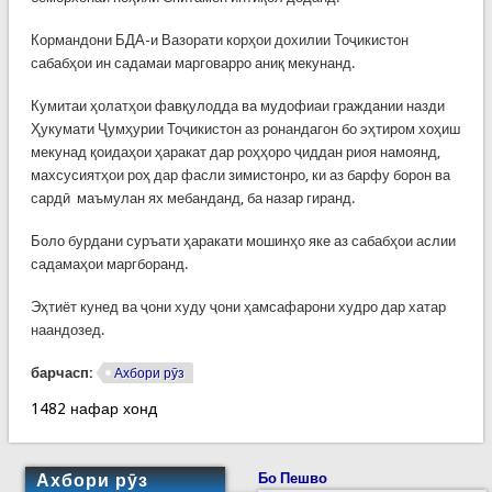
Кормандони БДА-и Вазорати корҳои дохилии Тоҷикистон
сабабҳои ин садамаи марговарро аниқ мекунанд.
Кумитаи ҳолатҳои фавқулодда ва мудофиаи граждании назди
Ҳукумати Ҷумҳурии Тоҷикистон аз ронандагон бо эҳтиром хоҳиш
мекунад қоидаҳои ҳаракат дар роҳҳоро ҷиддан риоя намоянд,
махсусиятҳои роҳ дар фасли зимистонро, ки аз барфу борон ва
сардӣ маъмулан ях мебанданд, ба назар гиранд.
Боло бурдани суръати ҳаракати мошинҳо яке аз сабабҳои аслии
садамаҳои маргборанд.
Эҳтиёт кунед ва ҷони худу ҷони ҳамсафарони худро дар хатар
наандозед.
барчасп:
Ахбори рӯз
1482 нафар хонд
Ахбори рӯз
Бо Пешво