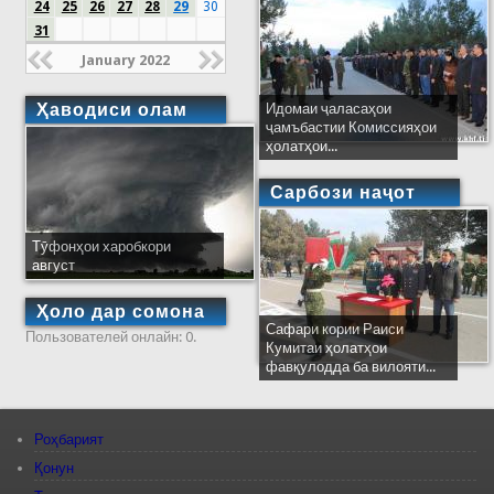
24
25
26
27
28
29
30
31
January 2022
Ҳаводиси олам
Идомаи ҷаласаҳои
ҷамъбастии Комиссияҳои
ҳолатҳои...
Сарбози наҷот
Тӯфонҳои харобкори
август
Ҳоло дар сомона
Сафари кории Раиси
Пользователей онлайн: 0.
Кумитаи ҳолатҳои
фавқулодда ба вилояти...
Роҳбарият
Қонун