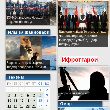
КҲФ: Ҳамкориҳо бозҳам
тақвият ёфтаанд
Ширкати ҳайати Тоҷикистон дар
Илм ва фанноварӣ
ҷаласаи идораҳои наҷоти
кишварҳои узви СҲШ дар
шаҳри Деҳлӣ
Ифротгароӣ
Чаро замин рӯ ба гармои
шадид овардааст? Илм чӣ...
Тақвим
ПН
ВТ
СР
ЧТ
ПТ
СБ
ВС
1
2
Терроризм вабои аср
3
4
5
6
7
8
9
10
11
12
13
14
15
16
Омор
17
18
19
20
21
22
23