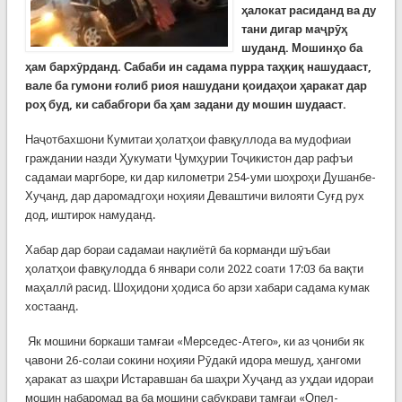
ҳалокат расиданд ва ду
тани дигар маҷрӯҳ
шуданд. Мошинҳо ба
ҳам бархӯрданд. Сабаби ин садама пурра таҳқиқ нашудааст,
вале ба гумони ғолиб риоя нашудани қоидаҳои ҳаракат дар
роҳ буд, ки сабабгори ба ҳам задани ду мошин шудааст.
Наҷотбахшони Кумитаи ҳолатҳои фавқуллода ва мудофиаи
граждании назди Ҳукумати Ҷумҳурии Тоҷикистон дар рафъи
садамаи маргборе, ки дар километри 254-уми шоҳроҳи Душанбе-
Хуҷанд, дар даромадгоҳи ноҳияи Деваштичи вилояти Суғд рух
дод, иштирок намуданд.
Хабар дар бораи садамаи нақлиётӣ ба корманди шӯъбаи
ҳолатҳои фавқулодда 6 январи соли 2022 соати 17:03 ба вақти
маҳаллӣ расид. Шоҳидони ҳодиса бо арзи хабари садама кумак
хостаанд.
Як мошини боркаши тамғаи «Мерседес-Атего», ки аз ҷониби як
ҷавони 26-солаи сокини ноҳияи Рӯдакӣ идора мешуд, ҳангоми
ҳаракат аз шаҳри Истаравшан ба шаҳри Хуҷанд аз уҳдаи идораи
мошин набаромад ва ба мошини сабукрави тамғаи «Опел-