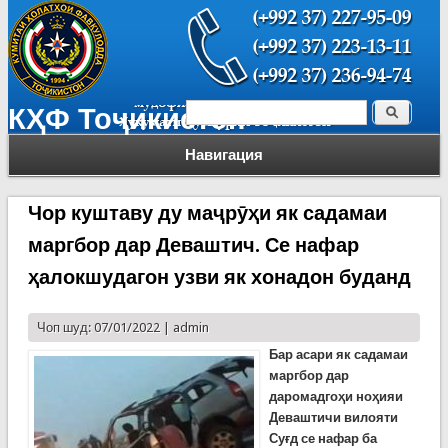
Поиск
КҲФ Тоҷикистон
Форма поиска
Навигация
Чор куштаву ду маҷрӯҳи як садамаи
маргбор дар Деваштич. Се нафар
ҳалокшудагон узви як хонадон буданд
Чоп шуд: 07/01/2022 |
admin
Бар асари як садамаи
маргбор дар
даромадгоҳи ноҳияи
Деваштичи вилояти
Суғд се нафар ба