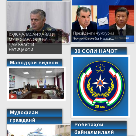
Президенти Ҷумҳурии
КҲФ: ҶАЛАСАИ ҲАЙАТИ
Тоҷикистон ба Раиси...
МУШОВАРА ОИД БА
ҶАМЪБАСТИ
НАТИҶАҲОИ...
30 СОЛИ НАҶОТ
Маводҳои видеоӣ
Мудофиаи
гражданӣ
Робитаҳои
байналмилалӣ