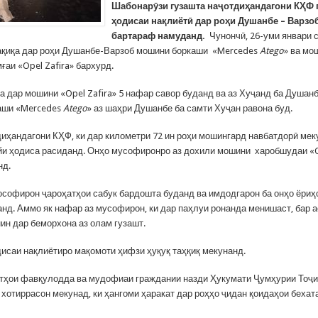
Шабонар
ӯ
зи гузашта
наҷотдиҳандагони КҲФ 
ҳодисаи нақлиётӣ дар роҳи Душанбе – Варзо
бартараф намуданд.
Чунончӣ, 26-уми январи 
дақиқа дар роҳи Душанбе-Варзоб мошини боркаши «Mercedes
Atego
» ва мо
ғаи «Opel Zafira» бархурд.
а дар мошини «Opel Zafira» 5 нафар савор буданд ва аз Хуҷанд ба Душан
аши «Mercedes
Atego
» аз шаҳри Душанбе ба самти Хуҷан равона буд.
диҳандагони КҲФ, ки дар километри 72 ин роҳи мошингард навбатдорӣ мек
йи ҳодиса расиданд. Онҳо мусофиронро аз дохили мошини харобшудаи «O
нд.
ософирон ҷароҳатҳои сабук бардошта буданд ва имдодгарон ба онҳо ёриҳ
анд. Аммо як нафар аз мусофирон, ки дар паҳлуи ронанда менишаст, бар 
ин дар беморхона аз олам гузашт.
дисаи нақлиётиро мақомоти ҳифзи ҳуқуқ таҳқиқ мекунанд.
тҳои фавқулодда ва мудофиаи граждании назди Ҳукумати Ҷумҳурии Тоҷи
 хотиррасон мекунад, ки ҳангоми ҳаракат дар роҳҳо ҷидан қоидаҳои бехат