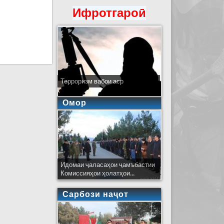
Ифротгароӣ
Терроризм вабои аср
Омор
Идомаи ҷаласаҳои ҷамъбастии
Комиссияҳои ҳолатҳои...
Сарбози наҷот