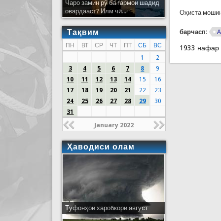
Чаро замин рӯ ба гармои шадид
овардааст? Илм чӣ...
Оҳиста мошин
Тақвим
барчасп:
А
ПН
ВТ
СР
ЧТ
ПТ
СБ
ВС
1933 нафар
1
2
3
4
5
6
7
8
9
10
11
12
13
14
15
16
17
18
19
20
21
22
23
24
25
26
27
28
29
30
31
January 2022
Ҳаводиси олам
Тӯфонҳои харобкори август