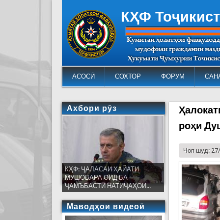
КҲФ Тоҷикис
АСОСӢ
СОХТОР
ФОРУМ
САН
Ахбори рӯз
Ҳалокат
роҳи Ду
Чоп шуд: 27
КҲФ: ҶАЛАСАИ ҲАЙАТИ
МУШОВАРА ОИД БА
ҶАМЪБАСТИ НАТИҶАҲОИ...
Маводҳои видеоӣ