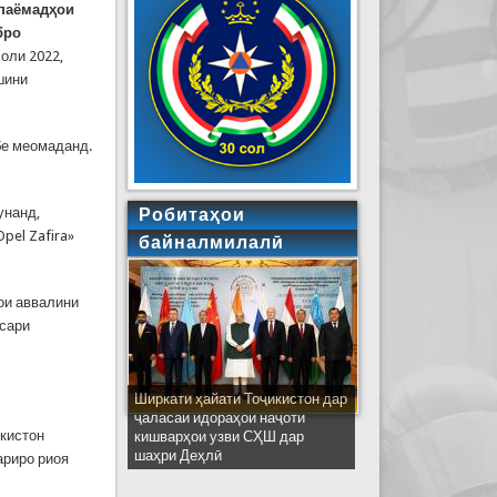
паёмадҳои
бро
соли 2022,
шини
бе меомаданд.
унанд,
Робитаҳои
pel Zafira»
байналмилалӣ
ои аввалини
асари
Ширкати ҳайати Тоҷикистон дар
ҷаласаи идораҳои наҷоти
кистон
кишварҳои узви СҲШ дар
шаҳри Деҳлӣ
ариро риоя