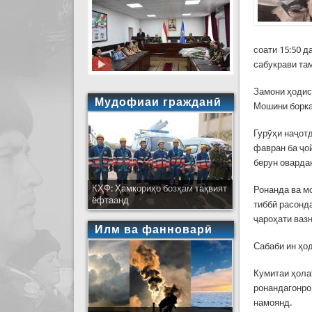
соати 15:50 
сабукрави там
Замони ҳодис
Мудофиаи гражданӣ
Мошини борк
Гурӯҳи наҷот
фавран ба ҷо
берун оварда
КҲФ: Ҳамкориҳо бозҳам тақвият
Ронанда ва м
ёфтаанд
тиббӣ расонд
ҷароҳати вазн
Илм ва фанноварӣ
Сабаби ин ҳо
Кумитаи ҳола
ронандагонро
намоянд.