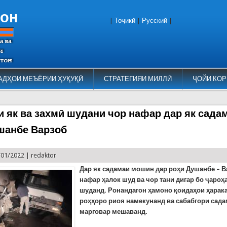
тон
|
Тоҷикӣ
|
Русский
|
АДҲОИ МЕЪЁРИИ ҲУҚУҚӢ
СТРАТЕГИЯИ МИЛЛӢ
ҶОЙИ КОР
и як ва захмӣ шудани чор нафар дар як сада
шанбе Варзоб
/01/2022 |
redaktor
Дар як садамаи мошин дар роҳи Душанбе – В
нафар ҳалок шуд ва чор тани дигар бо ҷароҳ
шуданд. Ронандагон ҳамоно қоидаҳои ҳарака
роҳҳоро риоя намекунанд ва сабабгори сад
марговар мешаванд.