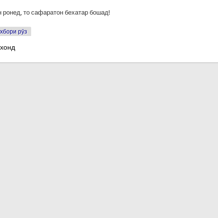
 ронед, то сафаратон бехатар бошад!
хбори рӯз
 хонд