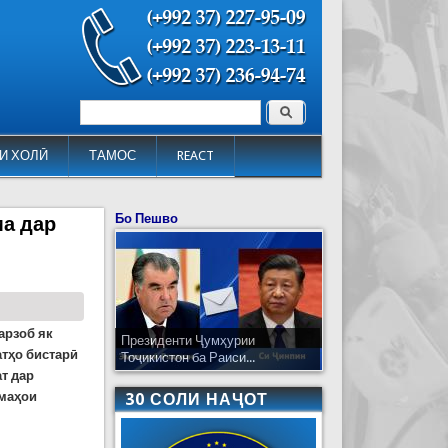
Поиск
Форма поиска
И ХОЛӢ
ТАМОС
REACT
Бо Пешво
ма дар
арзоб як
Президенти Ҷумҳурии
атҳо бистарӣ
Тоҷикистон ба Раиси...
т дар
амаҳои
30 СОЛИ НАҶОТ