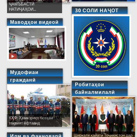
ҶАМЪБАСТИ
НАТИҶАҲОИ...
30 СОЛИ НАҶОТ
Маводҳои видеоӣ
Мудофиаи
гражданӣ
Робитаҳои
байналмилалӣ
КҲФ: Ҳамкориҳо бозҳам
тақвият ёфтаанд
Ширкати ҳайати Тоҷикистон дар
Илм ва фанноварӣ