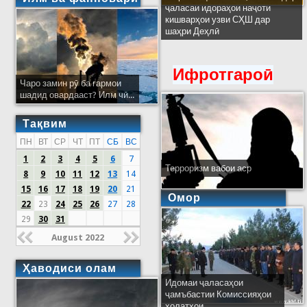
ҷаласаи идораҳои наҷоти
кишварҳои узви СҲШ дар
шаҳри Деҳлӣ
Ифротгароӣ
Чаро замин рӯ ба гармои
шадид овардааст? Илм чӣ...
Тақвим
ПН
ВТ
СР
ЧТ
ПТ
СБ
ВС
1
2
3
4
5
6
7
Терроризм вабои аср
8
9
10
11
12
13
14
15
16
17
18
19
20
21
Омор
22
23
24
25
26
27
28
29
30
31
August 2022
Ҳаводиси олам
Идомаи ҷаласаҳои
ҷамъбастии Комиссияҳои
ҳолатҳои...