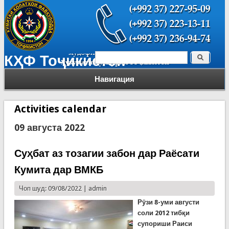
Поиск
КҲФ Тоҷикистон
Форма поиска
Навигация
Activities calendar
09 августа 2022
Суҳбат аз тозагии забон дар Раёсати
Кумита дар ВМКБ
Чоп шуд: 09/08/2022 |
admin
Рӯзи 8-уми августи
соли 2012 тибқи
супориши Раиси