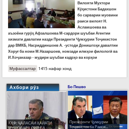
Вилояти Мухтори
Кӯҳистони Бадахшон
бо сарварии муовини
раиси вилоят Н.
Асламшоева ва
аъзоёни гурӯҳ Афзалшоева М-сардори шуъбаи Агентии
хизмати давлатии назди Президенти Ҷумҳурии Тоҷикистон
дар ВМКБ, Насриддиншоев А. -устоди Донишгоҳи давалтии
Хоруғ ба номи М.Назаршоев, номзади илмҳои филологӣ ва
И.Хоҷаназар - мудири шуъбаи кадрҳо ва корҳои
Муфассалтар
о Суҳбат аз тозагии забон дар Раёсати Кумита
1415 нафар хонд
дар ВМКБ
Ахбори рӯз
Бо Пешво
Президенти Ҷумҳурии
КҲФ: ҶАЛАСАИ ҲАЙАТИ
Тоҷикистон ба Раиси...
МУШОВАРА ОИД БА