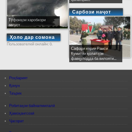
Сарбози наҷот
Тӯфонҳои харобкори
август
Ҳоло дар сомона
Пользователей онлайн: 0.
Сафари кории Раиси
Кумитаи ҳолатҳои
фавқулодда ба вилояти...
Роҳбарият
Қонун
Таърих
Робитаҳои байналмилалӣ
Ҳамоҳангсозӣ
Ҷасорат