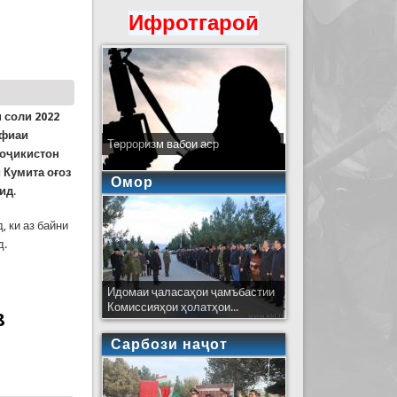
Ифротгароӣ
кент
 соли 2022
офиаи
Терроризм вабои аср
Тоҷикистон
 Кумита оғоз
Омор
сид
.
, ки аз байни
д.
Идомаи ҷаласаҳои ҷамъбастии
Комиссияҳои ҳолатҳои...
8
Сарбози наҷот