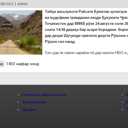
/08/2022 |
admin
Тиб
қ
и
маълу
моти Раёсати Кумитаи ҳолатҳо
ва мудофиаи граждании назди Ҳукумати Ҷу
Тоҷикистон дар ВМКБ рӯзи 24 августи соли 2
соати 14:30 да
қ
и
қ
а
бар асари боридани боро
дар де
ҳ
аи
Шу
ҷ
анди
ҷ
амоати
де
ҳ
оти
Р
ӯ
шони
Р
ӯ
шон
сел
омад.
Сел дар як замон ҷараёни об дар канали НБО-и
ар
о Сел дар Рӯшон ба ду ҳавлии сокинон зарар расонд. 68 хоҷагии
1433 нафар хонд
баргаштанд
Робитаҳои байналмилалӣ
В
Ҳамоҳангсозӣ
В
Ҷасорат