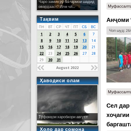
Чаро замин рӯ ба гармои шадид
Муфассалт
овардааст? Илм чӣ...
Тақвим
Анҷоми 
ПН
ВТ
СР
ЧТ
ПТ
СБ
ВС
Чоп шуд: 26
1
2
3
4
5
6
7
8
9
10
11
12
13
14
15
16
17
18
19
20
21
22
23
24
25
26
27
28
29
30
31
August 2022
Ҳаводиси олам
Муфассалт
Сел дар
хоҷагии
Тӯфонҳои харобкори август
баргашт
Ҳоло дар сомона