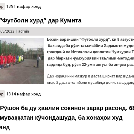
ар
о Оғози машқи мукаммали мудофиаи гражданӣ дар шаҳри Панҷа
1391 нафар хонд
“Футболи хурд” дар Кумита
/08/2022 |
admin
Бозии варзишии “Футболи хурд”, ки 8 августи
бахшида ба рӯзи таъсисёбии Хадамоти муд
гражданӣ ва Истиқлоли давлатии Ҷумҳурии 
дар Маркази ҷумҳуриявии таълимӣ-методии
гардида буд, рӯзи 22-уми август ба анҷом ра
Дар чорабинии мазкур 8 даста ширкат варзиданд
онҳо 3 даста ғолибони мусобиқа дониста шудан
ар
о Анҷоми “Футболи хурд” дар Кумита
1314 нафар хонд
 Рӯшон ба ду ҳавлии сокинон зарар расонд. 6
 муваққатан кӯчондашуда, ба хонаҳои худ
анд