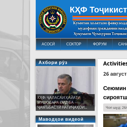
КҲФ Тоҷикис
АСОСӢ
СОХТОР
ФОРУМ
САН
Ахбори рӯз
Activiti
26 август
Сеюмин 
сироятш
КҲФ: ҶАЛАСАИ ҲАЙАТИ
МУШОВАРА ОИД БА
ҶАМЪБАСТИ НАТИҶАҲОИ...
Чоп шуд: 26
Маводҳои видеоӣ