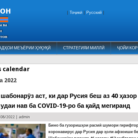
тон
|
Тоҷикӣ
|
Русский
|
АДҲОИ МЕЪЁРИИ ҲУҚУҚӢ
СТРАТЕГИЯИ МИЛЛӢ
ҶОЙИ КОР
es calendar
а 2022
шабонарӯз аст, ки дар Русия беш аз 40 ҳазор
удаи нав ба COVID-19-ро ба қайд мегиранд
/08/2022 |
admin
Бино ба гузоришҳои расмӣ шумори гирифто
коронавирус дар Русия дар ҳоли афзоиши бе