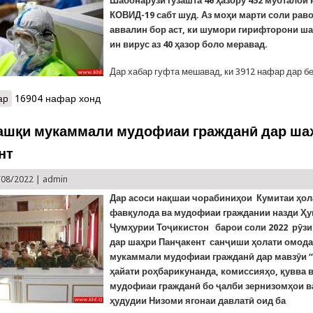
Шабонарӯзи гузашта 46 ҳазору 452 мубталои 
КОВИД-19 сабт шуд. Аз моҳи марти соли рав
аввалин бор аст, ки шумори гирифторони ш
ин вирус аз 40 ҳазор боло меравад.
Дар хабар гуфта мешавад, ки 3912 нафар дар 
ар
о Сеюмин шабонарӯз аст, ки дар Русия беш аз 40 ҳазор сироятш
16904 нафар хонд
ашқи мукаммали мудофиаи гражданӣ дар ша
нт
/08/2022 |
admin
Дар асоси нақшаи чорабиниҳои Кумитаи ҳол
фавқулода ва мудофиаи граждании назди Ҳ
Ҷумҳурии Тоҷикистон барои соли 2022 рӯзи 
дар шаҳри Панҷакент санҷиши ҳолати омода
мукаммали мудофиаи гражданӣ дар мавзӯи 
ҳайати роҳбарикунанда, комиссияҳо, қувва 
мудофиаи гражданӣ бо ҷалби зернизомҳои в
ҳудудии Низоми ягонаи давлатӣ оид ба