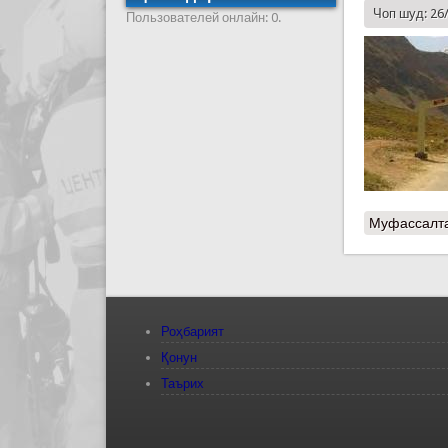
Чоп шуд: 26
Пользователей онлайн: 0.
Муфассалт
Роҳбарият
Қонун
Таърих