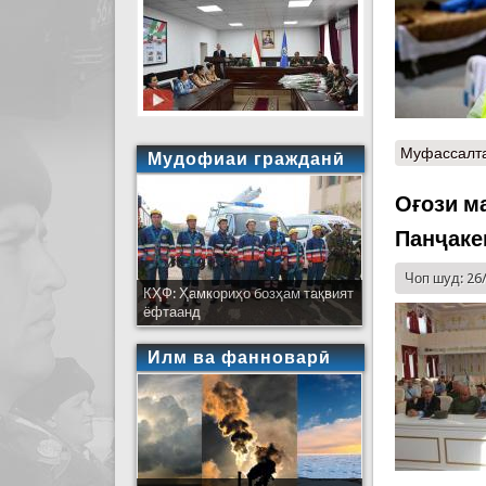
Муфассалт
Мудофиаи гражданӣ
Оғози м
Панҷаке
Чоп шуд: 26
КҲФ: Ҳамкориҳо бозҳам тақвият
ёфтаанд
Илм ва фанноварӣ