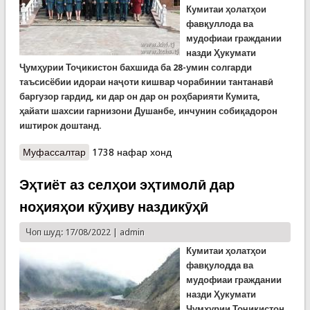
Кумитаи ҳолатҳои
фавқуллода ва
мудофиаи граждании
назди Ҳукумати
Ҷумҳурии Тоҷикистон бахшида ба 28-умин солгарди
таъсисёбии идораи на
ҷ
оти кишвар чорабинии тантанавӣ
баргузор гардид, ки дар он дар он ро
ҳ
барияти Кумита,
ҳ
айати шахсии гарнизони Душанбе, инчунин соби
қ
адорон
иштирок доштанд.
Муфассалтар
о Идораи наҷоти кишвар 28-сола шуд
1738 нафар хонд
Эҳтиёт аз селҳои эҳтимолӣ дар
ноҳияҳои кӯҳиву наздикӯҳӣ
Чоп шуд: 17/08/2022 |
admin
Кумитаи
ҳолатҳои
фавқулодда ва
мудофиаи граждании
назди Ҳукумати
Ҷумҳурии Тоҷикистон