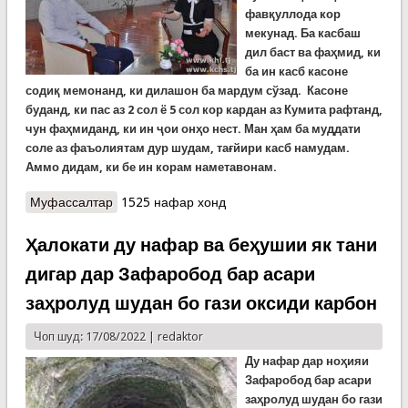
фавқуллода кор
мекунад. Ба касбаш
дил баст ва фаҳмид, ки
ба ин касб касоне
содиқ мемонанд, ки дилашон ба мардум сўзад. Касоне
буданд, ки пас аз 2 сол ё 5 сол кор кардан аз Кумита рафтанд,
чун фаҳмиданд, ки ин ҷои онҳо нест. Ман ҳам ба муддати
соле аз фаъолиятам дур шудам, тағ
й
ири касб намудам.
Аммо дидам, ки бе ин корам наметавонам.
Муфассалтар
о Хуршед Кенҷаев: Дар касби мо одамони аз
1525 нафар хонд
нигоҳи равонӣ устувор кор карда метавонанд
Ҳалокати ду нафар ва беҳушии як тани
дигар дар Зафаробод бар асари
заҳролуд шудан бо гази оксиди карбон
Чоп шуд: 17/08/2022 |
redaktor
Ду нафар дар ноҳияи
Зафаробод бар асари
заҳролуд шудан бо гази