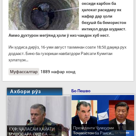
оксиди карбон ба
ҳалокат расидаву як
нафар дар ҳоли
беҳушӣ ба бемористон
интиқол дода шудааст.
Аммо духтурон мегӯянд ҳоли ӯ низ чандон хуб нест.
Ин ҳодиса дирӯз, 16-уми август тахминан соати 18:50 дақиқа рух
додааст. Бино ба гузориши навбатдори Раёсати Кумитаи
ҳолатҳои...
Муфассалтар
о Ҳалокати ду нафар ва беҳушии як тани дигар
1889 нафар хонд
дар Зафаробод бар асари заҳролуд шудан бо
гази оксиди карбон
Ахбори рӯз
Бо Пешво
Президенти Ҷумҳурии
КҲФ: ҶАЛАСАИ ҲАЙАТИ
Тоҷикистон ба Раиси...
МУШОВАРА ОИД БА