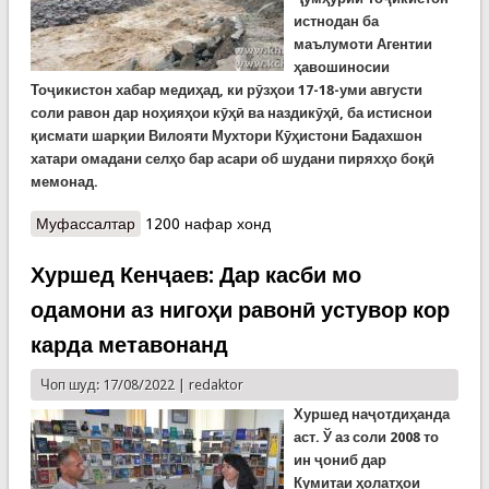
истнодан ба
маълумоти Агентии
ҳавошиносии
Тоҷикистон хабар медиҳад, ки рӯзҳои 17-18-уми августи
соли равон дар ноҳияҳои кӯҳӣ ва наздикӯҳӣ, ба истиснои
қисмати шарқии Вилояти Мухтори Кӯҳистони Бадахшон
хатари омадани селҳо бар асари об шудани пиряхҳо боқӣ
мемонад.
Муфассалтар
о Эҳтиёт аз селҳои эҳтимолӣ дар ноҳияҳои
1200 нафар хонд
кӯҳиву наздикӯҳӣ
Хуршед Кенҷаев: Дар касби мо
одамони аз нигоҳи равонӣ устувор кор
карда метавонанд
Чоп шуд: 17/08/2022 |
redaktor
Хуршед наҷотдиҳанда
аст. Ў аз соли 2008 то
ин ҷониб дар
Кумитаи
ҳ
олатҳои