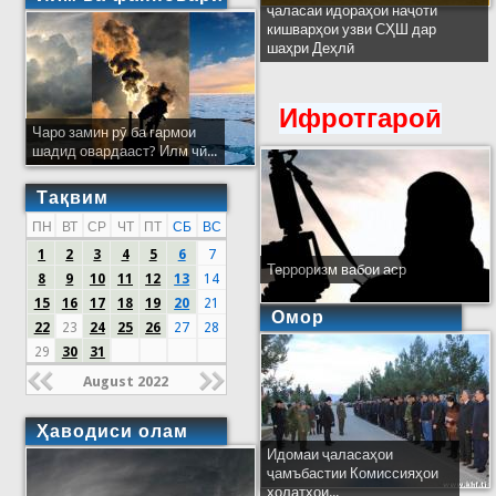
ҷаласаи идораҳои наҷоти
кишварҳои узви СҲШ дар
шаҳри Деҳлӣ
Ифротгароӣ
Чаро замин рӯ ба гармои
шадид овардааст? Илм чӣ...
Тақвим
ПН
ВТ
СР
ЧТ
ПТ
СБ
ВС
1
2
3
4
5
6
7
Терроризм вабои аср
8
9
10
11
12
13
14
15
16
17
18
19
20
21
Омор
22
23
24
25
26
27
28
29
30
31
August 2022
Ҳаводиси олам
Идомаи ҷаласаҳои
ҷамъбастии Комиссияҳои
ҳолатҳои...