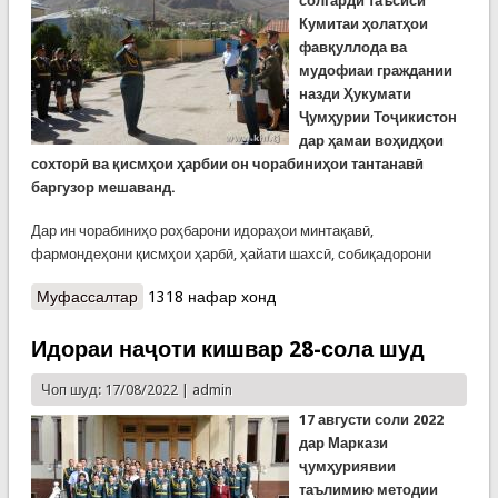
солгарди таъсиси
Кумитаи ҳолатҳои
фавқуллода ва
мудофиаи граждании
назди Ҳукумати
Ҷумҳурии Тоҷикистон
дар ҳамаи воҳидҳои
сохторӣ ва қисмҳои ҳарбии он чорабиниҳои тантанавӣ
баргузор мешаванд.
Дар ин чорабиниҳо роҳбарони идораҳои минтақавӣ,
фармондеҳони қисмҳои ҳарбӣ, ҳайати шахсӣ, собиқадорони
Муфассалтар
о Баргузории ҷаласаҳои тантанавӣ ба
1318 нафар хонд
муносибати 28-солагии КҲФ дар Раёсатҳои
минтақавӣ
Идораи наҷоти кишвар 28-сола шуд
Чоп шуд: 17/08/2022 |
admin
17 августи соли 2022
дар Маркази
ҷумҳуриявии
таълимию методии