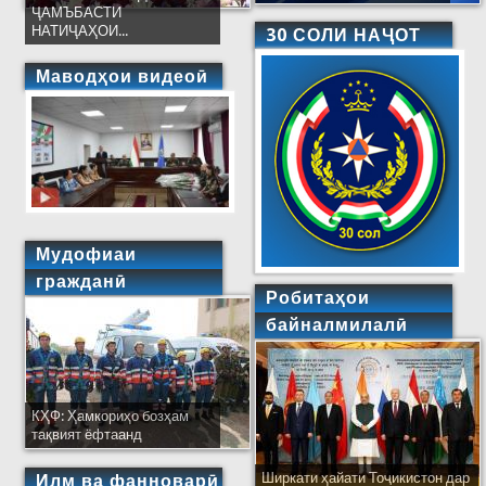
ҶАМЪБАСТИ
НАТИҶАҲОИ...
30 СОЛИ НАҶОТ
Маводҳои видеоӣ
Мудофиаи
гражданӣ
Робитаҳои
байналмилалӣ
КҲФ: Ҳамкориҳо бозҳам
тақвият ёфтаанд
Ширкати ҳайати Тоҷикистон дар
Илм ва фанноварӣ