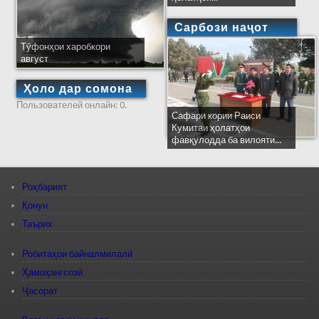
Сарбози наҷот
Тӯфонҳои харобкори
август
Ҳоло дар сомона
Пользователей онлайн: 0.
Сафари кории Раиси
Кумитаи ҳолатҳои
фавқулодда ба вилояти...
Роҳбарият
Қонун
Таърих
Робитаҳои байналмилалӣ
Ҳамоҳангсозӣ
Ҷасорат