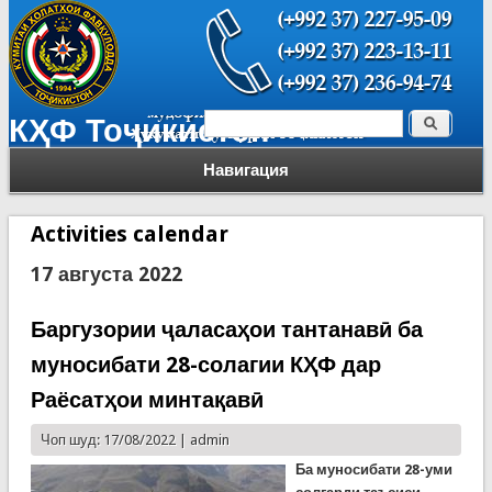
Поиск
КҲФ Тоҷикистон
Форма поиска
Навигация
Activities calendar
17 августа 2022
Баргузории ҷаласаҳои тантанавӣ ба
муносибати 28-солагии КҲФ дар
Раёсатҳои минтақавӣ
Чоп шуд: 17/08/2022 |
admin
Ба муносибати 28-уми