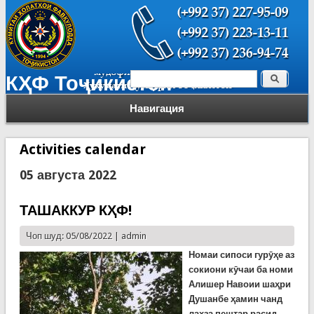
Поиск
КҲФ Тоҷикистон
Форма поиска
Навигация
Activities calendar
05 августа 2022
ТАШАККУР КҲФ!
Чоп шуд: 05/08/2022 |
admin
Номаи сипоси гур
ӯҳе аз
сокиони к
ӯ
чаи ба номи
Алишер Навоии
шаҳри
Душанбе ҳамин чанд
лаҳза пештар расид.