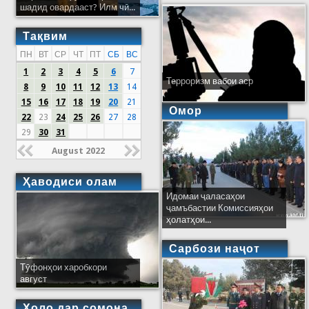
шадид овардааст? Илм чӣ...
Тақвим
ПН
ВТ
СР
ЧТ
ПТ
СБ
ВС
1
2
3
4
5
6
7
Терроризм вабои аср
8
9
10
11
12
13
14
15
16
17
18
19
20
21
Омор
22
23
24
25
26
27
28
29
30
31
August 2022
Ҳаводиси олам
Идомаи ҷаласаҳои
ҷамъбастии Комиссияҳои
ҳолатҳои...
Сарбози наҷот
Тӯфонҳои харобкори
август
Ҳоло дар сомона