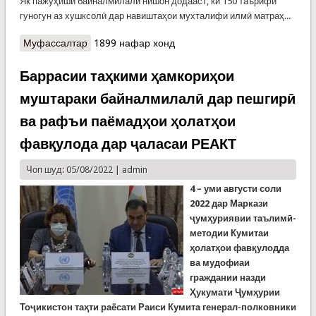
Як пажӯҳиши байналмилалӣ нишон додааст, ки 150 таърифи
гуногун аз хушксолӣ дар навиштаҳои мухталифи илмӣ матраҳ...
Муфассалтар
о ХУШКСОЛӢ ЧИСТ?
1899 нафар хонд
Баррасии таҳкими ҳамкориҳои
муштараки байналмилалӣ дар пешгирӣ
ва рафъи паёмадҳои ҳолатҳои
фавқулода дар ҷаласаи РЕАКТ
Чоп шуд: 05/08/2022 |
admin
4 – уми августи соли
2022 дар Маркази
ҷ
ум
ҳ
уриявии таълим
ӣ
-
метод
ии Кумитаи
ҳолатҳои фавқулодда
ва мудофиаи
граждании назди
Ҳукумати Ҷумҳурии
Тоҷикистон таҳти раёсати Раиси Кумита генерал-полковники