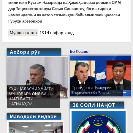
милитсия Рустам Назарзода ва Ҳамоҳангсози доимии СММ
дар Тоҷикистон хонум Сезин Синаноглу, бо иштироки
намояндагони як қатор созмонҳои байналмилалӣ ҷаласаи
Гурӯҳи арзёбиҳои
Муфассалтар
о Баррасии таҳкими ҳамкориҳои муштараки
1314 нафар хонд
байналмилалӣ дар пешгирӣ ва рафъи
паёмадҳои ҳолатҳои фавқулода дар ҷаласаи
РЕАКТ
Ахбори рӯз
Бо Пешво
Президенти Ҷумҳурии
КҲФ: ҶАЛАСАИ ҲАЙАТИ
Тоҷикистон ба Раиси...
МУШОВАРА ОИД БА
ҶАМЪБАСТИ
НАТИҶАҲОИ...
30 СОЛИ НАҶОТ
Маводҳои видеоӣ