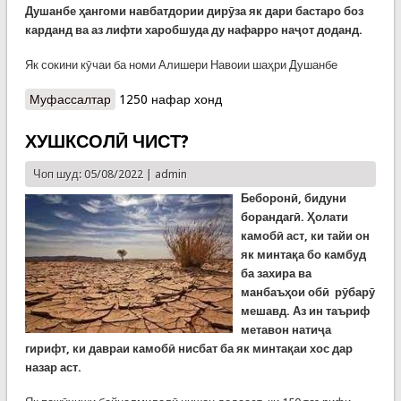
Душанбе ҳангоми навбатдории дирӯза як дари бастаро боз
карданд ва аз лифти харобшуда ду нафарро наҷот доданд.
Як сокини кӯчаи ба номи Алишери Навоии шаҳри Душанбе
Муфассалтар
о Ду хабар аз ҳаводиси рӯзи гузашта
1250 нафар хонд
ХУШКСОЛӢ ЧИСТ?
Чоп шуд: 05/08/2022 |
admin
Беборонӣ, бидуни
борандагӣ. Ҳолати
камобӣ аст, ки тайи он
як минтақа бо камбуд
ба захира ва
манбаъҳои обӣ рӯбарӯ
мешавд. Аз ин таъриф
метавон натиҷа
гирифт, ки давраи камобӣ нисбат ба як минтақаи хос дар
назар аст.