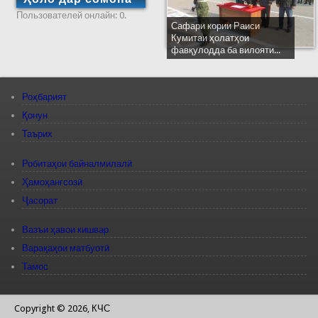
Пользователей онлайн: 0.
Сафари кории Раиси
Кумитаи ҳолатҳои
фавқулодда ба вилояти...
Роҳбарият
Қонун
Таърих
Робитаҳои байналмилалӣ
Ҳамоҳангсозӣ
Ҷасорат
Вазъи ҳавои кишвар
Варақаҳои матбуотӣ
Тамос
Copyright © 2026, КЧС