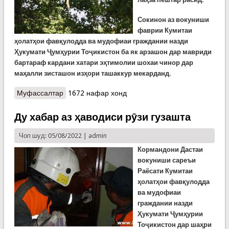
Сокинон аз вокуниши
фаврии Кумитаи
ҳолатҳои фавқулодда ва мудофиаи граждании назди
Ҳукумати Ҷумҳурии Тоҷикистон ба як арзашон дар мавриди
бартараф кардани хатари эҳтимолии шохаи чинор дар
маҳалли зисташон изҳори ташаккур мекарданд.
Муфассалтар
о ТАШАККУР КҲФ!
1672 нафар хонд
Ду хабар аз ҳаводиси рӯзи гузашта
Чоп шуд: 05/08/2022 |
admin
Кормандони Дастаи
вокуниши сареъи
Раёсати Кумитаи
ҳолатҳои фавқулодда
ва мудофиаи
граждании назди
Ҳукумати Ҷумҳурии
Тоҷикистон дар шаҳри