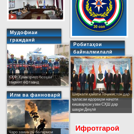
Мудофиаи
гражданӣ
Робитаҳои
байналмилалӣ
КҲФ: Ҳамкориҳо бозҳам
тақвият ёфтаанд
Ширкати ҳайати Тоҷикистон дар
Илм ва фанноварӣ
ҷаласаи идораҳои наҷоти
кишварҳои узви СҲШ дар
шаҳри Деҳлӣ
Ифротгароӣ
Чаро замин рӯ ба гармои