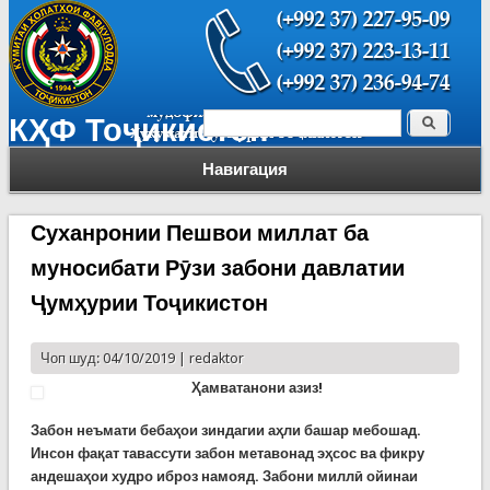
Поиск
КҲФ Тоҷикистон
Форма поиска
Навигация
Суханронии Пешвои миллат ба
муносибати Рӯзи забони давлатии
Ҷумҳурии Тоҷикистон
Чоп шуд: 04/10/2019 |
redaktor
Ҳамватанони азиз!
Забон неъмати бебаҳои зиндагии аҳли башар мебошад.
Инсон фақат тавассути забон метавонад эҳсос ва фикру
андешаҳои худро иброз намояд.
Забони миллӣ ойинаи