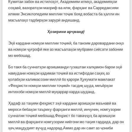
Кумитаи забон ва истилоҳот, Академияи илмҳо, академияҳои
соҳавӣ, вазоратҳои маориф ва илм, фарҳанг ва Сарредаксияи
илмии Энсиклопедияи миллии тоҷик бояд вобаста ба ҳалли ин
масъалаҳо тадбирҳои зарурӣ андешанд.
Ҳозирини арҷманд!
Эҳё кардани номҳои миллии тоҷикӣ, ба танзим даровардани онҳо
ва номҳои ҷуғрофӣ яке аз масъалаҳои мубрами сиёсати забонии
мо мебошад.
Бо такя ба суннатҳои арзишманди гузаштаи халқамон барои эҳё
намудани номҳои қадимаи тоҷикӣ ва истифодаи саҳеҳ аз
қолабҳои калимасозии миллӣ бо қарори Ҳукумати мамлакат
«Феҳристи номҳои миллии тоҷикӣ» тасдиқ шуда, меъёрҳои
интихоби номҳои миллӣ муқаррар карда шуданд.
Ҳадаф аз таҳияи феҳрист эҳё кардани арзишҳои маънавӣ ва
мероси бебаҳои таъриху фарҳанги миллӣ, инчунин, номгузории
суннатии тоҷикӣ мебошад.Феҳрист бо таваҷҷуҳ ба арзишҳои
миллӣ ва фарҳанги номгузории ниёгони мо таҳия гардида, дар он
ҳеҷ маҳдудият вуҷуд надорад.Аммо дар ин самт аз ҷониби