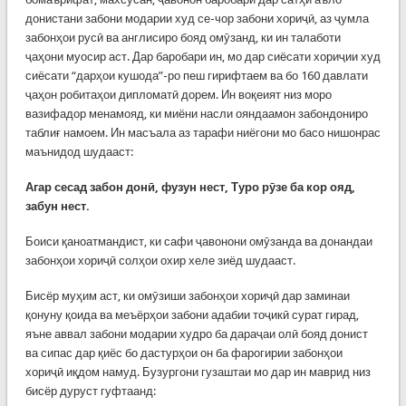
донистани забони модарии худ се-чор забони хориҷӣ, аз ҷумла
забонҳои русӣ ва англисиро бояд омӯзанд, ки ин талаботи
ҷаҳони муосир аст. Дар баробари ин, мо дар сиёсати хориҷии худ
сиёсати “дарҳои кушода”-ро пеш гирифтаем ва бо 160 давлати
ҷаҳон робитаҳои дипломатӣ дорем. Ин воқеият низ моро
вазифадор менамояд, ки миёни насли ояндаамон забондониро
таблиғ намоем. Ин масъала аз тарафи ниёгони мо басо нишонрас
маънидод шудааст:
Агар сесад забон донӣ, фузун нест, Туро рӯзе ба кор ояд,
забун нест.
Боиси қаноатмандист, ки сафи ҷавонони омӯзанда ва донандаи
забонҳои хориҷӣ солҳои охир хеле зиёд шудааст.
Бисёр муҳим аст, ки омӯзиши забонҳои хориҷӣ дар заминаи
қонуну қоида ва меъёрҳои забони адабии тоҷикӣ сурат гирад,
яъне аввал забони модарии худро ба дараҷаи олӣ бояд донист
ва сипас дар қиёс бо дастурҳои он ба фарогирии забонҳои
хориҷӣ иқдом намуд. Бузургони гузаштаи мо дар ин маврид низ
бисёр дуруст гуфтаанд: