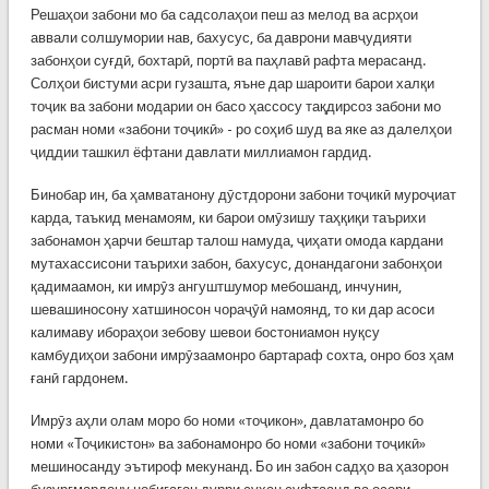
Решаҳои забони мо ба садсолаҳои пеш аз мелод ва асрҳои
аввали солшумории нав, бахусус, ба даврони мавҷудияти
забонҳои суғдӣ, бохтарӣ, портӣ ва паҳлавӣ рафта мерасанд.
Солҳои бистуми асри гузашта, яъне дар шароити барои халқи
тоҷик ва забони модарии он басо ҳассосу тақдирсоз забони мо
расман номи «забони тоҷикӣ» - ро соҳиб шуд ва яке аз далелҳои
ҷиддии ташкил ёфтани давлати миллиамон гардид.
Бинобар ин, ба ҳамватанону дӯстдорони забони тоҷикӣ муроҷиат
карда, таъкид менамоям, ки барои омӯзишу таҳқиқи таърихи
забонамон ҳарчи бештар талош намуда, ҷиҳати омода кардани
мутахассисони таърихи забон, бахусус, донандагони забонҳои
қадимаамон, ки имрӯз ангуштшумор мебошанд, инчунин,
шевашиносону хатшиносон чораҷӯӣ намоянд, то ки дар асоси
калимаву ибораҳои зебову шевои бостониамон нуқсу
камбудиҳои забони имрӯзаамонро бартараф сохта, онро боз ҳам
ғанӣ гардонем.
Имрӯз аҳли олам моро бо номи «тоҷикон», давлатамонро бо
номи «Тоҷикистон» ва забонамонро бо номи «забони тоҷикӣ»
мешиносанду эътироф мекунанд. Бо ин забон садҳо ва ҳазорон