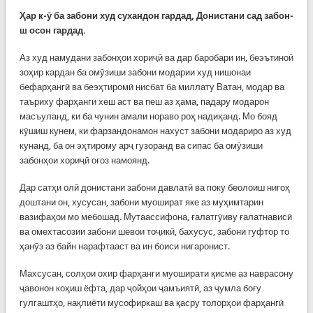
Ҳар к-ӯ ба забони худ сухандон гардад, Донистани сад забон-
ш осон гардад.
Аз худ намудани забонҳои хориҷӣ ва дар баробари ин, беэътиноӣ
зоҳир кардан ба омӯзиши забони модарии худ нишонаи
бефарҳангӣ ва беэҳтиромӣ нисбат ба миллату Ватан, модар ва
таъриху фарҳанги хеш аст ва пеш аз ҳама, падару модарон
масъуланд, ки ба чунин амали нораво роҳ надиҳанд. Мо бояд
кӯшиш кунем, ки фарзандонамон нахуст забони модариро аз худ
кунанд, ба он эҳтирому арҷ гузоранд ва сипас ба омӯзиши
забонҳои хориҷӣ оғоз намоянд.
Дар сатҳи олӣ донистани забони давлатӣ ва поку беолоиш нигоҳ
доштани он, хусусан, забони муошират яке аз муҳимтарин
вазифаҳои мо мебошад. Мутаассифона, ғалатгӯиву ғалатнависӣ
ва омехтасозии забони шевои тоҷикӣ, бахусус, забони гуфтор то
ҳанӯз аз байн нарафтааст ва ин боиси нигаронист.
Махсусан, солҳои охир фарҳанги муоширати қисме аз наврасону
ҷавонон коҳиш ёфта, дар ҷойҳои ҷамъиятӣ, аз ҷумла боғу
гулгаштҳо, нақлиёти мусофиркаш ва қасру толорҳои фарҳангӣ