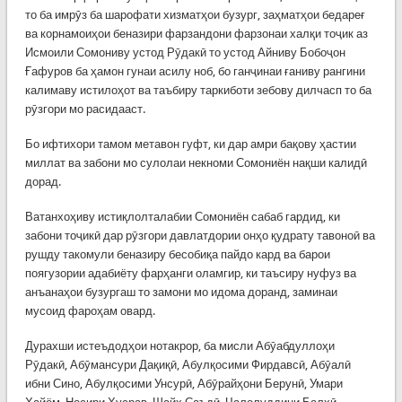
то ба имрӯз ба шарофати хизматҳои бузург, заҳматҳои бедареғ
ва корнамоиҳои беназири фарзандони фарзонаи халқи тоҷик аз
Исмоили Сомониву устод Рӯдакӣ то устод Айниву Бобоҷон
Ғафуров ба ҳамон гунаи асилу ноб, бо ганҷинаи ғаниву рангини
калимаву истилоҳот ва таъбиру таркиботи зебову дилчасп то ба
рӯзгори мо расидааст.
Бо ифтихори тамом метавон гуфт, ки дар амри бақову ҳастии
миллат ва забони мо сулолаи некноми Сомониён нақши калидӣ
дорад.
Ватанхоҳиву истиқлолталабии Сомониён сабаб гардид, ки
забони тоҷикӣ дар рӯзгори давлатдории онҳо қудрату тавоноӣ ва
рушду такомули беназиру бесобиқа пайдо кард ва барои
поягузории адабиёту фарҳанги оламгир, ки таъсиру нуфуз ва
анъанаҳои бузургаш то замони мо идома доранд, заминаи
мусоид фароҳам овард.
Дурахши истеъдодҳои нотакрор, ба мисли Абӯабдуллоҳи
Рӯдакӣ, Абӯмансури Дақиқӣ, Абулқосими Фирдавсӣ, Абӯалӣ
ибни Сино, Абулқосими Унсурӣ, Абӯрайҳони Берунӣ, Умари