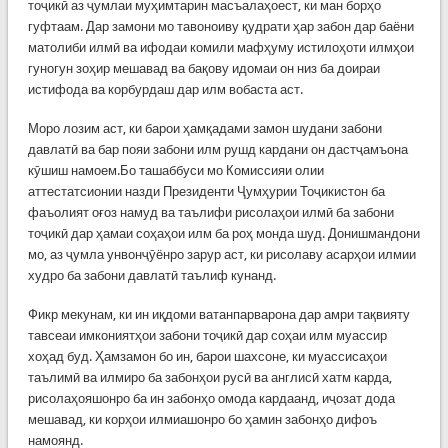
тоҷикӣ аз ҷумлаи муҳимтарин масъалаҳоест, ки ман борҳо
гуфтаам. Дар замони мо тавоноиву қудрати ҳар забон дар баёни
матолиби илмӣ ва ифодаи комили мафҳуму истилоҳоти илмҳои
гуногун зоҳир мешавад ва бақову идомаи он низ ба доираи
истифода ва корбурдаш дар илм вобаста аст.
Моро лозим аст, ки барои ҳамқадами замон шудани забони
давлатӣ ва бар пояи забони илм рушд кардани он дастҷамъона
кӯшиш намоем.Бо ташаббуси мо Комиссияи олии
аттестатсионии назди Президенти Ҷумҳурии Тоҷикистон ба
фаъолият оғоз намуд ва таълифи рисолаҳои илмӣ ба забони
тоҷикӣ дар ҳамаи соҳаҳои илм ба роҳ монда шуд. Донишмандони
мо, аз ҷумла унвонҷӯёнро зарур аст, ки рисолаву асарҳои илмии
худро ба забони давлатӣ таълиф кунанд.
Фикр мекунам, ки ин иқдоми ватанпарварона дар амри тақвияту
тавсеаи имкониятҳои забони тоҷикӣ дар соҳаи илм муассир
хоҳад буд. Ҳамзамон бо ин, барои шахсоне, ки муассисаҳои
таълимӣ ва илмиро ба забонҳои русӣ ва англисӣ хатм карда,
рисолаҳояшонро ба ин забонҳо омода кардаанд, иҷозат дода
мешавад, ки корҳои илмиашонро бо ҳамин забонҳо дифоъ
намоянд.