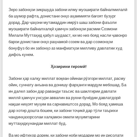
Зеро забонҳои зикршуда забони илму муоширати байналмилалӣ
ба шумор рафта, донистани онҳо аҳаммияти бағоят бузург
дорад. Дар ҷаҳони мутамаддин имрӯз шаш забони фаъоли
муоширати байналхалқӣ ҳамчун забонҳои расмии Созмони
Милали Муттаҳид қабул шудааст, ки мо низ бояд насли ҷавонро
барои донистани онҳо раҳнамоӣ созем ва дар созмонҳои
бонуфуз бо ин забонҳо аз манфиатҳои милливу давлатии худ
дифоъ кунем.
Ҳозирини гиромӣ!
Забони ҳар халқу миллат воқеан ойинаи рӯзгори миллат, расму
ойин, суннату анъана ва донишу фарҳанги мардум мебошад. Ба
ин далел забон дар раванди таъсис ва шаклгирии давлати
миллӣ ҳамчун унсури аввалин ва рукни бунёдии давлатдорӣ
нақши ниҳоят муҳим ва сарнавиштсоз дорад. Мо бояд ҳамеша
дар хотир дошта бошем, ки забони тоҷикӣ дар тӯли таърихи
чандинҳазорсолаи халқамон омили муҳимтарини
муттаҳидкунандаи миллат буд.
Ва мо ифтихор дорем, ки забони ноби модарии мо ин рисолати