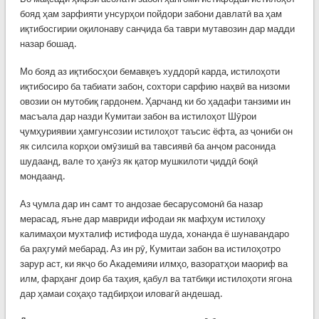
бояд ҳам зарфияти унсурҳои пойдори забони давлатӣ ва ҳам
иқтибосгирии оқилонаву санҷида ба таври мутавозин дар мадди
назар бошад.
Мо бояд аз иқтибосҳои бемавқеъ худдорӣ карда, истилоҳоти
иқтибосиро ба табиати забон, сохтори сарфию наҳвӣ ва низоми
овозии он мутобиқ гардонем. Ҳарчанд ки бо ҳадафи танзими ин
масъала дар назди Кумитаи забон ва истилоҳот Шӯрои
ҷумҳуриявии ҳамгунсозии истилоҳот таъсис ёфта, аз ҷониби он
як силсила корҳои омӯзишӣ ва тавсиявӣ ба анҷом расонида
шудаанд, вале то ҳанӯз як қатор мушкилоти ҷиддӣ боқӣ
мондаанд.
Аз ҷумла дар ин самт то андозае бесарусомонӣ ба назар
мерасад, яъне дар мавриди ифодаи як мафҳум истилоҳу
калимаҳои мухталиф истифода шуда, хонанда ё шунавандаро
ба раҳгумӣ мебарад. Аз ин рӯ, Кумитаи забон ва истилоҳотро
зарур аст, ки якҷо бо Академияи илмҳо, вазоратҳои маориф ва
илм, фарҳанг доир ба таҳия, қабул ва татбиқи истилоҳоти ягона
дар ҳамаи соҳаҳо тадбирҳои иловагӣ андешад.