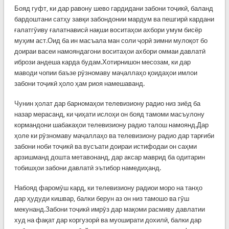
Бояд гуфт, ки дар равону шево гардидани забони тоҷикӣ, баланд
бардоштани сатҳу завқи забондонии мардум ва пешгирӣ кардани
ғалатгӯиву ғалатнависӣ нақши воситаҳои ахбори умум бисёр
муҳим аст.Оид ба ин масъала ман соли ҷорӣ зимни мулоқот бо
доираи васеи намояндагони воситаҳои ахбори оммаи давлатӣ
ибрози андеша карда будам.Хотирнишон месозам, ки дар
маводи чопии баъзе рӯзномаву маҷаллаҳо қоидаҳои имлои
забони тоҷикӣ ҳоло ҳам риоя намешаванд.
Чунин ҳолат дар барномаҳои телевизиону радио низ зиёд ба
назар мерасанд, ки ҷиҳати ислоҳи он бояд тамоми масъулону
кормандони шабакаҳои телевизиону радио талош намоянд.Дар
ҳоле ки рӯзномаву маҷаллаҳо ва телевизиону радио дар тарғиби
забони ноби тоҷикӣ ва вусъати доираи истифодаи он саҳми
арзишманд дошта метавонанд, дар аксар маврид ба одитарин
тобишҳои забони давлатӣ эътибор намедиҳанд.
Набояд фаромӯш кард, ки телевизиону радиои моро на танҳо
дар ҳудуди кишвар, балки берун аз он низ тамошо ва гӯш
мекунанд.Забони тоҷикӣ имрӯз дар мақоми расмиву давлатии
худ на фақат дар коргузорӣ ва муоширати дохилӣ, балки дар