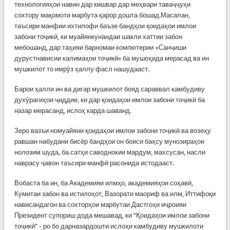
технологияҳои навин дар кишвар дар меҳвари таваҷҷуҳи
сохтору мақомоти марбута қарор дошта бошад.Масалан,
таъсири манфии ихтилофи баъзе бандҳои қоидаҳои имлои
забони тоҷикӣ, ки муайянкунандаи шакли хаттии забон
мебошанд, дар таҳияи барномаи компютерии «Санҷиши
дурустнависии калимаҳои тоҷикӣ» ба мушоҳида мерасад ва ин
мушкилот то имрӯз ҳаллу фасл нашудааст.
Барои ҳалли ин ва дигар мушкилот бояд сараввал камбудиву
духӯрагиҳои ҷиддие, ки дар қоидаҳои имлои забони тоҷикӣ ба
назар мерасанд, ислоҳ карда шаванд.
Зеро вазъи номуайяни қоидаҳои имлои забони тоҷикӣ ва возеҳу
равшан набудани бисёр бандҳои он боиси баҳсу мунозираҳои
нолозим шуда, ба сатҳи саводнокии мардум, махсусан, насли
наврасу ҷавон таъсири манфӣ расонида истодааст.
Вобаста ба ин, ба Академияи илмҳо, академияҳои соҳавӣ,
Кумитаи забон ва истилоҳот, Вазорати маориф ва илм, Иттифоқи
нависандагон ва сохторҳои марбутаи Дастгоҳи иҷроияи
Президент супориш дода мешавад, ки “Қоидаҳои имлои забони
тоҷикӣ” - ро бо дарназардошти ислоҳи камбудиву мушкилоти