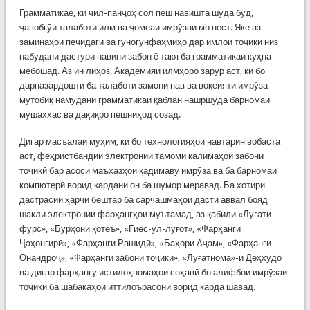
Грамматикае, ки чил-панҷоҳ сол пеш навишта шуда буд,
ҷавобгӯи талаботи илм ва ҷомеаи имрӯзаи мо нест. Яке аз
заминаҳои печидагӣ ва гуногунфаҳмиҳо дар имлои тоҷикӣ низ
набудани дастури навини забон ё такя ба грамматикаи куҳна
мебошад. Аз ин лиҳоз, Академияи илмҳоро зарур аст, ки бо
дарназардошти ба талаботи замони нав ва воқеияти имрӯза
мутобиқ намудани грамматикаи қаблан нашршуда барномаи
мушаххас ва дақиқро пешниҳод созад.
Дигар масъалаи муҳим, ки бо технологияҳои навтарин вобаста
аст, феҳристбандии электронии тамоми калимаҳои забони
тоҷикӣ бар асоси маъхазҳои қадимаву имрӯза ва ба барномаи
компютерӣ ворид кардани он ба шумор меравад. Ба хотири
дастрасии ҳарчи бештар ба сарчашмаҳои дасти аввал бояд
шакли электронии фарҳангҳои муътамад, аз қабили «Луғати
фурс», «Бурҳони қотеъ», «Ғиёс-ул-луғот», «Фарҳанги
Ҷаҳонгирӣ», «Фарҳанги Рашидӣ», «Баҳори Аҷам», «Фарҳанги
Онандроҷ», «Фарҳанги забони тоҷикӣ», «Луғатнома»-и Деҳхудо
ва дигар фарҳангу истилоҳномаҳои соҳавӣ бо алифбои имрӯзаи
тоҷикӣ ба шабакаҳои иттилоърасонӣ ворид карда шавад.