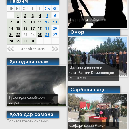
Тақвим
ПН
ВТ
СР
ЧТ
ПТ
СБ
ВС
1
2
3
4
5
6
Терроризм вабои аср
7
8
9
10
11
12
13
14
15
16
17
18
19
20
Омор
21
22
23
24
25
26
27
28
29
30
31
October 2019
Ҳаводиси олам
Идомаи ҷаласаҳои
ҷамъбастии Комиссияҳои
ҳолатҳои...
Сарбози наҷот
Тӯфонҳои харобкори
август
Ҳоло дар сомона
Пользователей онлайн: 0.
Сафари кории Раиси