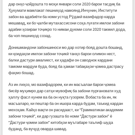
дар онҳо ҷойдошта то моҳи январи соли 2020 барои тасдиқ ба
Ҳукумати мамлакат пешниҳод намоянд.Инчунин, Институти
забон ва адабиёти ба номи устод Рӯдакӣ вазифадор карда
мешавад, ки бо ҷалби мутахассисони соҳа луғати имлои забони
адабии ҳозираи тоҷикро то нимаи дуюми соли 2020 такмил дода,
ба чоп пешниҳод созад.
Донишмандони забоншиноси мо дар хотир бояд дошта бошанд,
ки қоидаҳои имлои забони тоҷикӣ танҳо барои олимон нест,
балки дастури амалиест, ки ҳадафи он саводнок кардани
тамоми мардум буда, бояд ба ҳамаи табақаҳои ҷомеа дастрасу
фаҳмо бошад.
Аз ин лиҳоз, мо вазифадорем, ки ин масъалаи барои ҷомеа
бисёр муҳимро дар сатҳи мувофиқ ба забони пурғановати худ
ҳаллу фасл кунем ва ба он нуқта гузорем. Вобаста ба ин, як
масъаларо, ки пештар ба он ишора карда будам, таъкид кардан
мехоҳам. Кайҳо вақти он расидааст, ки “Грамматикаи академии
забони тоҷикӣ”, ки дар гузашта бо номи “Дастури забон” ё
“Дастури ҷомеи забон” китобҳои муътабаре таълиф шуда
буданд, ба вуҷуд оварда шавад.