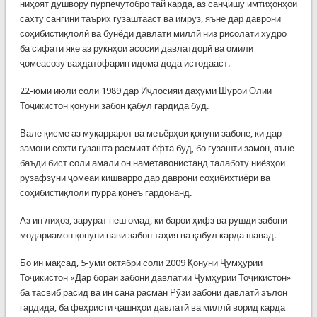
ниҳоят душвору пурпечутобро тай карда, аз санҷишу имтиҳонҳои
сахту сангини таърих гузаштааст ва имрӯз, яъне дар даврони
соҳибистиқлолӣ ва бунёди давлати миллӣ низ рисолати худро
ба сифати яке аз рукнҳои асосии давлатдорӣ ва омили
ҷомеасозу ваҳдатофарин идома дода истодааст.
22-юми июли соли 1989 дар Иҷлосияи даҳуми Шӯрои Олии
Тоҷикистон қонуни забон қабул гардида буд.
Вале қисме аз муқаррарот ва меъёрҳои қонуни забоне, ки дар
замони сохти гузашта расмият ёфта буд, бо гузашти замон, яъне
баъди бист соли амали он наметавонистанд талаботу ниёзҳои
рӯзафзуни ҷомеаи кишварро дар даврони соҳибихтиёрӣ ва
соҳибистиқлолӣ пурра қонеъ гардонанд.
Аз ин лиҳоз, зарурат пеш омад, ки барои ҳифз ва рушди забони
модариамон қонуни нави забон таҳия ва қабул карда шавад.
Бо ин мақсад, 5-уми октябри соли 2009 Қонуни Ҷумҳурии
Тоҷикистон «Дар бораи забони давлатии Ҷумҳурии Тоҷикистон»
ба тасвиб расид ва ин сана расман Рӯзи забони давлатӣ эълон
гардида, ба феҳристи ҷашнҳои давлатӣ ва миллӣ ворид карда