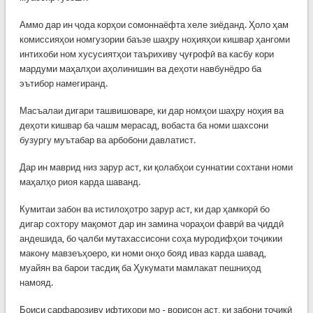
Аммо дар ин ҷода корҳои сомоннаёфта хеле зиёданд. Ҳоло ҳам
комиссияҳои номгузории баъзе шаҳру ноҳияҳои кишвар ҳангоми
интихоби ном хусусиятҳои таърихиву ҷуғрофӣ ва касбу кори
мардуми маҳалҳои аҳолинишин ва деҳоти навбунёдро ба
эътибор намегиранд.
Масъалаи дигари ташвишоваре, ки дар номҳои шаҳру ноҳия ва
деҳоти кишвар ба чашм мерасад, вобаста ба номи шахсони
бузургу муътабар ва арбобони давлатист.
Дар ин маврид низ зарур аст, ки қолабҳои суннатии сохтани номи
маҳалҳо риоя карда шаванд.
Кумитаи забон ва истилоҳотро зарур аст, ки дар ҳамкорӣ бо
дигар сохтору мақомот дар ин замина чораҳои фаврӣ ва ҷиддӣ
андешида, бо ҷалби мутахассисони соҳа муродифҳои тоҷикии
макону мавзеъҳоеро, ки номи онҳо бояд иваз карда шавад,
муайян ва барои тасдиқ ба Ҳукумати мамлакат пешниҳод
намояд.
Боиси сарфарозиву ифтихори мо - ворисон аст, ки забони тоҷикӣ