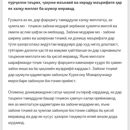
пурҷилои таърих, ҷаҳони маънавӣ ва хираду маърифати ҳар
як халқу миллат ба шумор меравад.
Гузашта аз ин, дар фарҳангу тамаддуни халқу миллатҳо, аз
ҷумла мо - тоҷикон забони модарӣ зербинои ҳувияти миллӣ ва
омили аслии ҳифзи он мебошад. Забони модарии мо - забони
ширину шево ва шоиронаи тоҷикӣ, ки донишу маърифати дар
тӯли ҳазорсолаҳо андӯхтаи мардумро дар худ нигоҳ доштааст,
гӯётарин далели ҳастӣ ва мақоми ҳаётбахши он дар сарнавишти
таърихии миллати мо ба ҳисоб меравад. Яъне миллати
шарафманди тоҷик таъриху фарҳанги камназири худро бо ҳамин
забон иншо ва ба ҷаҳониён муаррифӣ кардааст. Забони тоҷикӣ
дар шумули қадимтарин забонҳои Хуросону Мовароуннаҳр
меросбари забонҳои бостонии ориёист.
Олимону донишмандони сатҳи ҷаҳонӣ эътироф кардаанд, ки дар
таърихи тамаддуни башар тоҷикон ҳамчун халқи ориёинажод
яке аз миллатҳои қадимтарин ва забони модарии мо, яъне
забони тоҷикӣ аз ҷумлаи забонҳои бостонии сайёра ба ҳисоб
мераванд ва дар ин хусус ҳазорон таҳқиқоти илмӣ анҷом дода
шудаанд.