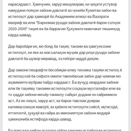
нарасидааст. Ҳамчунин, зарур мешуморам, ки ҷиҳати устувор
намудани пояҳои забони давлатӣ аз ҷониби Кумитаи забон ва
истилоҳот дар ҳамкорӣ бо Академияи илмҳо ва Вазорати
маориф ва илм “Барномаи рушди забони давлатӣ барои солҳои
2020-2030” таҳия ва ба баррасии Ҳукумати мамлакат пешниҳод
карда шавад.
Дар баробари ин, мо бояд ба таҳия, танзим ва ҳамгунсозии
истилоҳот, ки яке аз масъалаҳои муҳим дар роҳи рушди забони
давлатӣ ба шумор меравад, эътибори ҷиддӣ диҳем.
Дар замони пешрафти бесобиқаи илму техника таҳияи истилоҳ ё
истилоҳсозӣ ба сифати омили тавонбахши забон дар ҷомеаи мо
аҳаммияти мубрам пайдо кардааст. Ба вуҷуд овардани забони
илм бе таҳияву танзими истилоҳоти соҳаҳои мухталифи илм ва
то ҳадди забони меъёр такмилу сайқал додани он ғайриимкон
аст. Аз ин лиҳоз, зарур аст, ки барои тавсеаи доираи
калимасозиҳои мавзӯӣ, аз қабили истилоҳоти сиёсӣ, иқтисодӣ,
иттилоотӣ, ҳуқуқӣ ва ғайра аз имкониятҳои забони модарӣ
ҳамаҷониба истифода карда шавад.
Бо мақсади ҳифзи асолати забон ҳангоми истифодаи истилоҳот