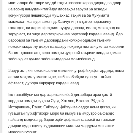
масъаларо ба таври ҷиддӣ таҳти назорат қарор диҳанд ва доир
ба ворид намудани тағйиру иловаҳои зарурӣ ба асноди
қонунгузорӣ пешниҳоди мушаххас таҳия ва ба Ҳукумати
мамлакат манзур намоянд. Ҳамчунин, як қатор норасоиву
ғалатҳое, ки дар ин феҳрист вуҷуд доранд, ислоҳ мехоҳанд ва
зарур аст, ки онҳо дар таҳрири нав бартараф карда шаванд. Дар
баробари ба танзим даровардани номҳои одамон танзими
номҳои маҳаллу деҳот ва шаҳру ноҳияҳо низ аз ҷумлаи масоили
бағоят ҳассос аст, зеро номҳои ҷуғрофӣ таърихи зиндаи ҳамаи
забонҳо, аз ҷумла забони модарии мо мебошанд.
Зарур аст, ки номҳои асили миллии ҷуғрофӣ ҳифз гардида, номи
аслии маҳаллу мавзеъҳое, ки бо сабабҳои гуногун тағйир
ёфтааст, дубора барқарор карда шавад.
Бо ташаббуси мо дар харитаи сиёсӣ дигарбора арзи ҳастӣ
кардани номҳои куҳани Суғд, Хатлон
,
Бохтар, Рӯдакӣ,
Истаравшан, Рашт, Сайҳуну Ҷайҳун ва садҳо номи дигар, ки
гузаштаи пурифтихори моро ба имрӯз ва имрӯзро ба фардо
пайванд медиҳанд, барои эҳёи ҳофизаи таърихӣ ва тавсеаи
доираи худогоҳиву худшиносии миллии мардуми мо нақши
муассир гузошт.