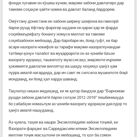
фонди луғавии он кӯшиш кунем, мақоми забони давлатиро дар
тамоми соҳаҳои ҳаёти ҷомеа ва давлат баланд бардорем.
Омӯхтану донистани ин забони ширину шоирона ва ғамхорӣ
барои рушд ёфтану фарогир шудани он қарзи ҳар як фарди
соҳибмаърифату бонангу номуси миллат ва тамоми
соҳибзабонон мебошад. Дар баробари ин, бояд гуфт, ки бар
асари назорати нокифоя аз тарафи мақоми назораткунандаи
татбиқи қонун талабот ва муқаррароти он аз ҷониби баъзе
вазорату идораҳо, ташкилоту муассисаҳо, мақомоти иҷроияи
ҳокимияти давлатии вилоятҳо ва шаҳру ноҳияҳо ҳанӯз ҳам
пурра амалӣ нагардида, дар ин самт як силсила мушкилоте боқӣ
мондаанд, ки бояд ҳал карда шаванд.
Таҳлилҳо нишон медиҳанд, ки як қатор бандҳои дар “Барномаи
рушди забони давлатӣ барои солҳои 2012-2016” пешбинишуда
бо сабабҳои номаълум аз ҷониби вазорату идораҳои дахлдор то
ҳанӯз амалӣ нашудаанд.
Аз ҷумла, таҳия ва нашри Энсиклопедияи забони тоҷикӣ, ки
Вазорати фарҳанг ва Сарредаксияи илмии Энсиклопедияи
миллии тоҷик масъулони он мебошанд, то ҳол ба сомон