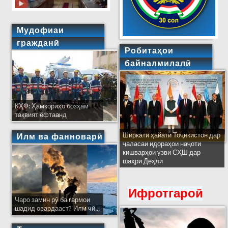
Мудофиаи
гражданӣ
Робитаҳои
байналмилалӣ
КҲФ: Ҳамкориҳо бозҳам
тақвият ёфтаанд
Ширкати ҳайати Тоҷикистон дар
Илм ва фанноварӣ
ҷаласаи идораҳои наҷоти
кишварҳои узви СҲШ дар
шаҳри Деҳлӣ
Ифротгароӣ
Чаро замин рӯ ба гармои
шадид овардааст? Илм чӣ...