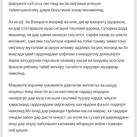
фарҳангӣ хуб огоҳ нестанд ва ба омӯзиши илмҳои
табиатшиносиву дақиқ беэътиноӣ зоҳир менамоянд.
Аз ин рӯ, ба Вазорати маориф ва илм, дигар вазорату идораҳое,
ки дар сохторашон муассисаҳои таълимӣ доранд, супориш дода
мешавад, ки дар ҳамаи зинаҳои таҳсилот, сарфи назар аз шакли
моликият, ҳангоми таътилҳои чорякӣ ва тобистонаву зимистона
омӯзишу мутолиаи асарҳои илмиву адабиро ба роҳ монанд ва бо
мақсади қавӣ гардонидани ҳофизаи хонандагону донишҷӯён
барои азхудкунии порчаҳои назмиву насрӣ ва қоидаву асосҳои
фанҳои риёзиву табиӣ меъёру талаботи заруриро муқаррар
намоянд.
Мақомоти иҷроияи ҳокимияти давлатии вилоятҳо ва шаҳру
ноҳияҳо бояд якҷо бо ассосиатсияҳои падару модарон
назоратро дар муассисаҳои таълимӣ пурзӯр карда, ҷиҳати
ҳавасманд гардонидани омӯзгорону шогирдони фаъол чораҷӯӣ
намоянд.Мо бояд дар раванди тарбияи насли наврас, ки тақдири
ояндаи забон дар дасти онҳост, аз оғози ба сухангӯӣ даромадани
онҳо дар зеҳну забонашон калимаву ибораҳои зебои тоҷикиро
ҷой диҳем.