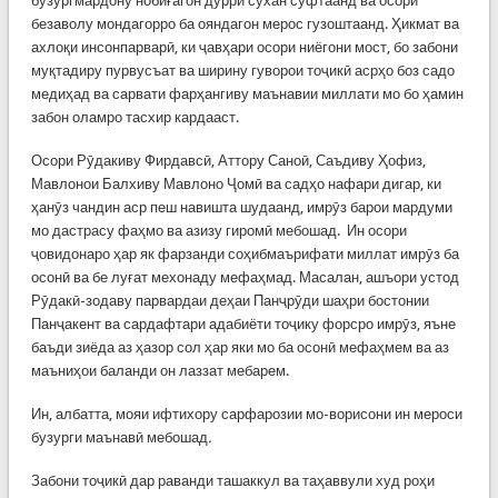
бузургмардону нобиғагон дурри сухан суфтаанд ва осори
безаволу мондагорро ба ояндагон мерос гузоштаанд. Ҳикмат ва
ахлоқи инсонпарварӣ, ки ҷавҳари осори ниёгони мост, бо забони
муқтадиру пурвусъат ва ширину гуворои тоҷикӣ асрҳо боз садо
медиҳад ва сарвати фарҳангиву маънавии миллати мо бо ҳамин
забон оламро тасхир кардааст.
Осори Рӯдакиву Фирдавсӣ, Аттору Саноӣ, Саъдиву Ҳофиз,
Мавлонои Балхиву Мавлоно Ҷомӣ ва садҳо нафари дигар, ки
ҳанӯз чандин аср пеш навишта шудаанд, имрӯз барои мардуми
мо дастрасу фаҳмо ва азизу гиромӣ мебошад. Ин осори
ҷовидонаро ҳар як фарзанди соҳибмаърифати миллат имрӯз ба
осонӣ ва бе луғат мехонаду мефаҳмад. Масалан, ашъори устод
Рӯдакӣ-зодаву парвардаи деҳаи Панҷрӯди шаҳри бостонии
Панҷакент ва сардафтари адабиёти тоҷику форсро имрӯз, яъне
баъди зиёда аз ҳазор сол ҳар яки мо ба осонӣ мефаҳмем ва аз
маъниҳои баланди он лаззат мебарем.
Ин, албатта, мояи ифтихору сарфарозии мо-ворисони ин мероси
бузурги маънавӣ мебошад
.
Забони тоҷикӣ дар раванди ташаккул ва таҳаввули худ роҳи