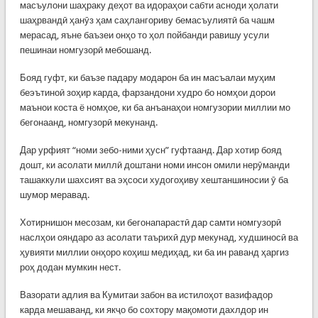
масъулони шаҳраку деҳот ва идораҳои сабти асноди ҳолати
шаҳрвандӣ ҳанӯз ҳам саҳлангориву бемасъулиятӣ ба чашм
мерасад, яъне баъзеи онҳо то ҳол пойбанди равишу усули
пешинаи номгузорӣ мебошанд.
Бояд гуфт, ки баъзе падару модарон ба ин масъалаи муҳим
беэътиноӣ зоҳир карда, фарзандони худро бо номҳои дорои
маънои коста ё номҳое, ки ба анъанаҳои номгузории миллии мо
бегонаанд, номгузорӣ мекунанд.
Дар урфият “номи зебо-ними ҳусн” гуфтаанд. Дар хотир бояд
дошт, ки асолати миллӣ доштани номи инсон омили нерӯманди
ташаккули шахсият ва эҳсоси худогоҳиву хештаншиносии ӯ ба
шумор меравад.
Хотирнишон месозам, ки бегонапарастӣ дар самти номгузорӣ
наслҳои ояндаро аз асолати таърихӣ дур мекунад, худшиносӣ ва
ҳувияти миллии онҳоро коҳиш медиҳад, ки ба ин раванд ҳаргиз
роҳ додан мумкин нест.
Вазорати адлия ва Кумитаи забон ва истилоҳот вазифадор
карда мешаванд, ки якҷо бо сохтору мақомоти дахлдор ин