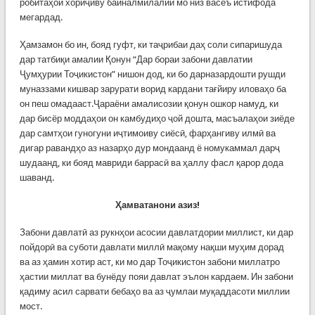
робитаҳои хориҷиву байналмилалии мо низ васеъ истифода
мегардад.
Ҳамзамон бо ин, бояд гуфт, ки таҷрибаи даҳ соли сипаришуда
дар татбиқи амалии Қонун “Дар бораи забони давлатии
Ҷумҳурии Тоҷикистон” нишон дод, ки бо дарназардошти рушди
муназзами кишвар зарурати ворид кардани тағйиру иловаҳо ба
он пеш омадааст.Ҷараёни амалисозии қонун ошкор намуд, ки
дар бисёр моддаҳои он камбудиҳо ҷой дошта, масъалаҳои зиёде
дар самтҳои гуногуни иҷтимоиву сиёсӣ, фарҳангиву илмӣ ва
дигар равандҳо аз назарҳо дур мондаанд ё номукаммал дарҷ
шудаанд, ки бояд мавриди баррасӣ ва ҳаллу фасл қарор дода
шаванд.
Ҳамватанони азиз!
Забони давлатӣ аз рукнҳои асосии давлатдории миллист, ки дар
пойдорӣ ва суботи давлати миллӣ мақому нақши муҳим дорад
ва аз ҳамин хотир аст, ки мо дар Тоҷикистон забони миллатро
ҳастии миллат ва бунёду пояи давлат эълон кардаем. Ин забони
қадиму асил сарвати бебаҳо ва аз ҷумлаи муқаддасоти миллии
мост.