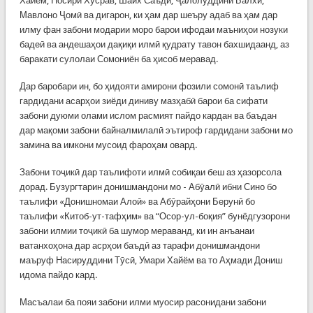
Хайём, Носири Хусрав, Шайх Саъдӣ, Ҷалолуддини Балхӣ,
Мавлоно Ҷомӣ ва дигарон, ки ҳам дар шеъру адаб ва ҳам дар
илму фан забони модарии моро барои ифодаи маъниҳои нозуки
бадеӣ ва андешаҳои дақиқи илмӣ қудрату тавон бахшидаанд, аз
баракати сулолаи Сомониён ба ҳисоб меравад.
Дар баробари ин, бо ҳидояти амирони фозили сомонӣ таълиф
гардидани асарҳои зиёди диниву мазҳабӣ барои ба сифати
забони дуюми олами ислом расмият пайдо кардан ва баъдан
дар мақоми забони байналмилалӣ эътироф гардидани забони мо
замина ва имкони мусоид фароҳам овард.
Забони тоҷикӣ дар таълифоти илмӣ собиқаи беш аз ҳазорсола
дорад. Бузургтарин донишмандони мо - Абӯалӣ ибни Сино бо
таълифи «Донишномаи Алоӣ» ва Абӯрайҳони Берунӣ бо
таълифи «Китоб-ут-тафҳим» ва “Осор-ул-боқия” бунёдгузорони
забони илмии тоҷикӣ ба шумор мераванд, ки ин анъанаи
ватанхоҳона дар асрҳои баъдӣ аз тарафи донишмандони
маъруф Насируддини Тӯсӣ, Умари Хайём ва то Аҳмади Дониш
идома пайдо кард.
Масъалаи ба пояи забони илми муосир расонидани забони