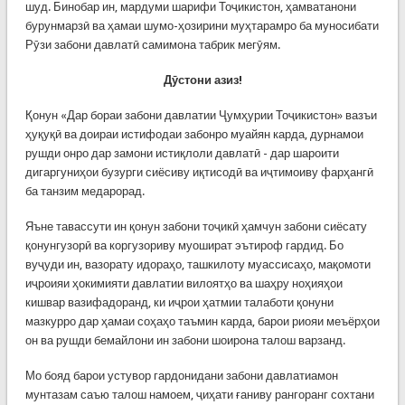
шуд. Бинобар ин, мардуми шарифи Тоҷикистон, ҳамватанони
бурунмарзӣ ва ҳамаи шумо-ҳозирини муҳтарамро ба муносибати
Рӯзи забони давлатӣ самимона табрик мегӯям.
Дӯстони азиз!
Қонун «Дар бораи забони давлатии Ҷумҳурии Тоҷикистон» вазъи
ҳуқуқӣ ва доираи истифодаи забонро муайян карда, дурнамои
рушди онро дар замони истиқлоли давлатӣ - дар шароити
дигаргуниҳои бузурги сиёсиву иқтисодӣ ва иҷтимоиву фарҳангӣ
ба танзим медарорад.
Яъне тавассути ин қонун забони тоҷикӣ ҳамчун забони сиёсату
қонунгузорӣ ва коргузориву муошират эътироф гардид. Бо
вуҷуди ин, вазорату идораҳо, ташкилоту муассисаҳо, мақомоти
иҷроияи ҳокимияти давлатии вилоятҳо ва шаҳру ноҳияҳои
кишвар вазифадоранд, ки иҷрои ҳатмии талаботи қонуни
мазкурро дар ҳамаи соҳаҳо таъмин карда, барои риояи меъёрҳои
он ва рушди бемайлони ин забони шоирона талош варзанд.
Мо бояд барои устувор гардонидани забони давлатиамон
мунтазам саъю талош намоем, ҷиҳати ғаниву рангоранг сохтани