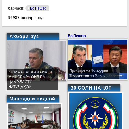
барчасп:
Бо Пешво
36988 нафар хонд
Ахбори рӯз
Бо Пешво
Президенти Ҷумҳурии
КҲФ: ҶАЛАСАИ ҲАЙАТИ
Тоҷикистон ба Раиси...
МУШОВАРА ОИД БА
ҶАМЪБАСТИ
НАТИҶАҲОИ...
30 СОЛИ НАҶОТ
Маводҳои видеоӣ