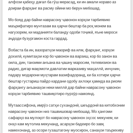
алфози қабеҳу дағал ба гӯш мерасад, ки ин амали нораво аз
доираи фарҳанг ва расму ойини мо берун мебошад.
Мо бояд дар байни наврасону ҷавонон корҳои тарбиявию
маърифатиро мунтазам ва ҳарчи бештар ба роҳ монем ва
нагузорем, ки маданияти баланду одоби тоҷикӣ, яъне мероси
аҷдоди бузургамон коста гардад.
Вобаста ба ин, вазоратҳои маориф ва илм, фарҳанг, корҳои
дохилӣ, кумитаҳои кор бо ҷавонон ва варзиш, кор бо занон ва
оила, дин, танзими анъана ва ҷашну маросим, телевизион ва
радио, дигар мақомоти давлатии марказиву маҳаллӣ, инчунин,
падару модарони муҳтарам вазифадоранд, ки ба хотири ҳарчи
бештар густариш пайдо кардани одобу ахлоқи ҳамида ва риояи
фарҳангу анъанаҳои неки миллӣ дар байни наврасону ҷавонон
корҳои тарбиявию ташвиқотиро пурзӯр намоянд.
Мутаассифона, имрӯз сатҳи сухандонӣ, шеърдонӣ ва китобхонии
наврасону ҷавонон низ ташвишовар мебошад. Мо ҳангоми
сафарҳо ва мулоқот бо наврасону ҷавонон эҳсос мекунем, ки
онҳо кам мутолиа мекунанд, асарҳои бадеиро бо завқ
намехонанд, аз осори гузаштагону муосирон, санаҳои таърихиву