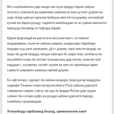
Мо соҳибзабонон дар назди наслҳои фардо барои ҳифзи
асолату покизагӣ ва шириниву шевоии он масъулият дорем ва
онро бояд ҳамчун арзиши бебаҳои миллӣ посдориву нигаҳбонӣ
кунем ва барои рушду тақвияти минбаъдаи он аз ҳамаи имконоти
мавҷуда босамар истифода барем.
Қарзи фарзандӣ ва рисолати инсонии мост, ки забони
модариамон, яъне ин забони ширину шоиронаро баробари
модари худ азиз шуморем, дӯст дорем, онро мисли модар, ки
моро ба дунё оварда, меҳри забонро бо шири поку ҷонбахш ва
муҳаббати онро бо аллаи гӯшнавозаш дар ҷисму ҷони мо ҷой
кардааст, эҳтирому эҳтиёт кунем ва мисли гаронбаҳотарин
сарвати умрамон ҳамеша гиромӣ дорем.
Бо ифтихору садоқат ба забони модарӣ, бори дигар мардуми
шарифи Тоҷикистонро ба муносибати Рӯзи забони давлатӣ
самимона табрик гуфта, ба ҳар як фарди Ватан дар ҷодаи
хизмат ба хотири ҳифз ва рушди забони давлатӣ барору
комёбиҳо орзумандам.
Хонаободу сарбаланд бошед, ҳамватанони азиз!