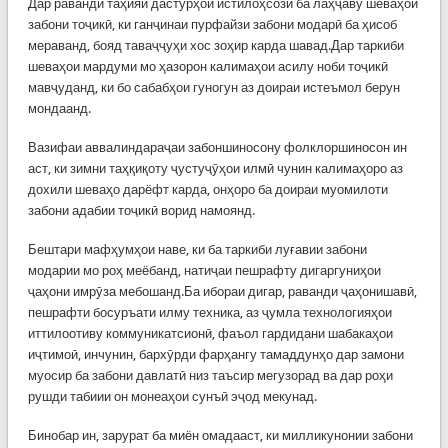
Дар раванди таҳияи дастурҳои истилоҳсозӣ ба лаҳҷаву шеваҳои
забони тоҷикӣ, ки ганҷинаи пурфайзи забони модарӣ ба ҳисоб
мераванд, бояд таваҷҷуҳи хос зоҳир карда шавад.Дар таркиби
шеваҳои мардуми мо ҳазорон калимаҳои асилу ноби тоҷикӣ
мавҷуданд, ки бо сабабҳои гуногун аз доираи истеъмол берун
мондаанд.
Вазифаи аввалиндараҷаи забоншиносону фолклоршиносон ин
аст, ки зимни таҳқиқоту ҷустуҷӯҳои илмӣ чунин калимаҳоро аз
дохили шеваҳо дарёфт карда, онҳоро ба доираи муомилоти
забони адабии тоҷикӣ ворид намоянд.
Бештари мафҳумҳои наве, ки ба таркиби луғавии забони
модарии мо роҳ меёбанд, натиҷаи пешрафту дигаргуниҳои
ҷаҳони имрӯза мебошанд.Ба ибораи дигар, раванди ҷаҳонишавӣ,
пешрафти босуръати илму техника, аз ҷумла технологияҳои
иттилоотиву коммуникатсионӣ, фаъол гардидани шабакаҳои
иҷтимоӣ, инчунин, бархӯрди фарҳангу тамаддунҳо дар замони
муосир ба забони давлатӣ низ таъсир мегузорад ва дар роҳи
рушди табиии он монеаҳои сунъӣ эҷод мекунад.
Бинобар ин, зарурат ба миён омадааст, ки милликунонии забони