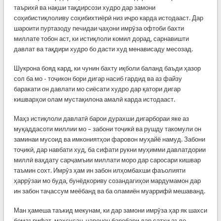
таърихӣ ва нақши тақдирсози худро дар замони
соҳибистиқлоливу соҳибихтиёрӣ низ иҷро карда истодааст. Дар
шароити пуртазоду печидаи ҷаҳони имрӯза офтоби бахти
миллате тобон аст, ки истиқлоли комил дорад, сарнавишти
давлат ва тақдири худро бо дасти худ менависаду месозад.
Шукрона бояд кард, ки чунин бахту иқболи баланд баъди ҳазор
сол ба мо - тоҷикон бори дигар насиб гардид ва аз файзу
баракати он давлати мо сиёсати худро дар қатори дигар
кишварҳои олам мустақилона амалӣ карда истодааст.
Маҳз истиқлоли давлатӣ барои дурахши дигарбораи яке аз
муқаддасоти миллии мо – забони тоҷикӣ ва рушду такомули он
заминаи мусоид ва имкониятҳои фаровон муҳайё намуд. Забони
тоҷикӣ, дар навбати худ, ба сифати рукни муҳимми давлатдории
миллӣ ваҳдату сарҷамъии миллати моро дар саросари кишвар
таъмин сохт. Имрӯз ҳам ин забон илҳомбахши фаъолияти
ҳаррӯзаи мо буда, бунёдкориву созандагиҳои мардумамон дар
ин забон таҷассум меёбанд ва ба оламиён муаррифӣ мешаванд.
Ман ҳамеша таъкид мекунам, ки дар замони имрӯза ҳар як шахси
бомаърифат, махсусан, ҷавонон баробари дар сатҳи аъло