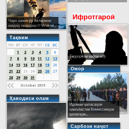
Ифротгароӣ
Чаро замин рӯ ба гармои
шадид овардааст? Илм чӣ...
Тақвим
ПН
ВТ
СР
ЧТ
ПТ
СБ
ВС
1
2
3
4
5
6
Терроризм вабои аср
7
8
9
10
11
12
13
14
15
16
17
18
19
20
Омор
21
22
23
24
25
26
27
28
29
30
31
October 2019
Ҳаводиси олам
Идомаи ҷаласаҳои
ҷамъбастии Комиссияҳои
ҳолатҳои...
Сарбози наҷот