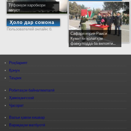
Тӯфонҳои харобкори
август
Ҳоло дар сомона
Пользователей онлайн: 0.
Сафари кории Раиси
Кумитаи ҳолатҳои
фавқулодда ба вилояти...
Роҳбарият
Қонун
Таърих
Робитаҳои байналмилалӣ
Ҳамоҳангсозӣ
Ҷасорат
Вазъи ҳавои кишвар
Варақаҳои матбуотӣ