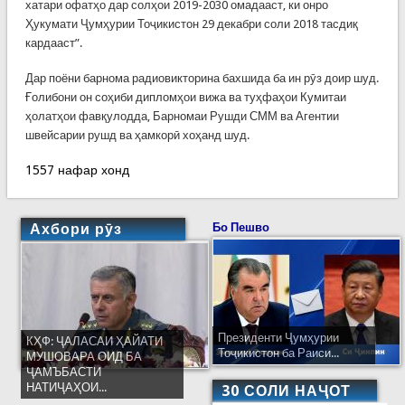
хатари офатҳо дар солҳои 2019-2030 омадааст, ки онро
Ҳукумати Ҷумҳурии Тоҷикистон 29 декабри соли 2018 тасдиқ
кардааст”.
Дар поёни барнома радиовикторина бахшида ба ин рӯз доир шуд.
Ғолибони он соҳиби дипломҳои вижа ва туҳфаҳои Кумитаи
ҳолатҳои фавқулодда, Барномаи Рушди СММ ва Агентии
швейсарии рушд ва ҳамкорӣ хоҳанд шуд.
1557 нафар хонд
Ахбори рӯз
Бо Пешво
Президенти Ҷумҳурии
КҲФ: ҶАЛАСАИ ҲАЙАТИ
Тоҷикистон ба Раиси...
МУШОВАРА ОИД БА
ҶАМЪБАСТИ
НАТИҶАҲОИ...
30 СОЛИ НАҶОТ