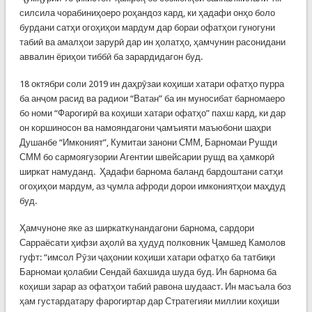
силсила чорабиниҳоеро роҳандоз кард, ки ҳадафи онҳо боло
бурдани сатҳи огоҳиҳои мардум дар бораи офатҳои гуногуни
табиӣ ва амалҳои зарурӣ дар ин ҳолатҳо, ҳамчунин расонидани
аввалин ёриҳои тиббӣ ба зарардидагон буд.
18 октябри соли 2019 ин даҳрӯзаи коҳиши хатари офатҳо пурра
ба анҷом расид ва радиои “Ватан” ба ин муносибат барномаеро
бо номи “Фарогирӣ ва коҳиши хатари офатҳо” пахш кард, ки дар
он коршиносон ва намояндагони ҷамъияти маъюбони шаҳри
Душанбе “Имконият”, Кумитаи занони СММ, Барномаи Рушди
СММ бо сармоягузории Агентии швейсарии рушд ва ҳамкорӣ
ширкат намуданд. Ҳадафи барнома баланд бардоштани сатҳи
огоҳиҳои мардум, аз ҷумла афроди дорои имкониятҳои маҳдуд
буд.
Ҳамчуноне яке аз ширкаткунандагони барнома, сардори
Сарраёсати ҳифзи аҳолӣ ва ҳудуд полковник Ҷамшед Камолов
гуфт: “имсол Рӯзи ҷаҳонии коҳиши хатари офатҳо ба татбиқи
Барномаи қолабии Сендай бахшида шуда буд. Ин барнома ба
коҳиши зарар аз офатҳои табиӣ равона шудааст. Ин масъала боз
ҳам густардатару фарогиртар дар Стратегияи миллии коҳиши