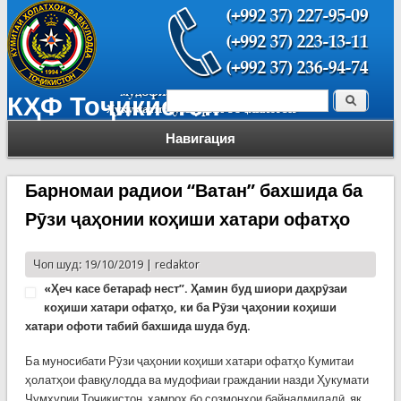
Поиск
КҲФ Тоҷикистон
Форма поиска
Навигация
Барномаи радиои “Ватан” бахшида ба
Рӯзи ҷаҳонии коҳиши хатари офатҳо
Чоп шуд: 19/10/2019 |
redaktor
«
Ҳ
еч касе бетараф нест
”. Ҳамин буд шиори даҳрӯзаи
коҳиши хатари офатҳо, ки ба Рӯзи ҷаҳонии коҳиши
хатари офоти табиӣ бахшида шуда буд.
Ба муносибати Рӯзи ҷаҳонии коҳиши хатари офатҳо Кумитаи
ҳолатҳои фавқулодда ва мудофиаи граждании назди Ҳукумати
Ҷумҳурии Тоҷикистон ҳамроҳ бо созмонҳои байналмилалӣ як