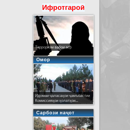
Ифротгароӣ
Терроризм вабои аср
Омор
Идомаи ҷаласаҳои ҷамъбастии
Комиссияҳои ҳолатҳои...
Сарбози наҷот