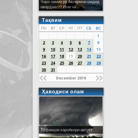
Чаро замин рӯ ба гармои шадид
овардааст? Илм чӣ...
Тақвим
ПН
ВТ
СР
ЧТ
ПТ
СБ
ВС
1
2
3
4
5
6
7
8
9
10
11
12
13
14
15
16
17
18
19
20
21
22
23
24
25
26
27
28
29
30
31
December 2019
Ҳаводиси олам
Тӯфонҳои харобкори август