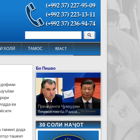
Поиск
Форма поиска
И ХОЛӢ
ТАМОС
REACT
Бо Пешво
мудофиаи
 шуъбаи
арори
лодда ва
Президенти Ҷумҳурии
аёсати
Тоҷикистон ба Раиси...
30 СОЛИ НАҶОТ
а такмил дода
оотҳо ташкил