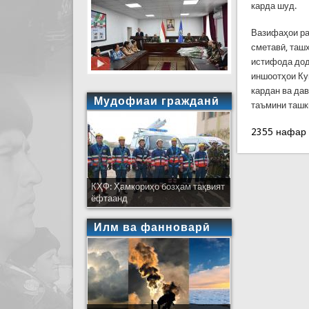
карда шуд.
Вазифаҳои ра
сметавӣ, ташх
истифода дод
иншоотҳои Ку
кардан ва да
Мудофиаи гражданӣ
таъмини ташк
2355 нафар
КҲФ: Ҳамкориҳо бозҳам тақвият
ёфтаанд
Илм ва фанноварӣ