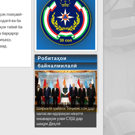
ҳои лоиҳавӣ-
одагӣ ва ба
ҳои табиӣ ба
а барқарор
иҳаҳо,
ошад.
Робитаҳои
байналмилалӣ
Ширкати ҳайати Тоҷикистон дар
ҷаласаи идораҳои наҷоти
кишварҳои узви СҲШ дар
шаҳри Деҳлӣ