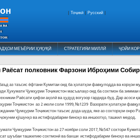
тон
|
Тоҷикӣ
|
Русский
|
АДҲОИ МЕЪЁРИИ ҲУҚУҚӢ
СТРАТЕГИЯИ МИЛЛӢ
ҶОЙИ КОР
 Раёсат полковник Фарзони Иброҳими Собир
 баъд аз таъсис ёфтани Кумитаи оид ба ҳолатҳои фавқулодда ва корҳои 
зди Ҳукумати Ҷумҳурии Тоҷикистон масъалаҳо оид ба сохтмон ба зиммаи
ехникии Раёсати ҳифзи аҳолӣ ва ҳудуд вогузор гардида буд. Дар асоси қ
ҳурии Тоҷикистон аз 2 июли соли 1999, №1239 Вазорати ҳолатҳои фавқу
ждании Ҷумҳурии Тоҷикистон таъсис дода шуда, яке аз сохторҳои онро Р
аҷокунии қӯшунҳо ва истифодабарии биноҳо ва иншоотҳо, ташкил медод.
кумати Ҷумҳурии Тоҷикистон аз 27 ноябри соли 2017, №547 сохтори Кумит
ёсат шуъбаи ташкилию сохтмонӣ ва бахши истифодабарии биноҳо ва инш