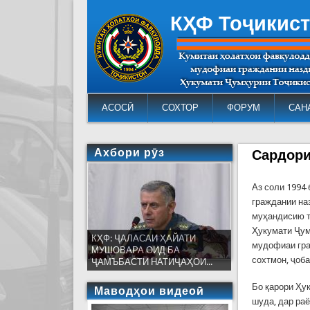
КҲФ Тоҷикис
АСОСӢ
СОХТОР
ФОРУМ
САН
Ахбори рӯз
Сардори
Аз соли 1994
граждании на
муҳандисию т
Ҳукумати Ҷум
КҲФ: ҶАЛАСАИ ҲАЙАТИ
мудофиаи гра
МУШОВАРА ОИД БА
сохтмон, ҷоб
ҶАМЪБАСТИ НАТИҶАҲОИ...
Бо қарори Ҳу
Маводҳои видеоӣ
шуда, дар ра