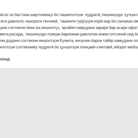
ёсат аз бастани шартномаҳо бо ташкилотҳои пудратӣ, пешниҳоди ҳуҷҷат
иси давлатӣ, назорати техникӣ, ташкили гурӯҳҳои корӣ оид ба санҷиши ом
ани сохтмони бино ва иншоотҳо, муайян намудани зарари бар асари офат
мита расида, пешниҳоди лоиҳаи барномаи давлатии инвеститсионӣ оид б
вом додани сохтмони иншоотҳои Кумита, инчунин барои тайёр намудани ло
илотҳои сохтмониву пудратӣ бо ҳуҷҷатҳои лоиҳавӣ-сметавӣ, иборат меб
 хонд