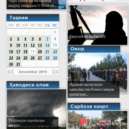
Чаро замин рӯ ба гармои
шадид овардааст? Илм чӣ...
Тақвим
ПН
ВТ
СР
ЧТ
ПТ
СБ
ВС
1
Терроризм вабои аср
2
3
4
5
6
7
8
9
10
11
12
13
14
15
Омор
16
17
18
19
20
21
22
23
24
25
26
27
28
29
30
31
December 2019
Ҳаводиси олам
Идомаи ҷаласаҳои
ҷамъбастии Комиссияҳои
ҳолатҳои...
Сарбози наҷот
Тӯфонҳои харобкори
август