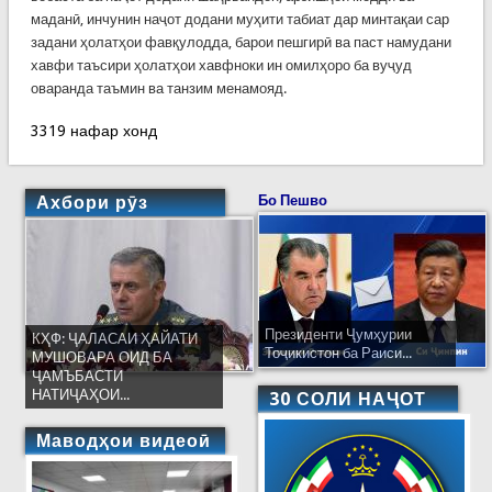
маданӣ, инчунин наҷот додани муҳити табиат дар минтақаи сар
задани ҳолатҳои фавқулодда, барои пешгирӣ ва паст намудани
хавфи таъсири ҳолатҳои хавфноки ин омилҳоро ба вуҷуд
оваранда таъмин ва танзим менамояд.
3319 нафар хонд
Ахбори рӯз
Бо Пешво
Президенти Ҷумҳурии
КҲФ: ҶАЛАСАИ ҲАЙАТИ
Тоҷикистон ба Раиси...
МУШОВАРА ОИД БА
ҶАМЪБАСТИ
НАТИҶАҲОИ...
30 СОЛИ НАҶОТ
Маводҳои видеоӣ