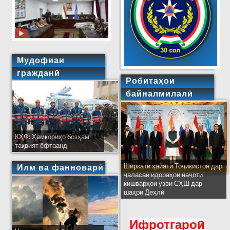
Мудофиаи
гражданӣ
Робитаҳои
байналмилалӣ
КҲФ: Ҳамкориҳо бозҳам
тақвият ёфтаанд
Ширкати ҳайати Тоҷикистон дар
Илм ва фанноварӣ
ҷаласаи идораҳои наҷоти
кишварҳои узви СҲШ дар
шаҳри Деҳлӣ
Ифротгароӣ