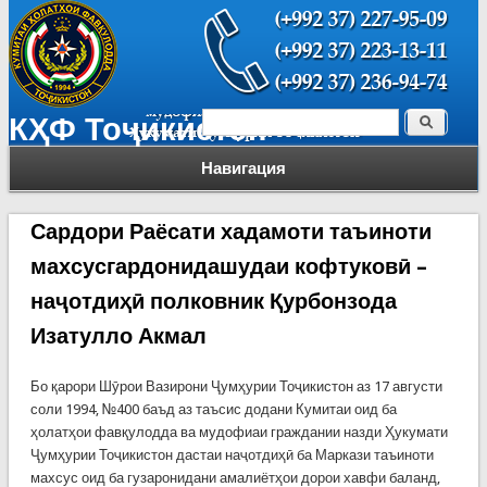
Поиск
КҲФ Тоҷикистон
Форма поиска
Навигация
Сардори Раёсати хадамоти таъиноти
махсусгардонидашудаи кофтуковӣ –
наҷотдиҳӣ полковник Қурбонзода
Изатулло Акмал
Бо қарори Шӯрои Вазирони Ҷумҳурии Тоҷикистон аз 17 августи
соли 1994, №400 баъд аз таъсис додани Кумитаи оид ба
ҳолатҳои фавқулодда ва мудофиаи граждании назди Ҳукумати
Ҷумҳурии Тоҷикистон дастаи наҷотдиҳӣ ба Маркази таъиноти
махсус оид ба гузаронидани амалиётҳои дорои хавфи баланд,