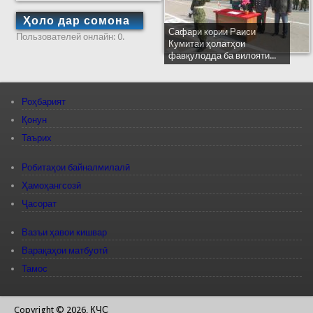
Ҳоло дар сомона
Сафари кории Раиси
Пользователей онлайн: 0.
Кумитаи ҳолатҳои
фавқулодда ба вилояти...
Роҳбарият
Қонун
Таърих
Робитаҳои байналмилалӣ
Ҳамоҳангсозӣ
Ҷасорат
Вазъи ҳавои кишвар
Варақаҳои матбуотӣ
Тамос
Copyright © 2026, КЧС