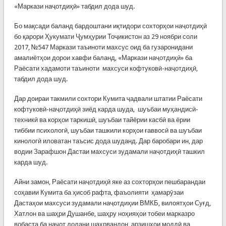
«Маркази наҷотдиҳӣ» табдил дода шуд.
Бо мақсади баланд бардоштани иқтидори сохторҳои наҷотдиҳӣ
бо қарори Ҳукумати Ҷумҳурии Тоҷикистон аз 29 ноябри соли
2017, №547 Маркази таъиноти махсус оид ба гузаронидани
амалиётҳои дорои хавфи баланд, «Маркази наҷотдиҳӣ» ба
Раёсати хадамоти таъиноти махсуси кофтуковӣ-наҷотдиҳӣ,
табдил дода шуд.
Дар доираи такмили сохтори Кумита ҷадвали штатии Раёсати
кофтуковӣ-наҷотдиҳӣ зиёд карда шуда, шуъбаи муҳандисӣ-
техникӣ ва корҳои таркишӣ, шуъбаи тайёрии касбӣ ва ёрии
тиббии психологӣ, шуъбаи ташкили корҳои ғаввосӣ ва шуъбаи
кинологӣ иловатан таъсис дода шуданд. Дар баробари ин, дар
водии Зарафшон Дастаи махсуси зудамали наҷотдиҳӣ ташкил
карда шуд.
Айни замон, Раёсати наҷотдиҳӣ яке аз сохторҳои пешбарандаи
соҳавии Кумита ба ҳисоб рафта, фаъолияти ҳамарӯзаи
Дастаҳои махсуси зудамали наҷотдиҳии ВМКБ, вилоятҳои Суғд,
Хатлон ва шаҳри Душанбе, шаҳру ноҳияҳои тобеи марказро
вобаста ба наҷот додани шаҳрвандон, арзишҳои моддӣ ва