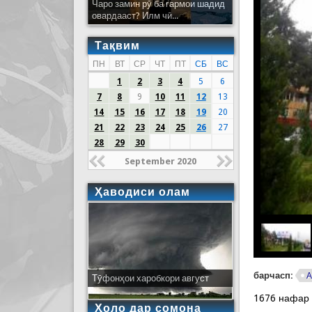
Чаро замин рӯ ба гармои шадид
овардааст? Илм чӣ...
Тақвим
ПН
ВТ
СР
ЧТ
ПТ
СБ
ВС
1
2
3
4
5
6
7
8
9
10
11
12
13
14
15
16
17
18
19
20
21
22
23
24
25
26
27
28
29
30
September 2020
Ҳаводиси олам
барчасп:
А
Тӯфонҳои харобкори август
1676 нафар
Ҳоло дар сомона