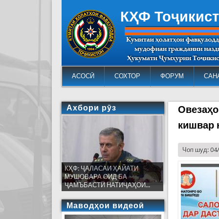
КҲФ Тоҷикис
АСОСӢ
СОХТОР
ФОРУМ
САН
Ахбори рӯз
Овезаҳо
кишвар 
Чоп шуд: 04
КҲФ: ҶАЛАСАИ ҲАЙАТИ
МУШОВАРА ОИД БА
ҶАМЪБАСТИ НАТИҶАҲОИ...
Маводҳои видеоӣ