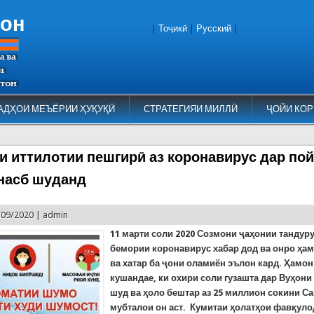
тон
|
Тоҷикӣ
|
Русский
|
АДҲОИ МЕЪЁРИИ ҲУҚУҚӢ
СТРАТЕГИЯИ МИЛЛӢ
ҶОЙИ КОР
и иттилотии пешгирӣ аз коронавирус дар по
насб шуданд
/09/2020 |
admin
11 марти соли 2020 Созмони ҷаҳонии тандуру
бемории коронавирус хабар дод ва онро ҳам
ва хатар ба ҷони оламиён эълон кард. Ҳамон
кушандае, ки охири соли гузашта дар Вуҳони
шуд ва ҳоло бештар аз 25 миллион сокини С
мубталои он аст. Кумитаи ҳолатҳои фавқуло