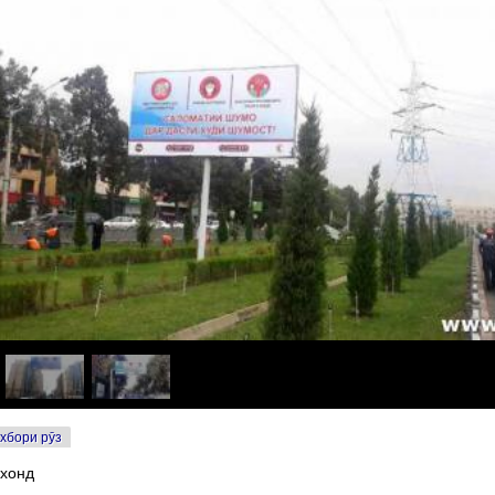
хбори рӯз
 хонд