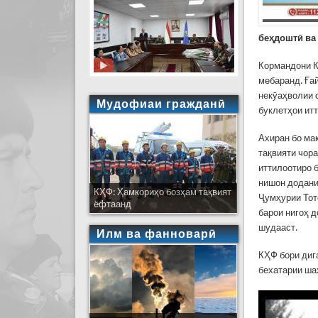
беҳдоштӣ ва
Кормандони К
мебаранд. Ға
некӯаҳволии 
Мудофиаи гражданӣ
буклетҳои ит
Ахиран бо ма
тақвияти чор
иттилоотиро 
нишон додани
КҲФ: Ҳамкориҳо бозҳам тақвият
Ҷумҳурии Тот
ёфтаанд
барои нигоҳ 
шудааст.
Илм ва фанноварӣ
КҲФ бори диг
бехатарии ша