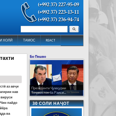
Поиск
Форма поиска
И ХОЛӢ
ТАМОС
REACT
Бо Пешво
йтахти
стӣ аз авҷи
Президенти Ҷумҳурии
агирии нав
Тоҷикистон ба Раиси...
 вируси
 Чин пайдо
30 СОЛИ НАҶОТ
айёра
дда ва