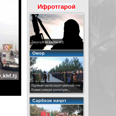
Ифротгароӣ
Терроризм вабои аср
Омор
Идомаи ҷаласаҳои ҷамъбастии
Комиссияҳои ҳолатҳои...
Сарбози наҷот