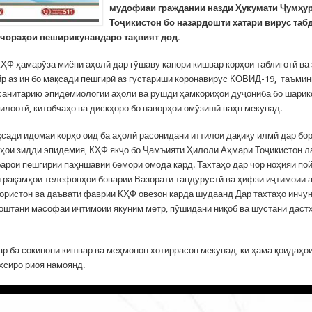
мудофиаи граждании назди Ҳукумати Ҷумҳу
Тоҷикистон бо назардошти хатари вирус таб
 чораҳои пеширикунандаро тақвият дод.
ҲФ ҳамарӯза миёни аҳолӣ дар гӯшаву канори кишвар корҳои таблиғотӣ в
йр аз ин бо мақсади пешгирӣ аз густариши коронавирус КОВИД-19, таъмин
санитарию эпидемиологии аҳолӣ ва рушди ҳамкориҳои дуҷониба бо шарик
тилоотӣ, китобчаҳо ва дискҳоро бо наворҳои омӯзишӣ паҳн мекунад.
қсади идомаи корҳо оид ба аҳолӣ расонидани иттилои дақиқу илмӣ дар бор
аҳои зидди эпидемия, КҲФ якҷо бо Ҷамъияти Ҳилоли Аҳмари Тоҷикистон л
барои пешгирии паҳншавии беморӣ омода кард. Тахтаҳо дар чор ноҳияи пой
 рақамҳои телефонҳои боварии Вазорати тандурустӣ ва ҳифзи иҷтимоии 
ористон ва даъвати фаврии КҲФ овезон карда шудаанд Дар тахтаҳо инчу
доштани масофаи иҷтимоии якуним метр, пӯшидани ниқоб ва шустани даст
ар ба сокинони кишвар ва меҳмонон хотиррасон мекунад, ки ҳама қоидаҳо
хсиро риоя намоянд.