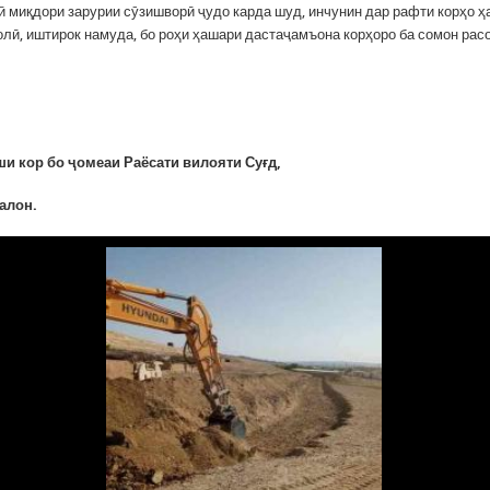
ӣ миқдори зарурии сӯзишворӣ ҷудо карда шуд, инчунин дар рафти корҳо ҳ
олӣ, иштирок намуда, бо роҳи ҳашари дастаҷамъона корҳоро ба сомон рас
ши кор бо ҷомеаи Раёсати вилояти Суғд
,
калон
.