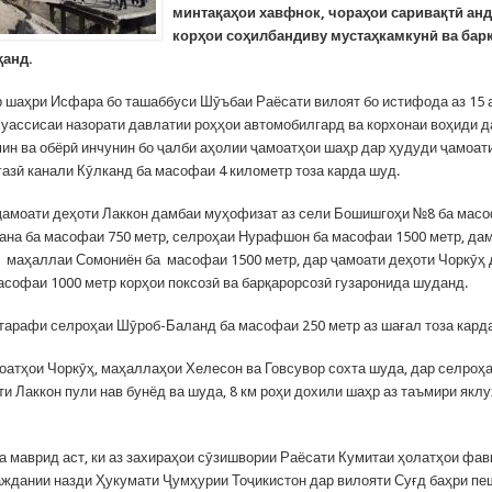
минтақаҳои хавфнок, чораҳои саривақтӣ ан
корҳои соҳилбандиву мустаҳкамкунӣ ва бар
ҳанд.
р шаҳри Исфара бо ташаббуси Шӯъбаи Раёсати вилоят бо истифода аз 15 
уассисаи назорати давлатии роҳҳои автомобилгард ва корхонаи воҳиди 
ин ва обёрӣ инчунин бо ҷалби аҳолии ҷамоатҳои шаҳр дар ҳудуди ҷамоат
газӣ канали Кӯлканд ба масофаи 4 километр тоза карда шуд.
ҷамоати деҳоти Лаккон дамбаи муҳофизат аз сели Бошишгоҳи №8 ба масо
ана ба масофаи 750 метр, селроҳаи Нурафшон ба масофаи 1500 метр, да
маҳаллаи Сомониён ба масофаи 1500 метр, дар ҷамоати деҳоти Чоркӯҳ 
асофаи 1000 метр корҳои поксозӣ ва барқарорсозӣ гузаронида шуданд.
тарафи селроҳаи Шӯроб-Баланд ба масофаи 250 метр аз шағал тоза кард
моатҳои Чоркӯҳ, маҳаллаҳои Хелесон ва Говсувор сохта шуда, дар селроҳ
и Лаккон пули нав бунёд ва шуда, 8 км роҳи дохили шаҳр аз таъмири якл
ба маврид аст, ки аз захираҳои сӯзишвории Раёсати Кумитаи ҳолатҳои фа
ждании назди Ҳукумати Ҷумҳурии Тоҷикистон дар вилояти Суғд баҳри пе