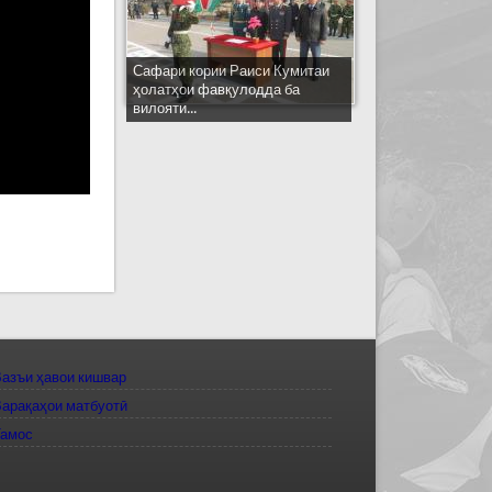
Сафари кории Раиси Кумитаи
ҳолатҳои фавқулодда ба
вилояти...
азъи ҳавои кишвар
арақаҳои матбуотӣ
Тамос