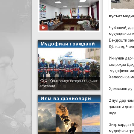
вусъат меди
Чу4нончӣ, да
муҳандисии м
Беҳдошти зам
Мудофиаи гражданӣ
Кӯлканд, Чил
Инчунин дар 
селроҳаи Даҳ
муҳофизатии 
Хелесон ба м
КҲФ: Ҳамкориҳо бозҳам тақвият
ёфтаанд
Ҳамзамон ду 
Илм ва фанноварӣ
2 пул дар ҷа
ҷамоати деҳот
шуд.
Зикр кардан 
мудофиаи гра