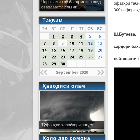
Чаро замин рӯ ба гармои шадид
офатҳои таби
овардааст? Илм чӣ...
300 нафар аҳ
Тақвим
ПН
ВТ
СР
ЧТ
ПТ
СБ
ВС
Ш.Бутаева
,
1
2
3
4
5
6
7
8
9
10
11
12
13
с
ардори бах
14
15
16
17
18
19
20
21
22
23
24
25
26
27
лейтенанти 
28
29
30
September 2020
Ҳаводиси олам
Тӯфонҳои харобкори август
Ҳоло дар сомона