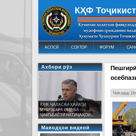
КҲФ Тоҷикис
АСОСӢ
СОХТОР
ФОРУМ
САН
Ахбори рӯз
Пешгирӣ
осебпаз
Чоп шуд: 23
КҲФ: ҶАЛАСАИ ҲАЙАТИ
МУШОВАРА ОИД БА
ҶАМЪБАСТИ НАТИҶАҲОИ...
Маводҳои видеоӣ