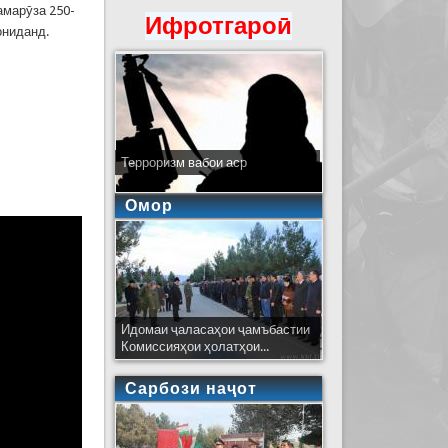
амарӯза 250-
Ифротгароӣ
ониданд.
Терроризм вабои аср
Омор
Идомаи ҷаласаҳои ҷамъбастии
Комиссияҳои ҳолатҳои...
Сарбози наҷот