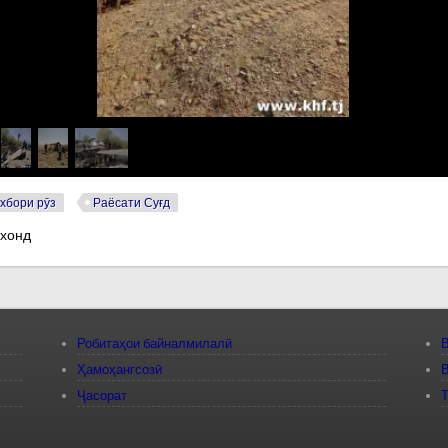
хбори рӯз
Раёсати Суғд
 хонд
Робитаҳои байналмилалӣ
В
Ҳамоҳангсозӣ
В
Ҷасорат