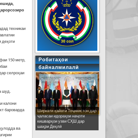
дешида,
қарорсозиро
адад техникаи
давлатии
и деҳоти
Робитаҳои
фаи 150 метр,
мбаи
байналмилалӣ
дар селроҳаи
а шуд.
аи калони
ухт бароварда
Ширкати ҳайати Тоҷикистон дар
ҷаласаи идораҳои наҷоти
кишварҳои узви СҲШ дар
шаҳри Деҳлӣ
вқулодда ва
шгирии