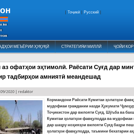
тон
|
Тоҷикӣ
|
Русский
|
АДҲОИ МЕЪЁРИИ ҲУҚУҚӢ
СТРАТЕГИЯИ МИЛЛӢ
ҶОЙИ КОР
 аз офатҳои эҳтимолӣ. Раёсати Суғд дар мин
ир тадбирҳои амниятӣ меандешад
/09/2020 |
redaktor
Кормандони Раёсати Кумитаи ҳолатҳои фавқ
мудофиаи граждании назди Ҳукумати Ҷумҳу
Тоҷикистон дар вилояти Суғд, Шӯъба ва бах
Кумитаи ҳолатҳои фавқулодда ва мудофиаи
дар шаҳру ноҳияҳои вилояти Суғд баҳри пе
ҳолатҳои фавқулодда, таъмини бехатарии аҳ