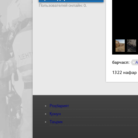
Пользователей онлайн: 0.
барчасп:
А
1322 нафар
Роҳбарият
Қонун
Таърих