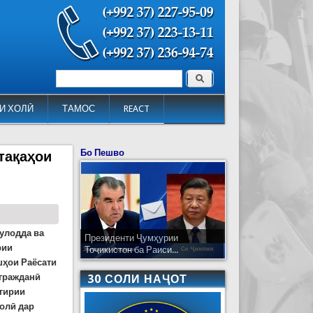
Поиск
Форма поиска
И ХОЛӢ
ТАМОС
REACT
Бо Пешво
тақаҳои
улодда ва
Президенти Ҷумҳурии
рии
Тоҷикистон ба Раиси...
шҳои Раёсати
 гражданӣ
30 СОЛИ НАҶОТ
шгирии
олӣ дар