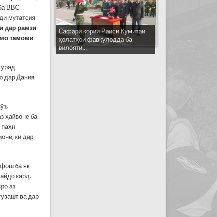
 ба ВВС
иди мутатсия
ки дар рамзи
Сафари кории Раиси Кумитаи
ммо тамоми
ҳолатҳои фавқулодда ба
вилояти...
хӯрад
ҳо дар Дания
зӯъ
аз ҳайвоне ба
 паҳн
оне, ки дар
ффош ба як
пайдо кард.
ро аз
гузашт ва дар