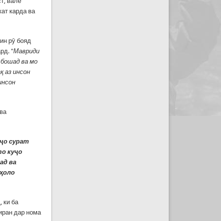
т, вале
кат карда ва
ин рӯ бояд
рд. "
Мавриди
 бошад ва мо
қ аз инсон
инсон
 ва
ҷо сурат
то куҷо
ад ва
 ҳоло
 ки ба
иран дар нома