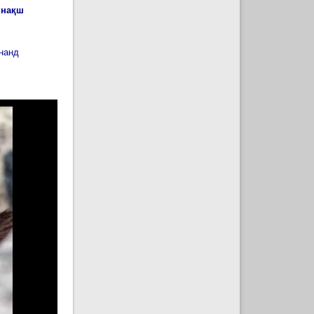
 нақш
онанд