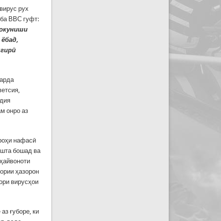
вирус рух
 ба ВВС гуфт:
 вокуниши
 ёбад,
шгирӣ
карда
ветсия,
ндия
м онро аз
.
 роҳи нафасӣ
ошта бошад ва
 ҳайвоноти
дории ҳазорон
ори вирусҳои
аз ғуборе, ки