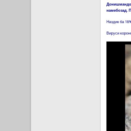
Донишмандон
намебозад. П
Наздик ба 18
Вируси корон