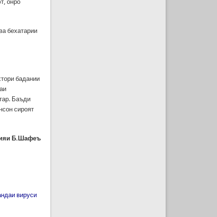
т, онро
ва бехатарии
охтори бадании
наи
тар. Баъди
нсон сироят
ияи Б.Шафеъ
андаи вируси