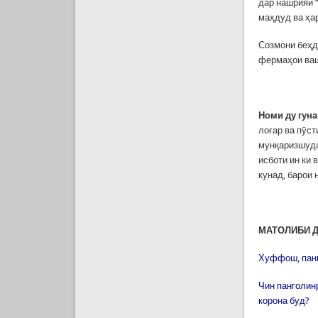
дар нашрияи 
маҳдуд ва ҳа
Созмони беҳд
фермаҳои ва
Номи ду гуна
лоғар ва пӯст
мунқаризшуда
исботи ин ки 
кунад, барои 
МАТОЛИБИ Д
Хуффош, панг
Чин панголин
корона буд?