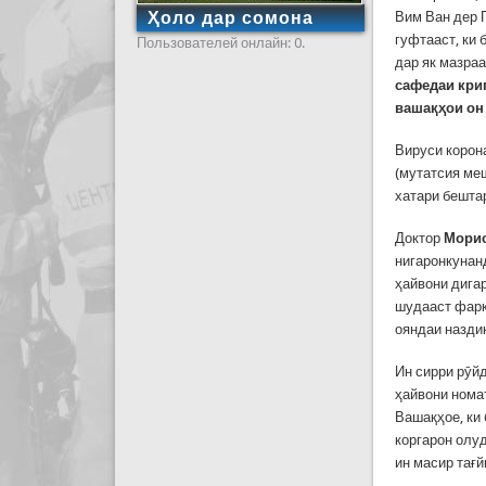
Ҳоло дар сомона
Вим Ван дер 
гуфтааст, ки
Пользователей онлайн: 0.
дар як мазра
сафедаи кри
вашақҳои он 
Вируси корон
(мутатсия ме
хатари бешта
Доктор
Мори
нигаронкунанд
ҳайвони дигар
шудааст фарқи
ояндаи назди
Ин сирри рӯй
ҳайвони номаъ
Вашақҳое, ки
коргарон олу
ин масир тағй