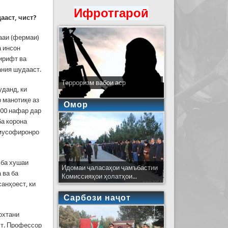
Ифротгароӣ
ааст, чист?
ааи (фермаи)
а инсон
ирифт ва
ания шудааст.
Терроризм вабои аср
уданд, ки
 манотиқе аз
Омор
200 нафар дар
ба корона
 мусофиронро
 ба хушаи
Идомаи ҷаласаҳои ҷамъбастии
 ва ба
Комиссияҳои ҳолатҳои...
санҳоест, ки
Сарбози наҷот
охтани
ст. Профессор