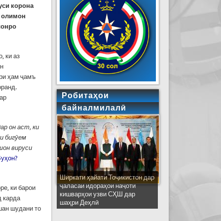
уси корона
р олимон
сонро
, ки аз
ин
ври ҳам ҷамъ
оранд.
Робитаҳои
ар
байналмилалӣ
ар он аст, ки
ки бигӯем
ашон вируси
Вуҳон?
Ширкати ҳайати Тоҷикистон дар
ҷаласаи идораҳои наҷоти
ре, ки барои
кишварҳои узви СҲШ дар
д карда
шаҳри Деҳлӣ
шан шудани то