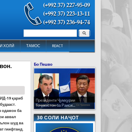
Поиск
Форма поиска
И ХОЛӢ
ТАМОС
REACT
Бо Пешво
вон.
ВИД-19 қариб
Президенти Ҷумҳурии
будааст.
Тоҷикистон ба Раиси...
з одамон ба
ри аввал
30 СОЛИ НАҶОТ
ълон шуд ва
ат гиифтанд.