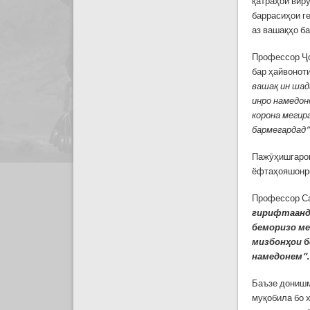
қатраҳои вир
баррасиҳои ге
аз вашақҳо ба
Профессор Ҷо
бар ҳайвоноти
вашақ ин шад
инро намедоне
корона мегира
бармегардад”
Пажӯҳишгарон
ёфтаҳояшонро
Профессор Са
гирифтаанд 
беморизо ме
мизбонҳои б
намедонем”.
Баъзе донишм
муқобила бо 