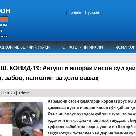
тон
|
Тоҷикӣ
|
Русский
|
АДҲОИ МЕЪЁРИИ ҲУҚУҚӢ
СТРАТЕГИЯИ МИЛЛӢ
ҶОЙИ КОР
. КОВИД-19: Ангушти ишораи инсон сӯи ҳай
 забод, панголин ва ҳоло вашақ
/11/2020 |
admin
Аз замони оғози ҳамагирии коронавирус КО
ҳамеша ангушти ишораи инсон сӯи ҳайвонҳо 
Яъне ин вирус аз кадом ҳайвоне гузашта ва а
одамони дигар, ҳамин тавр паҳн шудааст. Бо
хуффош сабабгори паҳн шудани ин беморӣ э
таҳқиқотҳои густардае ҳам дар ин замина сур