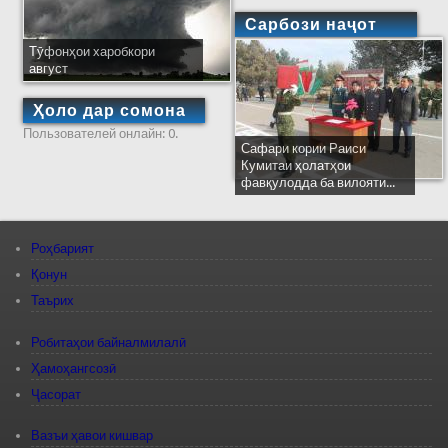
Сарбози наҷот
Тӯфонҳои харобкори
август
Ҳоло дар сомона
Пользователей онлайн: 0.
Сафари кории Раиси
Кумитаи ҳолатҳои
фавқулодда ба вилояти...
Роҳбарият
Қонун
Таърих
Робитаҳои байналмилалӣ
Ҳамоҳангсозӣ
Ҷасорат
Вазъи ҳавои кишвар