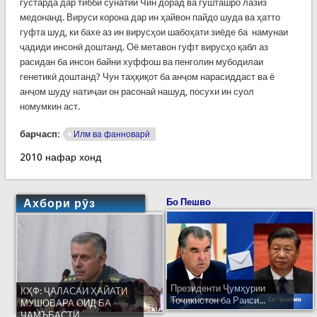
густарда дар тибби сунатии Чин дорад ва гӯшташро лазиз
медонанд. Вируси корона дар ин ҳайвон пайдо шуда ва ҳатто
гуфта шуд, ки бахе аз ин вирусҳои шабоҳати зиёде ба намунаи
ҷадиди инсонӣ доштанд. Оё метавон гуфт вирусҳо қабл аз
расидан ба инсон байни хуффош ва пенголин мубодилаи
генетикӣ доштанд? Чун таҳқиқот ба анҷом нарасиддаст ва ё
анҷом шуду натиҷаи он расонаӣ нашуд, посухи ин суол
номумкин аст.
барчасп:
Илм ва фанноварӣ
2010 нафар хонд
Ахбори рӯз
Бо Пешво
Президенти Ҷумҳурии
КҲФ: ҶАЛАСАИ ҲАЙАТИ
Тоҷикистон ба Раиси...
МУШОВАРА ОИД БА
ҶАМЪБАСТИ