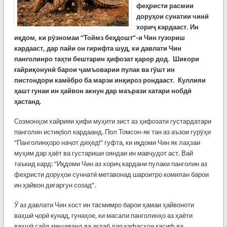
феҳристи расмии
доруҳои сунатии чинӣ
хориҷ кардааст. Ин
иқдом, ки рӯзномаи “Тоймз беҳдошт”-и Чин гузориш
кардааст, дар пайи он гирифта шуд, ки давлати Чин
панголинро таҳти бештарин ҳифозат қарор дод. Шикори
ғайриқонунӣ барои ҷамъоварии пулак ва гӯшт ин
пистондори камёбро ба марзи инқироз рондааст. Куллияи
ҳашт гунаи ин ҳайвон акнун дар маърази хатари нобдӣ
ҳастанд.
Созмонҳои хайрияи ҳифи муҳити зист аз ҳифозати густардатари
панголин истиқбол кардаанд. Пол Томсон-як тан аз аъзои гурӯҳи
“Панголинҳоро наҷот диҳед!” гуфта, ки иқдоми Чин як лаҳзаи
муҳим дар ҳаёт ва густариши ояндаи ин мавҷудот аст. Вай
таъкид кард: “Иқдоми Чин аз хориҷ кардани пулаки панголин аз
феҳристи доруҳои суннатӣ метавонад шароитро комилан барои
ин ҳайвон дигаргун созад”.
Ӯ аз давлати Чин хост ин тасмимро барои ҳамаи ҳайвоноти
ваҳшӣ ҷорӣ кунад, гунаҳое, ки масали панголинҳо аз ҳаёти
ваҳшӣ сайд мешаванд ва ағлаб дар қафасҳои касиф ва