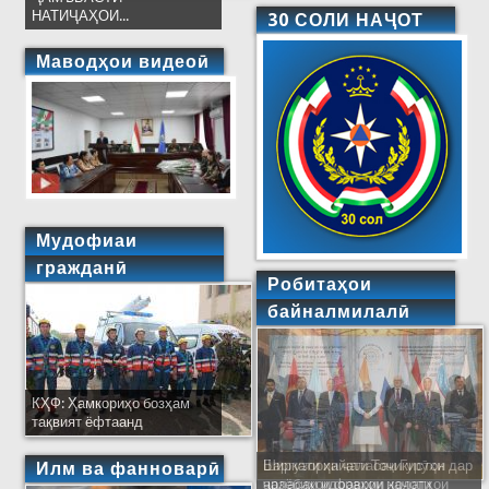
НАТИҶАҲОИ...
30 СОЛИ НАҶОТ
Маводҳои видеоӣ
Мудофиаи
гражданӣ
Робитаҳои
байналмилалӣ
КҲФ: Ҳамкориҳо бозҳам
тақвият ёфтаанд
Ширкати ҳайати Тоҷикистон дар
Илм ва фанноварӣ
ҷаласаи идораҳои наҷоти