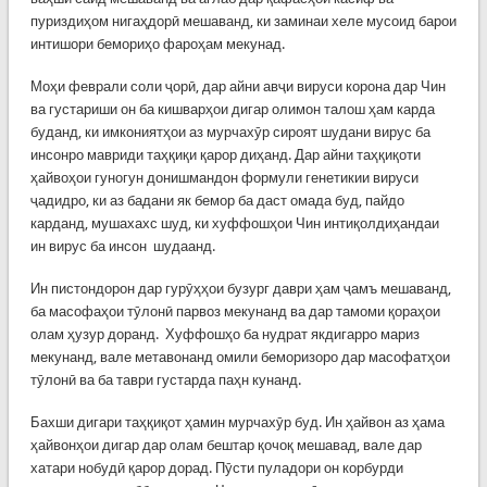
пуриздиҳом нигаҳдорӣ мешаванд, ки заминаи хеле мусоид барои
интишори бемориҳо фароҳам мекунад.
Моҳи феврали соли ҷорӣ, дар айни авҷи вируси корона дар Чин
ва густариши он ба кишварҳои дигар олимон талош ҳам карда
буданд, ки имкониятҳои аз мурчахӯр сироят шудани вирус ба
инсонро мавриди таҳқиқи қарор диҳанд. Дар айни таҳқиқоти
ҳайвоҳои гуногун донишмандон формули генетикии вируси
ҷадидро, ки аз бадани як бемор ба даст омада буд, пайдо
карданд, мушахахс шуд, ки хуффошҳои Чин интиқолдиҳандаи
ин вирус ба инсон шудаанд.
Ин пистондорон дар гурӯҳҳои бузург даври ҳам ҷамъ мешаванд,
ба масофаҳои тӯлонӣ парвоз мекунанд ва дар тамоми қораҳои
олам ҳузур доранд. Хуффошҳо ба нудрат якдигарро мариз
мекунанд, вале метавонанд омили беморизоро дар масофатҳои
тӯлонӣ ва ба таври густарда паҳн кунанд.
Бахши дигари таҳқиқот ҳамин мурчахӯр буд. Ин ҳайвон аз ҳама
ҳайвонҳои дигар дар олам бештар қочоқ мешавад, вале дар
хатари нобудӣ қарор дорад. Пӯсти пуладори он корбурди