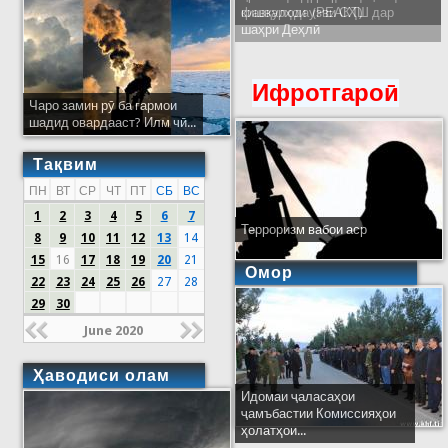
кишварҳои узви СҲШ дар
шаҳри Деҳлӣ
Ифротгароӣ
Чаро замин рӯ ба гармои
шадид овардааст? Илм чӣ...
Тақвим
ПН
ВТ
СР
ЧТ
ПТ
СБ
ВС
1
2
3
4
5
6
7
Терроризм вабои аср
8
9
10
11
12
13
14
15
16
17
18
19
20
21
Омор
22
23
24
25
26
27
28
29
30
June 2020
Ҳаводиси олам
Идомаи ҷаласаҳои
ҷамъбастии Комиссияҳои
ҳолатҳои...