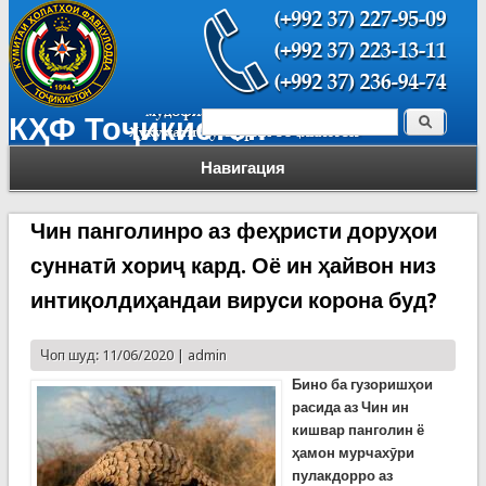
Поиск
КҲФ Тоҷикистон
Форма поиска
Навигация
Чин панголинро аз феҳристи доруҳои
суннатӣ хориҷ кард. Оё ин ҳайвон низ
интиқолдиҳандаи вируси корона буд?
Чоп шуд: 11/06/2020 |
admin
Бино ба гузоришҳои
расида аз Чин ин
кишвар панголин ё
ҳамон мурчахӯри
пулакдорро аз