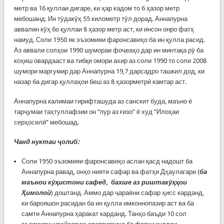
метр ва 16 қуллаи дигаре, ки ҳар кадом то 6 ҳазор метр
мебошанд. Ин тӯдакӯҳ 55 километр тӯл дорад. Аннапурна
аввалин кӯҳ бо қуллаи 8 ҳазор метр аст, ки инсон онро фатҳ
намуд. Соли 1950 як эъзомияи фаронсавиҳо ба ин қулла расид.
Аз аввали солҳои 1990 шумораи фоҷеаҳо дар ин минтақа рӯ ба
коҳиш овардааст ва тибқи омори ахир аз соли 1990 то соли 2008
шумори маргумир дар Аннапурна 19,7 дарсадро ташкил дод, ки
назар ба дигар қуллаҳои беш аз 8 ҳазорметрӣ камтар аст.
Аннапурна калимаи гирифташуда аз санскит буда, маъно ё
тарҷумаи таҳтуллафзии он “пур аз ғизо” ё худ “Илоҳаи
серҳосилӣ” мебошад.
Чанд нуктаи ҷолиб:
Соли 1950 эъзомияи фаронсавиҳо аслан қасд надошт ба
Аннапурна равад, онҳо нияти сафар ва фатҳи Дҳаулагари (
ба
маънои кӯҳистони сафед, бахше аз риштакӯҳҳои
Ҳимолой
) доштанд. Аммо дар ҷараёни сафар ҳисс карданд,
ки барояшон расидан ба ин қулла имконнопазир аст ва ба
самти Аннапурна ҳаракат карданд. Танҳо баъди 10 сол