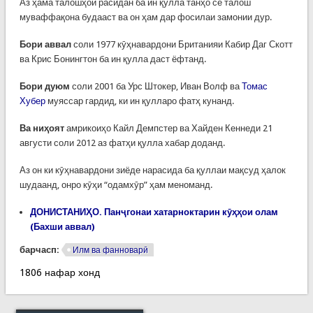
Аз ҳама талошҳои расидан ба ин қулла танҳо се талош
муваффақона будааст ва он ҳам дар фосилаи замонии дур.
Бори аввал
соли 1977 кӯҳнавардони Британияи Кабир Даг Скотт
ва Крис Бонингтон ба ин қулла даст ёфтанд.
Бори дуюм
соли 2001 ба Урс Штокер, Иван Волф ва
Томас
Хубер
муяссар гардид, ки ин қулларо фатҳ кунанд.
Ва ниҳоят
амрикоиҳо Кайл Демпстер ва Хайден Кеннеди 21
августи соли 2012 аз фатҳи қулла хабар доданд.
Аз он ки кӯҳнавардони зиёде нарасида ба қуллаи мақсуд ҳалок
шудаанд, онро кӯҳи “одамхӯр” ҳам меноманд.
ДОНИСТАНИҲО. Панҷгонаи хатарноктарин кӯҳҳои олам
(Бахши аввал)
барчасп:
Илм ва фанноварӣ
1806 нафар хонд