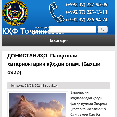
Поиск
КҲФ Тоҷикистон
Форма поиска
Навигация
ДОНИСТАНИҲО. Панҷгонаи
хатарноктарин кӯҳҳои олам. (Бахши
охир)
Чоп шуд: 02/02/2021 |
redaktor
Замоне, ки
кӯҳнавардон қасди
фатҳи қуллаи Эверест
(
непалӣ: Согормото
ба маънои Сар ба