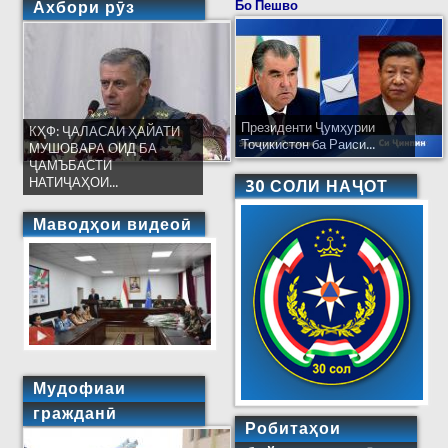
Ахбори рӯз
Бо Пешво
Президенти Ҷумҳурии
КҲФ: ҶАЛАСАИ ҲАЙАТИ
Тоҷикистон ба Раиси...
МУШОВАРА ОИД БА
ҶАМЪБАСТИ
НАТИҶАҲОИ...
30 СОЛИ НАҶОТ
Маводҳои видеоӣ
Мудофиаи
гражданӣ
Робитаҳои