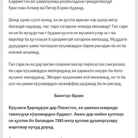
Баррингтон ва ҳамроҳонаш роҳбаладони гринделвалдӣ
Кристиан Алмер ва Питер Борен буданд.
Шояд шумо суол кунед, ки ин қулла ақалан чор ҳазор метр
баландӣ надорад, пас чаро хатарнок номида мешавад? Гап сари
он ки бо вуҷуди паст будани қулла он мушкилгузар аст ва
баробар ба қуллаҳои 8 ҳазорметрӣ хатарнок мебошад. Муддати
дурудароз ҳама талошҳои кӯҳнавардон барои расидан ба он ба
нокомӣ анҷомид.
Гап сари он ки дар қисми охирини масир пиряхҳо ва сангрезаҳо
ба сари кӯҳнавардон мебориданд ва ҳаракати онҳоро ба боло
мушкил мекарданд. Эйгерро ҷаҳаннами яхӣ меноманд, ки то ба
ҳол на ҳамаи кӯҳнавардон муваффақ шудаанд ба он расанд.
Баннт
ҳо
-Бракк
Кӯҳсанги Қароқурум дар Покистон, ки ҳамеша мавриди
таваҷҷуҳи кӯҳнавардон будааст. Аммо дар миёни қуллаҳо
он қуллае бо баландии 7285 метр қуллаи душворгузару
марговар вуҷуд дорад.