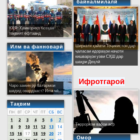
байналмилалӣ
КҲФ: Ҳамкориҳо бозҳам
тақвият ёфтаанд
Ширкати ҳайати Тоҷикистон дар
Илм ва фанноварӣ
ҷаласаи идораҳои наҷоти
кишварҳои узви СҲШ дар
шаҳри Деҳлӣ
Ифротгароӣ
Чаро замин рӯ ба гармои
шадид овардааст? Илм чӣ...
Тақвим
ПН
ВТ
СР
ЧТ
ПТ
СБ
ВС
1
2
3
4
5
6
7
Терроризм вабои аср
8
9
10
11
12
13
14
15
16
17
18
19
20
21
Омор