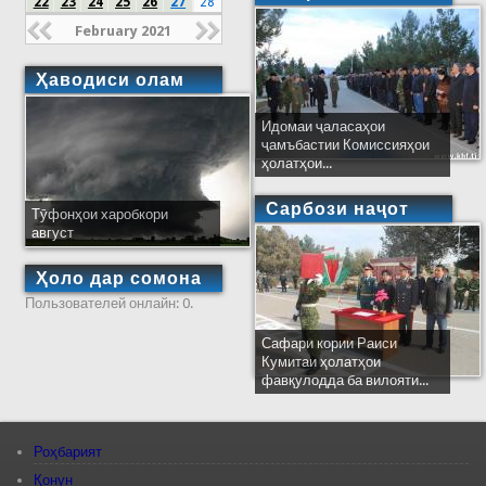
22
23
24
25
26
27
28
February 2021
Ҳаводиси олам
Идомаи ҷаласаҳои
ҷамъбастии Комиссияҳои
ҳолатҳои...
Сарбози наҷот
Тӯфонҳои харобкори
август
Ҳоло дар сомона
Пользователей онлайн: 0.
Сафари кории Раиси
Кумитаи ҳолатҳои
фавқулодда ба вилояти...
Роҳбарият
Қонун