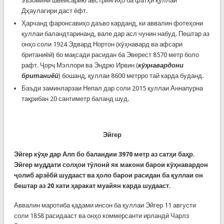
эъзомияи швейсарию австриягиҳо ба фатҳи қуллаи
Дҳаулагири даст ёфт.
Ҳарчанд фаронсавиҳо даъво карданд, ки аввалин фотеҳони
қуллаи баландтаринанд, вале дар асл чунин набуд. Пештар аз
онҳо соли 1924 Эдвард Нортон (кӯҳнавард ва афсари
британиёӣ) бо мақсади расидан ба Эверест 8570 метр боло
рафт. Ҷорҷ Мэллори ва Эндрю Ирвин (
кӯҳнавардони
британиёӣ
) бошанд, қуллаи 8600 метрро тай карда буданд.
Баъди заминларзаи Непал дар соли 2015 қуллаи Аннапурна
тақрибан 20 сантиметр баланд шуд.
Эйгер
Эйгер кӯҳе дар Алп бо баландии
3970
метр аз сатҳи баҳр.
Эйгер муддати солҳои тӯлонӣ як макони барои кӯҳнавардон
ҷолиб арзёбӣ шудааст ва ҳоло барои расидан ба қуллаи он
бештар аз 20 хати ҳаракат муайян карда шудааст.
Аввалин маротиба қадами инсон ба қуллаи Эйгер 11 августи
соли 1858 расидааст ва онҳо коммерсанти ирландӣ Чарлз