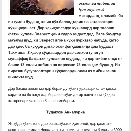
осмон ва тибетии
Ҷомолунгма)
мекарданд, оламиён ба
ин гумон буданд, ки ин кӯҳ баландтарин ва хатарзотарин
кӯҳи ҷаҳон аст. Дар ҳақиқат садҳо қӯҳнавард дар талоши
фатҳи қуллаи Эверест ҷони худро аз даст дод. Вале баъдтар
маълум шуд, ки Эверест ягона кӯҳи пурхатар набуда, ҳатто
дар қиёс ба кӯҳҳои дигар осонфатҳшаванда ҳам будааст.
Тахминан 3 ҳазор кӯҳнавардон дар солҳои гуногун
муваффақ ба фатҳи қуллаи он шуданд, ки дар миёни онҳо як
бачаи 13-солаи нобино ва пиразани 73-сола ҳам буданд. Ин
пиразан бузургсолтарин кӯҳнаварди олам аз миёни занон
шинохта шуд.
Дар бахши аввал мо дар бораи ду кӯҳи пурхатари олам қисса
кардем ва бо нақл дар бораи се кӯҳи дигар панҷгонаи кӯҳҳои
хатаровари ҷаҳонро ба поён мебарем.
Тӯдакӯҳи
Аннапурна
Як тӯда кӯҳистоне дар риштакӯҳҳои Ҳимолой, дар қисмати
марказии шимоли Непал аст, ки шомили як қуллаи баланди 8000