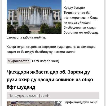
Хурду бузурги
Тоҷикистонро ба
ифтихори ҷашни Сада,
ки яке аз ойинҳои
бисёр деринаи халқи
бостонии мо мебошад,
самимона табрик мегӯям.
Халқи тоҷик таърих ва фарҳанги куҳан дошта, аз замонҳои
қадим то ба имрӯз ба ойину суннатҳои миллӣ
Муфассалтар
о Паёми шодбошии Президенти Ҷумҳурии
1579 нафар хонд
Тоҷикистон, Пешвои миллат муҳтарам Эмомалӣ
Раҳмон ба муносибати ҷашни Сада
Ҷасадҳои якбаста дар об. Зарфи ду
рӯзи охир ду ҷасади сокинон аз обҳо
ёфт шуданд
Чоп шуд: 01/02/2021 |
admin
Зарфи чанд рӯзи охир