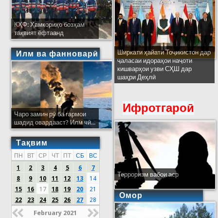
КҲФ: Ҳамкориҳо бозҳам
тақвият ёфтаанд
Ширкати ҳайати Тоҷикистон дар
Илм ва фанноварӣ
ҷаласаи идораҳои наҷоти
кишварҳои узви СҲШ дар
шаҳри Деҳлӣ
Ифротгароӣ
Чаро замин рӯ ба гармои
шадид овардааст? Илм чӣ...
Тақвим
ПН
ВТ
СР
ЧТ
ПТ
СБ
ВС
1
2
3
4
5
6
7
Терроризм вабои аср
8
9
10
11
12
13
14
15
16
17
18
19
20
21
Омор
22
23
24
25
26
27
28
February 2021