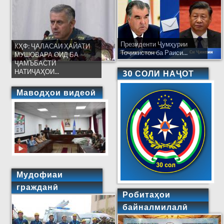
Президенти Ҷумҳурии
КҲФ: ҶАЛАСАИ ҲАЙАТИ
Тоҷикистон ба Раиси...
МУШОВАРА ОИД БА
ҶАМЪБАСТИ
НАТИҶАҲОИ...
30 СОЛИ НАҶОТ
Маводҳои видеоӣ
Мудофиаи
гражданӣ
Робитаҳои
байналмилалӣ