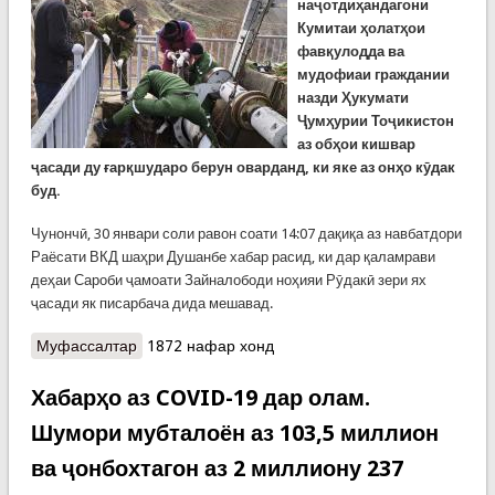
наҷотдиҳандагони
Кумитаи ҳолатҳои
фавқулодда ва
мудофиаи граждании
назди Ҳукумати
Ҷумҳурии Тоҷикистон
аз обҳои кишвар
ҷасади ду ғарқшударо берун оварданд, ки яке аз онҳо кӯдак
буд.
Чунончӣ, 30 январи соли равон соати 14:07 дақиқа аз навбатдори
Раёсати ВКД шаҳри Душанбе хабар расид, ки дар қаламрави
деҳаи Сароби ҷамоати Зайналободи ноҳияи Рӯдакӣ зери ях
ҷасади як писарбача дида мешавад.
Муфассалтар
о Ҷасадҳои якбаста дар об. Зарфи ду рӯзи охир
1872 нафар хонд
ду ҷасади сокинон аз обҳо ёфт шуданд
Хабарҳо аз COVID-19 дар олам.
Шумори мубталоён аз 103,5 миллион
ва ҷонбохтагон аз 2 миллиону 237