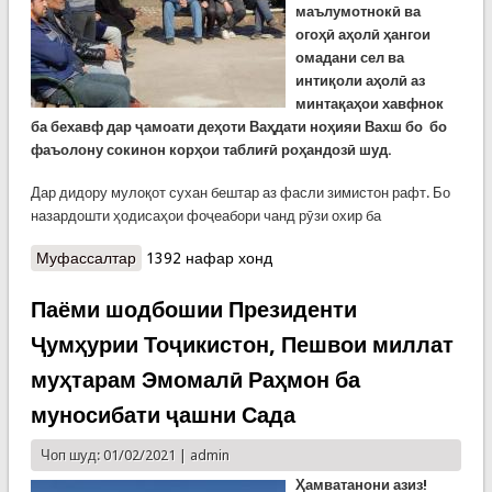
маълумотнокӣ ва
огоҳӣ аҳолӣ ҳангои
омадани сел ва
интиқоли аҳолӣ аз
минтақаҳои хавфнок
ба бехавф дар ҷамоати деҳоти Ваҳдати ноҳияи Вахш бо бо
фаъолону сокинон корҳои таблиғӣ роҳандозӣ шуд.
Дар дидору мулоқот сухан бештар аз фасли зимистон рафт. Бо
назардошти ҳодисаҳои фоҷеабори чанд рӯзи охир ба
Муфассалтар
о Дидору гуфтугӯ бо сокинони ноҳияи Вахш дар
1392 нафар хонд
бораи пешгирӣ аз офатҳо
Паёми шодбошии Президенти
Ҷумҳурии Тоҷикистон, Пешвои миллат
муҳтарам Эмомалӣ Раҳмон ба
муносибати ҷашни Сада
Чоп шуд: 01/02/2021 |
admin
Ҳамватанони азиз!