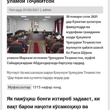
уламои Тоҷикитсон
Чоп шуд: 01/02/2021 |
admin
30 январи соли 2021
дар Кумитаи ҳолатҳои
фавқулодда ва
мудофиаи граждании
назди Ҳукумати
Ҷумҳурии Тоҷикистон
мулоқоти ҳайати шахсӣ
бо Раиси Шӯрои
уламои Маркази исломии Ҷумҳурии Тоҷикистон, муфтӣ
Са
й
идмукаррам Абдукодирзода баргузор гардид.
Мулоқот ба масъалаҳои шарҳи Қонунҳои Ҷумҳурии Тоҷикистон
"Дар бораи масъулияти падару модар дар
Муфассалтар
о Мулоқоти ҳайати шахсии Кумитаи ҳолатҳои
1315 нафар хонд
фавқулодда бо Раиси Шӯрои уламои Тоҷикитсон
Як пажӯҳиш бонги изтироб задааст, ки
вақт барои наҷоти кӯсамоҳиҳо ва