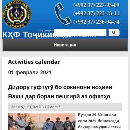
Поиск
КҲФ Тоҷикистон
Форма поиска
Навигация
Activities calendar
01 феврали 2021
Дидору гуфтугӯ бо сокинони ноҳияи
Вахш дар бораи пешгирӣ аз офатҳо
Чоп шуд: 01/02/2021 |
admin
Рузҳои 29-30 январи
соли 2021 бо мақсади
беҳтар намудани сатҳи