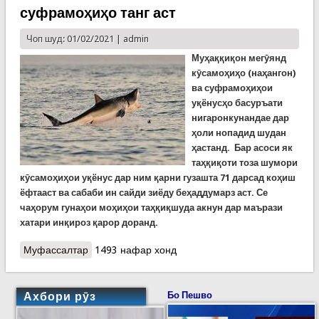
суфрамоҳиҳо танг аст
Чоп шуд: 01/02/2021 |
admin
Муҳаққиқон мегӯянд
кӯсамоҳиҳо (наҳангон)
ва суфрамоҳиҳои
уқёнусҳо басуръати
нигаронкунандае дар
ҳоли нопадид шудан
ҳастанд. Бар асоси як
таҳқиқоти тоза шумори
кӯсамоҳиҳои уқёнус дар ним қарни гузашта 71 дарсад коҳиш
ёфтааст ва сабаби ин сайди зиёду беҳаддумарз аст. Се
чаҳорум гунаҳои моҳиҳои таҳқиқшуда акнун дар маърази
хатари инқироз қарор доранд.
Муфассалтар
о Як пажӯҳиш бонги изтироб задааст, ки вақт
1493 нафар хонд
барои наҷоти кӯсамоҳиҳо ва суфрамоҳиҳо танг
аст
Ахбори рӯз
Бо Пешво