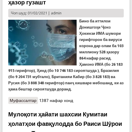
ҳазор гузашт
Чоп шуд: 01/02/2021 |
admin
Бино ба иттилои
Донишгоҳи Ҷонз
Ҳокинзи ИМА шумори
гирифторон ба вируси
корона дар олам ба 103
миллиону 528 ҳазору
864 нафар расид.
Ҳамоно ИМА (бо 26 183
915 гирифтор), Ҳинд (бо 10 746 183 сироятшуда ), Бразилия
(бо 9 204 731 мубтало), Британияи Кабир (бо 3 828 183) ва
Русия (бо 3 808 348 гирифтор) панҷ кишваре мебошанд, ки аз
ҳама бештар сироятшуда доранд.
Муфассалтар
о Хабарҳо аз COVID-19 дар олам. Шумори
1387 нафар хонд
мубталоён аз 103,5 миллион ва ҷонбохтагон аз
2 миллиону 237 ҳазор гузашт
Мулоқоти ҳайати шахсии Кумитаи
ҳолатҳои фавқулодда бо Раиси Шӯрои