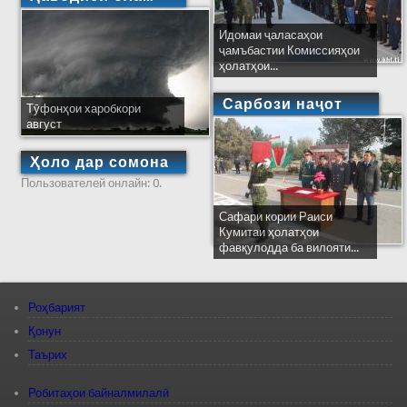
Идомаи ҷаласаҳои
ҷамъбастии Комиссияҳои
ҳолатҳои...
Сарбози наҷот
Тӯфонҳои харобкори
август
Ҳоло дар сомона
Пользователей онлайн: 0.
Сафари кории Раиси
Кумитаи ҳолатҳои
фавқулодда ба вилояти...
Роҳбарият
Қонун
Таърих
Робитаҳои байналмилалӣ