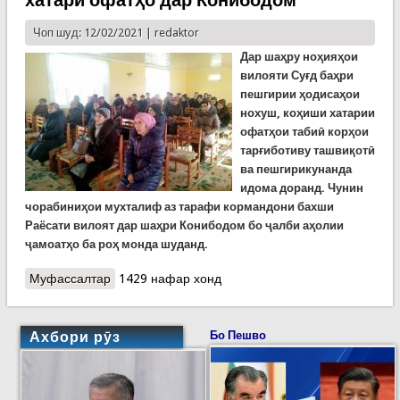
хатари офатҳо дар Конибодом
Чоп шуд: 12/02/2021 |
redaktor
Дар шаҳру ноҳияҳои
вилояти Суғд баҳри
пешгирии ҳодисаҳои
нохуш, коҳиши хатарии
офатҳои табиӣ корҳои
тарғиботиву ташвиқотӣ
ва пешгирикунанда
идома доранд.
Чунин
чорабиниҳои мухталиф аз тарафи кормандони бахши
Раёсати вилоят дар шаҳри Конибодом бо ҷалби аҳолии
ҷамоатҳо ба роҳ монда шуданд.
Муфассалтар
о Роҳандозии корҳои таблиғотии коҳиши хатари
1429 нафар хонд
офатҳо дар Конибодом
Ахбори рӯз
Бо Пешво