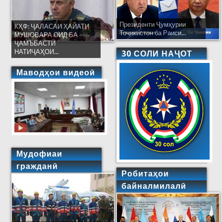
Президенти Ҷумҳурии
КҲФ: ҶАЛАСАИ ҲАЙАТИ
Тоҷикистон ба Раиси...
МУШОВАРА ОИД БА
ҶАМЪБАСТИ
НАТИҶАҲОИ...
30 СОЛИ НАҶОТ
Маводҳои видеоӣ
Мудофиаи
гражданӣ
Робитаҳои
байналмилалӣ