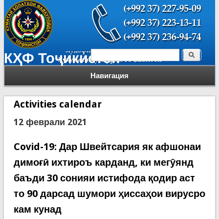
Поиск
КҲФ Тоҷикистон
Форма поиска
Навигация
Activities calendar
12 феврали 2021
Covid-19: Дар Швейтсария як афшонаи
димоғӣ ихтироъ карданд, ки мегӯянд
баъди 30 сонияи истифода қодир аст
то 90 дарсад шумори ҳиссаҳои вирусро
кам кунад