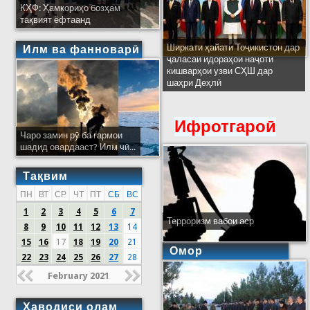
КҲФ: Ҳамкориҳо бозҳам
тақвият ёфтаанд
Ширкати ҳайати Тоҷикистон дар
Илм ва фанноварӣ
ҷаласаи идораҳои наҷоти
кишварҳои узви СҲШ дар
шаҳри Деҳлӣ
Ифротгароӣ
Чаро замин рӯ ба гармои
шадид овардааст? Илм чӣ...
Тақвим
ПН
ВТ
СР
ЧТ
ПТ
СБ
ВС
1
2
3
4
5
6
7
Терроризм вабои аср
8
9
10
11
12
13
14
15
16
17
18
19
20
21
Омор
22
23
24
25
26
27
28
February 2021
Ҳаводиси олам