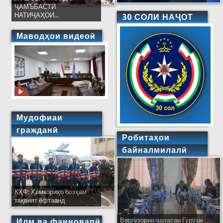
ҶАМЪБАСТИ
НАТИҶАҲОИ...
30 СОЛИ НАҶОТ
Маводҳои видеоӣ
Мудофиаи
гражданӣ
Робитаҳои
байналмилалӣ
КҲФ: Ҳамкориҳо бозҳам
тақвият ёфтаанд
Баргузории ҷаласаи Гурӯҳи
Ширкати ҳайати Тоҷикистон дар
Илм ва фанноварӣ