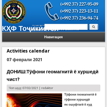
Поиск
КҲФ Тоҷикистон
Форма поиска
Навигация
Activities calendar
07 феврали 2021
ДОНИШ:Тӯфони геомагнитӣ ё хуршедӣ
чист?
Чоп шуд: 07/02/2021 |
redaktor
Тӯфони геомагнитӣ ё
тӯфони хуршедӣ
як
ошуфтагӣ ё худ