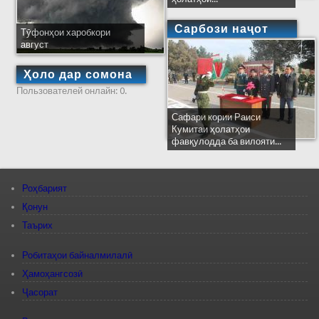
Сарбози наҷот
Тӯфонҳои харобкори
август
Ҳоло дар сомона
Пользователей онлайн: 0.
Сафари кории Раиси
Кумитаи ҳолатҳои
фавқулодда ба вилояти...
Роҳбарият
Қонун
Таърих
Робитаҳои байналмилалӣ
Ҳамоҳангсозӣ
Ҷасорат