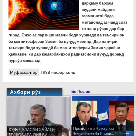
дарҳаму барҳам
шудани майдони
геомагнитӣ буда,
метавонад аз чанд соат
то чанд рӯзро дар бар
гирад. Онҳо аз ларзиши мавҷи боди хуршедӣ ва таъсири он
ба магнитосфераи Замин ба вуҷуд меоянд. Дар натиҷаи
таъсири боди хуршедӣ ба магнитосфераи Замин ҷараёни
ҳалқавие, ки дар камарбандҳои радиатсионӣ вуҷуд доранд
пурзӯр мешавад.
Муфассалтар
о ДОНИШ:Тӯфони геомагнитӣ ё хуршедӣ чист?
1998 нафар хонд
Ахбори рӯз
Бо Пешво
Президенти Ҷумҳурии
КҲФ: ҶАЛАСАИ ҲАЙАТИ
Тоҷикистон ба Раиси...
МУШОВАРА ОИД БА