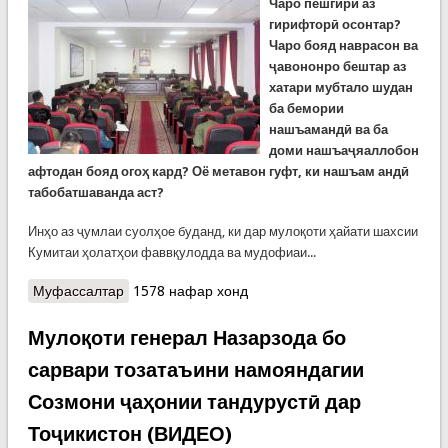
Чаро пешгирӣ аз
гирифторӣ осонтар?
Чаро бояд наврасон ва
ҷавононро бештар аз
хатари мубтало шудан
ба бемории
нашъамандӣ ва ба
доми нашъаҷяаллобон
афтодан бояд огоҳ кард? Оё метавон гуфт, ки нашъам андӣ
табобатшаванда аст?
Инҳо аз ҷумлаи суолҳое буданд, ки дар мулоқоти ҳайати шахсии
Кумитаи ҳолатҳои фаввқулодда ва мудофиаи...
Муфассалтар
о Суҳбатҳо атрофи пешгирӣ аз нашъамандӣ.
1578 нафар хонд
Мулоқоти ҳайати шахсӣ бо намояндаи Агентии
назорати маводи нашъаовар
Мулоқоти генерал Назарзода бо
сарвари тозатаъини намояндагии
Созмони ҷаҳонии тандурустӣ дар
Тоҷикистон (ВИДЕО)