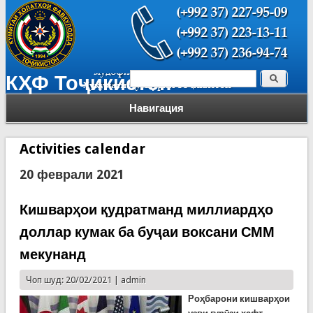
Поиск
КҲФ Тоҷикистон
Форма поиска
Навигация
Activities calendar
20 феврали 2021
Кишварҳои қудратманд миллиардҳо
доллар кумак ба буҷаи воксани СММ
мекунанд
Чоп шуд: 20/02/2021 |
admin
Роҳбарони кишварҳои