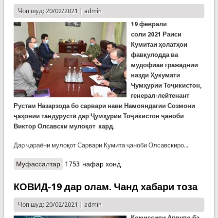
Чоп шуд: 20/02/2021 |
admin
19 феврал
и
соли
2021
Раиси
Кумитаи ҳолатҳои
фавқулодда ва
мудофиаи гражаднии
назди Ҳукумати
Ҷумҳурии Тоҷикистон,
генерал-лейтенант
Рустам Назарзода бо сарвари нави Намояндагии Созмони
ҷаҳонии тандурустӣ дар Ҷумҳурии Тоҷикистон ҷаноби
Виктор Олсавски мулоқот кард.
Дар ҷараёни мулоқот Сарвари Кумита ҷаноби Олсавскиро...
Муфассалтар
о Мулоқоти генерал Назарзода бо сарвари
1753 нафар хонд
тозатаъини намояндагии Созмони ҷаҳонии
тандурустӣ дар Тоҷикистон (ВИДЕО)
КОВИД-19 дар олам. Чанд хабари тоза
Чоп шуд: 20/02/2021 |
admin
Комиссияи Аврупо ба