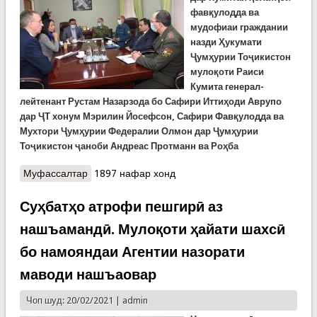
фав
қ
улодда ва
мудофиаи граждании
назди
Ҳ
укумати
Ҷ
ум
ҳ
урии То
ҷ
икистон
мулоқоти Раиси
Кумита генерал-
лейтенант Рустам Назарзода бо Сафири Иттиҳоди Аврупо
дар ҶТ хонум Мэрилин Йосефсон, Сафири Фавқулодда ва
Мухтори Ҷумҳурии Федералии Олмон дар Ҷумҳурии
Тоҷикистон ҷаноби Андреас Протманн ва Роҳба
Муфассалтар
о Баррасии идомаи сохтмони Маркази миллии
1897 нафар хонд
омӯзишӣ бо дипломатҳои хориҷӣ
Суҳбатҳо атрофи пешгирӣ аз
нашъамандӣ. Мулоқоти ҳайати шахсӣ
бо намояндаи Агентии назорати
маводи нашъаовар
Чоп шуд: 20/02/2021 |
admin