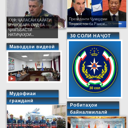
Президенти Ҷумҳурии
КҲФ: ҶАЛАСАИ ҲАЙАТИ
Тоҷикистон ба Раиси...
МУШОВАРА ОИД БА
ҶАМЪБАСТИ
НАТИҶАҲОИ...
30 СОЛИ НАҶОТ
Маводҳои видеоӣ
Мудофиаи
гражданӣ
Робитаҳои
байналмилалӣ