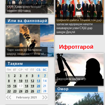
КҲФ: Ҳамкориҳо бозҳам
тақвият ёфтаанд
Ширкати ҳайати Тоҷикистон дар
Илм ва фанноварӣ
ҷаласаи идораҳои наҷоти
кишварҳои узви СҲШ дар
шаҳри Деҳлӣ
Ифротгароӣ
Чаро замин рӯ ба гармои
шадид овардааст? Илм чӣ...
Тақвим
ПН
ВТ
СР
ЧТ
ПТ
СБ
ВС
1
2
3
4
5
6
7
Терроризм вабои аср
8
9
10
11
12
13
14
15
16
17
18
19
20
21
Омор
22
23
24
25
26
27
28
February 2021