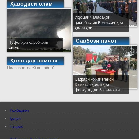
Ҳаводиси олам
Идомаи ҷаласаҳои
ҷамъбастии Комиссияҳои
ҳолатҳои...
Сарбози наҷот
Тӯфонҳои харобкори
август
Ҳоло дар сомона
Пользователей онлайн: 0.
Сафари кории Раиси
Кумитаи ҳолатҳои
фавқулодда ба вилояти...
Роҳбарият
Қонун
Таърих