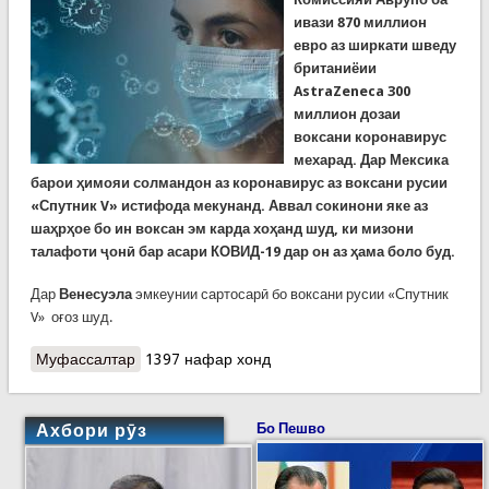
ивази 870 миллион
евро аз ширкати шведу
британиёии
AstraZeneca
300
миллион дозаи
воксани коронавирус
мехарад.
Дар Мексика
барои ҳимояи солмандон аз коронавирус аз воксани русии
«Спутник V» истифода мекунанд. Аввал сокинони яке аз
шаҳрҳое бо ин воксан эм карда хоҳанд шуд, ки мизони
талафоти ҷонӣ бар асари КОВИД-19 дар он аз ҳама боло буд.
Дар
Венесуэла
эмкеунии сартосарӣ бо воксани русии «Спутник
V» оғоз шуд.
Муфассалтар
о КОВИД-19 дар олам. Чанд хабари тоза
1397 нафар хонд
Ахбори рӯз
Бо Пешво