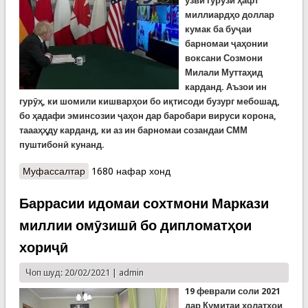
узви гурӯзи ҳафт
миллиардҳо доллар
кумак ба буҷаи
барномаи ҷаҳонии
воксани Созмони
Милали Муттаҳид
карданд. Аъзои ин
гурӯҳ, ки шомили кишварҳои бо иқтисоди бузург мебошад,
бо ҳадафи эминсозии ҷаҳон дар баробари вируси корона,
таааҳҳду карданд, ки аз ин барномаи созандаи СММ
пуштибонӣ кунанд.
Муфассалтар
о Кишварҳои қудратманд миллиардҳо доллар
1680 нафар хонд
кумак ба буҷаи воксани СММ мекунанд
Баррасии идомаи сохтмони Маркази
миллии омӯзишӣ бо дипломатҳои
хориҷӣ
Чоп шуд: 20/02/2021 |
admin
19 феврали соли 2021
дар Кумитаи
ҳ
олат
ҳ
ои