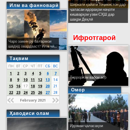
Ширкати ҳайати Тоҷикистон дар
Илм ва фанноварӣ
ҷаласаи идораҳои наҷоти
кишварҳои узви СҲШ дар
шаҳри Деҳлӣ
Ифротгароӣ
Чаро замин рӯ ба гармои
шадид овардааст? Илм чӣ...
Тақвим
ПН
ВТ
СР
ЧТ
ПТ
СБ
ВС
1
2
3
4
5
6
7
Терроризм вабои аср
8
9
10
11
12
13
14
15
16
17
18
19
20
21
Омор
22
23
24
25
26
27
28
February 2021
Ҳаводиси олам
Идомаи ҷаласаҳои