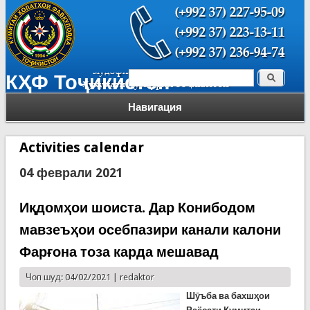
Поиск
КҲФ Тоҷикистон
Форма поиска
Навигация
Activities calendar
04 феврали 2021
Иқдомҳои шоиста. Дар Конибодом
мавзеъҳои осебпазири канали калони
Фарғона тоза карда мешавад
Чоп шуд: 04/02/2021 |
redaktor
Шӯъба ва бахшҳои