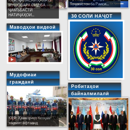
КҲФ: ҶАЛАСАИ ҲАЙАТИ
Тоҷикистон ба Раиси...
МУШОВАРА ОИД БА
ҶАМЪБАСТИ
НАТИҶАҲОИ...
30 СОЛИ НАҶОТ
Маводҳои видеоӣ
Мудофиаи
гражданӣ
Робитаҳои
байналмилалӣ
КҲФ: Ҳамкориҳо бозҳам
тақвият ёфтаанд