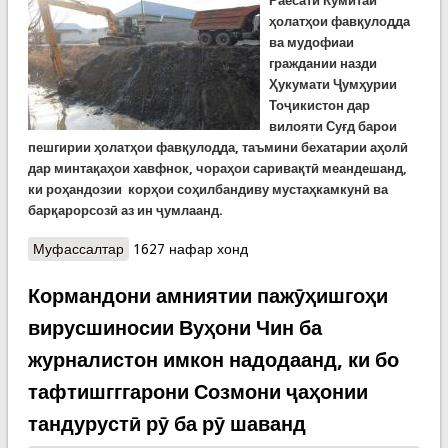
Раёсати Кумитаи
ҳолатҳои фавқулодда
ва мудофиаи
граждании назди
Ҳукумати Ҷумҳурии
Тоҷикистон дар
вилояти Суғд барои
пешгирии ҳолатҳои фавқулодда, таъмини бехатарии аҳолӣ
дар минтақаҳои хавфнок, чораҳои саривақтӣ меандешанд,
ки роҳандозии корҳои соҳилбандиву мустаҳкамкунӣ ва
барқарорсозӣ аз ин ҷумлаанд.
Муфассалтар
о Иқдомҳои шоиста. Дар Конибодом мавзеъҳои
1627 нафар хонд
осебпазири канали калони Фарғона тоза карда
мешавад
Кормандони амниятии пажӯҳишгоҳи
вирусшиносии Вуҳони Чин ба
журналистон имкон надодаанд, ки бо
тафтишгггарони Созмони ҷаҳонии
тандурустӣ рӯ ба рӯ шаванд