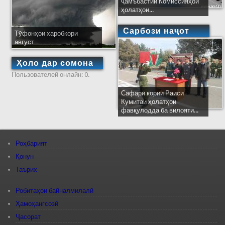
ҷамъбастии Комиссияҳои
ҳолатҳои...
Сарбози наҷот
Тӯфонҳои харобкори
август
Ҳоло дар сомона
Пользователей онлайн: 0.
Сафари кории Раиси
Кумитаи ҳолатҳои
фавқулодда ба вилояти...
Роҳбарият
Қонун
Таърих
Робитаҳои байналмилалӣ
Ҳамоҳангсозӣ
Ҷасорат