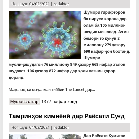
Чоп шуд: 04/02/2021 |
redaktor
Шумори гирифторон
ба вируси корона дар
олам ба 105 миллион
наздик мешавад. Аз ин
беморӣ то кунун 2
миллиону 279 ҳазору
690 нафар ҷон бохтанд.
Шумори
муолиҷашудагон 76 миллиону 849 ҳазору 668 нафар эълон
шудааст. 106 ҳазору 872 нафар дар ҳоли вазнин қарор
доранд.
Мақолае, ки маҷаллаи тиббии The Lancet дар...
Муфассалтар
о Кормандони амниятии пажӯҳишгоҳи
1377 нафар хонд
вирусшиносии Вуҳони Чин ба журналистон
имкон надодаанд, ки бо тафтишгггарони
Тамринҳои кимиёвӣ дар Раёсати Суғд
Созмони ҷаҳонии тандурустӣ рӯ ба рӯ шаванд
Чоп шуд: 04/02/2021 |
redaktor
Дар Раёсати Кумитаи