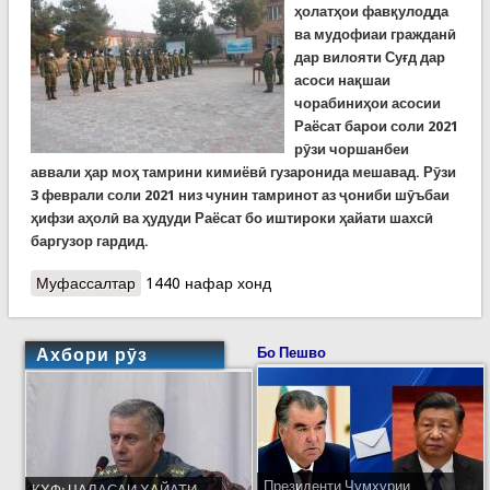
ҳолатҳои фавқулодда
ва мудофиаи гражданӣ
дар вилояти Суғд дар
асоси нақшаи
чорабиниҳои асосии
Раёсат барои соли 2021
рӯзи чоршанбеи
аввали ҳар моҳ тамрини кимиёвӣ гузаронида мешавад. Рӯзи
3 феврали соли 2021 низ чунин тамринот аз ҷониби шӯъбаи
ҳифзи аҳолӣ ва ҳудуди Раёсат бо иштироки ҳайати шахсӣ
баргузор гардид.
Муфассалтар
о Тамринҳои кимиёвӣ дар Раёсати Суғд
1440 нафар хонд
Ахбори рӯз
Бо Пешво
Президенти Ҷумҳурии