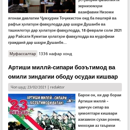
зернизомҳои
вазифавии
Низоми
ягонаи давлатии Ҷумҳурии Тоҷикистон оид ба пешгирӣ ва
рафъи ҳолатҳои фавқулодда дар шаҳри Душанбе ва
ташкилотҳо дар ҳолатҳои фавқулодда, 18 феврали соли 2021
дар Раёсати Кумитаи ҳолатҳои фавқулодда ва мудофиаи
гражданӣ дар шаҳри Душанбе...
Муфассалтар
о Тамринҳои ситодии мудофиаи гражданӣ дар
1336 нафар хонд
шаҳри Душанбе
Артиши миллӣ-сипари боэътимод ва
омили зиндагии ободу осудаи кишвар
Чоп шуд: 23/02/2021 |
redaktor
Барои он, ки дар бораи
Артиши миллӣ –
ҳамчун сипар ва
ҳимоятгари кишвари
азизамон сухан ронем,
мехоҳам аз таърихи