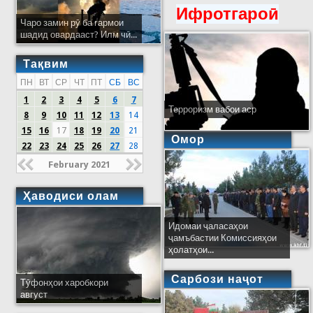
Ифротгароӣ
Чаро замин рӯ ба гармои
шадид овардааст? Илм чӣ...
Тақвим
ПН
ВТ
СР
ЧТ
ПТ
СБ
ВС
1
2
3
4
5
6
7
Терроризм вабои аср
8
9
10
11
12
13
14
15
16
17
18
19
20
21
Омор
22
23
24
25
26
27
28
February 2021
Ҳаводиси олам
Идомаи ҷаласаҳои
ҷамъбастии Комиссияҳои
ҳолатҳои...
Сарбози наҷот
Тӯфонҳои харобкори
август