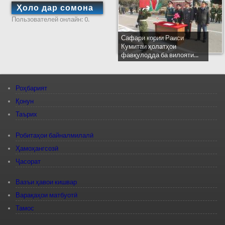
Ҳоло дар сомона
Пользователей онлайн: 0.
Сафари кории Раиси
Кумитаи ҳолатҳои
фавқулодда ба вилояти...
Роҳбарият
Қонун
Таърих
Робитаҳои байналмилалӣ
Ҳамоҳангсозӣ
Ҷасорат
Вазъи ҳавои кишвар
Варақаҳои матбуотӣ
Тамос