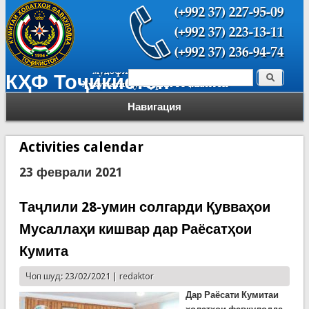
Поиск
КҲФ Тоҷикистон
Форма поиска
Навигация
Activities calendar
23 феврали 2021
Таҷлили 28-умин солгарди Қувваҳои
Мусаллаҳи кишвар дар Раёсатҳои
Кумита
Чоп шуд: 23/02/2021 |
redaktor
Дар Раёсати Кумитаи