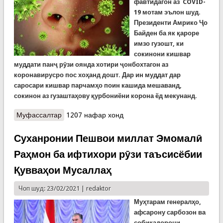
фавтидагон аз
COVID-
19 мотам эълон шуд.
Президенти Амрико
Ҷо
Байден ба як қароре
имзо гузошт, ки
сокинони кишвар
муддати панҷ рӯзи оянда хотири ҷонбохтагон аз
коронавирусро пос хоҳанд дошт. Дар ин муддат дар
саросари кишвар парчамҳо поин кашида мешаванд,
сокинон аз гузаштаҳову қурбониёни корона ёд мекунанд.
Муфассалтар
о COVID-19: Амико панҷ рӯз қурбониёни
1207 нафар хонд
коронавирусро ёд мекунад
Суханронии Пешвои миллат Эмомалӣ
Раҳмон ба ифтихори рӯзи таъсисёбии
Қувваҳои Мусаллаҳ
Чоп шуд: 23/02/2021 |
redaktor
Муҳтарам генералҳо,
афсарону сарбозон ва
собиқадорони