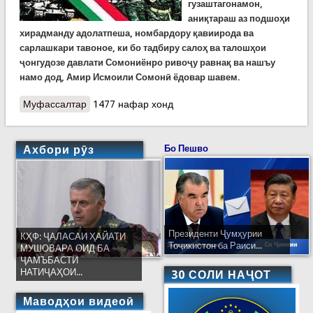
гузаштагонамон,
аниқтараш аз подшоҳи
хирадманду адолатпеша, номбардору қавиирода ва
сарлашкари тавоное, ки бо тадбиру салоҳ ва талошҳои
ҷонгудозе давлати Сомониёнро ривоҷу равнақ ва нашъу
намо дод, Амир Исмоили Сомонӣ ёдовар шавем.
Муфассалтар
о Артиши миллӣ-сипари боэътимод ва омили
1477 нафар хонд
зиндагии ободу осудаи кишвар
Ахбори рӯз
Бо Пешво
Президенти Ҷумҳурии
КҲФ: ҶАЛАСАИ ҲАЙАТИ
Тоҷикистон ба Раиси...
МУШОВАРА ОИД БА
ҶАМЪБАСТИ
НАТИҶАҲОИ...
30 СОЛИ НАҶОТ
Маводҳои видеоӣ