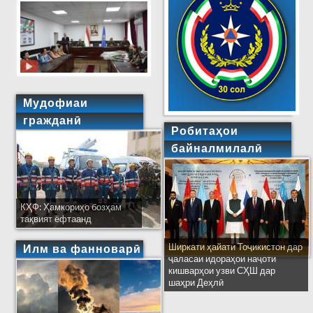
Мудофиаи
гражданӣ
Робитаҳои
байналмилалӣ
КҲФ: Ҳамкориҳо бозҳам
тақвият ёфтаанд
Ширкати ҳайати Тоҷикистон дар
Илм ва фанноварӣ
ҷаласаи идораҳои наҷоти
кишварҳои узви СҲШ дар
шаҳри Деҳлӣ