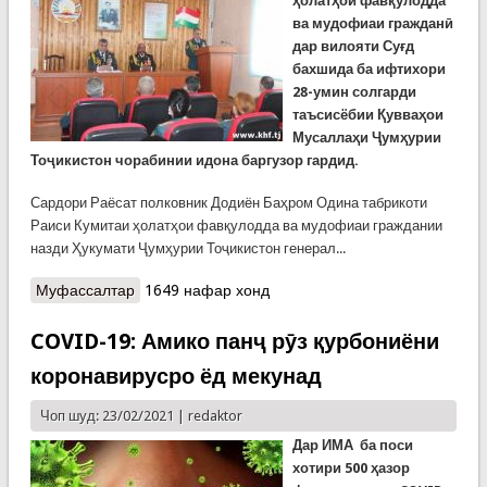
ҳолатҳои фавқулодда
ва мудофиаи гражданӣ
дар вилояти Суғд
бахшида ба ифтихори
28-умин солгарди
таъсисёбии Қувваҳои
Мусаллаҳи Ҷумҳурии
Тоҷикистон чорабинии идона баргузор гардид.
Сардори Раёсат полковник Додиён Баҳром Одина табрикоти
Раиси Кумитаи ҳолатҳои фавқулодда ва мудофиаи граждании
назди Ҳукумати Ҷумҳурии Тоҷикистон генерал...
Муфассалтар
о Таҷлили 28-умин солгарди Қувваҳои
1649 нафар хонд
Мусаллаҳи кишвар дар Раёсатҳои Кумита
COVID-19: Амико панҷ рӯз қурбониёни
коронавирусро ёд мекунад
Чоп шуд: 23/02/2021 |
redaktor
Дар ИМА
ба поси
хотири 500 ҳазор