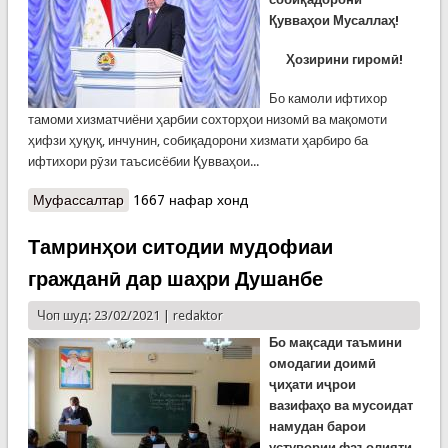
Қувваҳои Мусаллаҳ!
Ҳозирини гиромӣ!
Бо камоли ифтихор
тамоми хизматчиёни ҳарбии сохторҳои низомӣ ва мақомоти
ҳифзи ҳуқуқ, инчунин, собиқадорони хизмати ҳарбиро ба
ифтихори рӯзи таъсисёбии Қувваҳои...
Муфассалтар
о Суханронии Пешвои миллат Эмомалӣ Раҳмон
1667 нафар хонд
ба ифтихори рӯзи таъсисёбии Қувваҳои
Мусаллаҳ
Тамринҳои ситодии мудофиаи
гражданӣ дар шаҳри Душанбе
Чоп шуд: 23/02/2021 |
redaktor
Бо мақсади таъмини
омодагии доимӣ
ҷиҳати иҷрои
вазифаҳо ва мусоидат
намудан барои
устувории фаъолияти