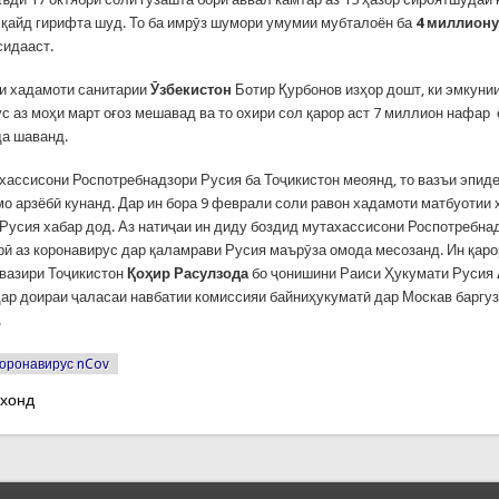
 қайд гирифта шуд. То ба имрӯз шумори умумии мубталоён ба
4 миллиону
идааст.
и хадамоти санитарии
Ӯзбекистон
Ботир Қурбонов изҳор дошт, ки эмкунии
с аз моҳи март оғоз мешавад ва то охири сол қарор аст 7 миллион нафар
да шаванд.
ахассисони Роспотребнадзори Русия ба Тоҷикистон меоянд, то вазъи эпид
мо арзёбӣ кунанд. Дар ин бора 9 феврали соли равон хадамоти матбуотии
Русия хабар дод. Аз натиҷаи ин диду боздид мутахассисони Роспотребна
рӣ аз коронавирус дар қаламрави Русия маърӯза омода месозанд. Ин қар
вазири Тоҷикистон
Қоҳир Расулзода
бо ҷонишини Раиси Ҳукумати Русия
 дар доираи ҷаласаи навбатии комиссияи байниҳукуматӣ дар Москав баргу
.
оронавирус nCov
 хонд