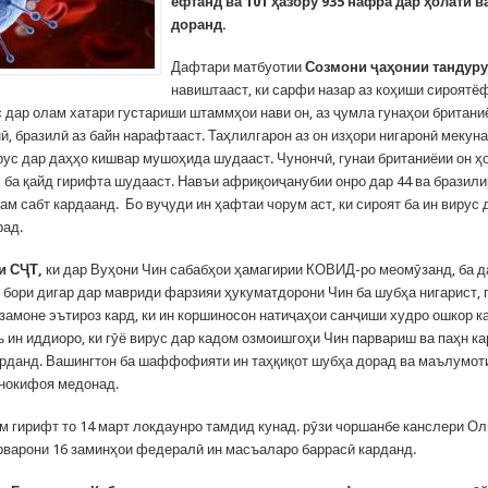
ёфтанд ва 101 ҳазору 935 нафра дар ҳолати 
доранд.
Дафтари матбуотии
Созмони ҷаҳонии тандуру
навиштааст, ки сарфи назар аз коҳиши сироятё
с дар олам хатари густариши штаммҳои нави он, аз ҷумла гунаҳои британ
ӣ, бразилӣ аз байн нарафтааст. Таҳлилгарон аз он изҳори нигаронӣ мекуна
рус дар даҳҳо кишвар мушоҳида шудааст. Чунончӣ, гунаи британиёии он ҳ
 ба қайд гирифта шудааст. Навъи африқоиҷанубии онро дар 44 ва бразили
м сабт кардаанд. Бо вуҷуди ин ҳафтаи чорум аст, ки сироят ба ин вирус
рад.
и СҶТ,
ки дар Вуҳони Чин сабабҳои ҳамагирии КОВИД-ро меомӯзанд, ба 
и бори дигар дар мавриди фарзияи ҳукуматдорони Чин ба шубҳа нигарист, 
замоне эътироз кард, ки ин коршиносон натиҷаҳои санҷиши худро ошкор к
ъ ин иддиоро, ки гӯё вирус дар кадом озмоишгоҳи Чин парвариш ва паҳн к
арданд. Вашингтон ба шаффофияти ин таҳқиқот шубҳа дорад ва маълумот
нокифоя медонад.
м гирифт то 14 март локдаунро тамдид кунад. рӯзи чоршанбе канслери О
рварони 16 заминҳои федералӣ ин масъаларо баррасӣ карданд.