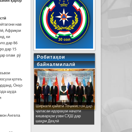
вазнин қарор
стӣ
фӣтагони нав
иёӣ, Африқои
нд, ки
оло дар 86
ро дар 15
 дар олам рӯ
Робитаҳои
байналмилалӣ
даъвои
посухи қотеъ
арданд. Онҳо
арда шуда
и
Ширкати ҳайати Тоҷикистон дар
ҷаласаи идораҳои наҷоти
лмон Ангела
кишварҳои узви СҲШ дар
шаҳри Деҳлӣ