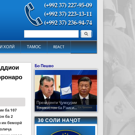
Поиск
Форма поиска
И ХОЛӢ
ТАМОС
REACT
Бо Пешво
иддиои
оронаро
Президенти Ҷумҳурии
Тоҷикистон ба Раиси...
м ба 107
он ба 2
30 СОЛИ НАҶОТ
з ин беморӣ
уолиҷа