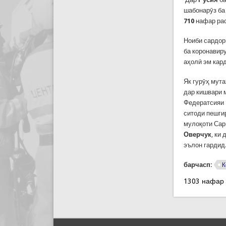
шабонарӯз ба
710
нафар рас
Ноиби сардор
ба коронавиру
аҳолӣ эм кар
Як гурӯҳ мут
дар кишвари 
Федератсияи 
ситоди пешги
мулоқоти Сар
Оверчук
, ки
эълон гардид
барчасп:
К
1303 нафар