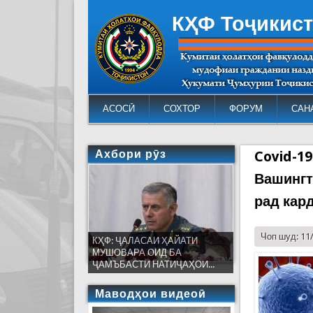
КҲФ Тоҷикис
АСОСӢ
СОХТОР
ФОРУМ
САН
Ахбори рӯз
Covid-1
Вашингт
рад кар
Чоп шуд: 11
КҲФ: ҶАЛАСАИ ҲАЙАТИ
МУШОВАРА ОИД БА
ҶАМЪБАСТИ НАТИҶАҲОИ...
Маводҳои видеоӣ