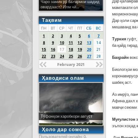
Дар қаламра
Чаро замин рӯ ба гармои шадид
овардааст? Илм чӣ...
мамлакати ол
меҳмонхонаҳо
Тақвим
Дар ҳоли сар
мешаванд ва 
ПН
ВТ
СР
ЧТ
ПТ
СБ
ВС
1
2
3
4
5
6
7
Тур
к
ия
гуфт,
8
9
10
11
12
13
14
ба қайд гира
15
16
17
18
19
20
21
22
23
24
25
26
27
28
Ба
ҳ
р
а
йн
вокс
February 2021
Биологҳои мо
коронавируср
Ҳаводиси олам
шабеҳ аст.
Аз имрӯз, па
Афина дахл х
мавҷи сеюми 
Тӯфонҳои харобкори август
Муғулистон
э
эълон хоҳад 
Ҳоло дар сомона
Пользователей онлайн: 0.
Дар
Русия
б