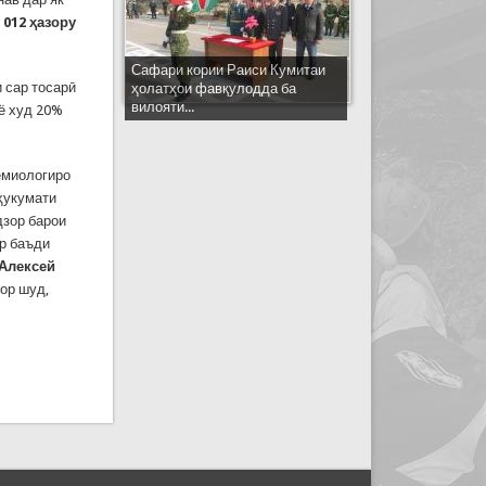
 012 ҳазору
Сафари кории Раиси Кумитаи
 сар тосарӣ
ҳолатҳои фавқулодда ба
вилояти...
 ё худ 20%
емиологиро
 ҳукумати
дзор барои
ор баъди
Алексей
зор шуд,