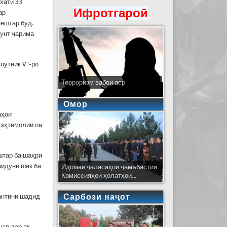
хати 33
Ифротгароӣ
ар
пештар буд.
фунт ҷарима
путник V"-ро
Терроризм вабои аср
Омор
аҳои
 эҳтимолии он
штар ба шаҳри
бидуни шак ба
Идомаи ҷаласаҳои ҷамъбастии
Комиссияҳои ҳолатҳои...
Сарбози наҷот
рантини шадид
нав дар як