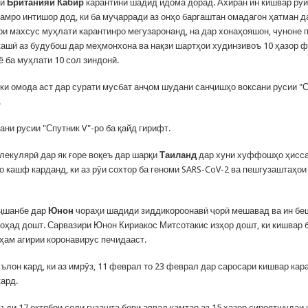
ви
Британияи Кабир
карантини шадид идома дорад. Ахиран ин кишвар рӯй
амро интишор дод, ки ба муҷарради аз онҳо баргаштан омадагон ҳатман д
и махсус муҳлати карантинро мегузаронанд, на дар хонаҳояшон, чуноне 
кашӣ аз будубош дар меҳмонхона ва нақзи шартҳои худинзивоъ 10 ҳазор 
ё ба муҳлати 10 сол зиндонӣ.
 ки омода аст дар сурати мусбат анҷом шудани санҷишҳо воксани русии "С
д.
ани русии "Спутник V"-ро ба қайд гирифт.
лекулярӣ дар як ғоре воқеъ дар шарқи
Таиланд
дар хуни хуффошҳо ҳисс
о кашф карданд, ки аз рӯи сохтор ба геноми SARS-CoV-2 ва пешгузаштаҳои
нҷшанбе дар
Юнон
чораҳи шадиди зиддикороонавӣ ҷорӣ мешавад ва ин бе
оҳад дошт. Сарвазири Юнон Кириакос Митсотакис изҳор дошт, ки кишвар 
ҳам агирии коронавирус печидааст.
ълон кард, ки аз имрӯз, 11 феврал то 23 феврал дар саросари кишвар ка
кард.
аъди 17 октябри соли гузашта бори аввал камтар аз 15 ҳазор сироятшудаи 