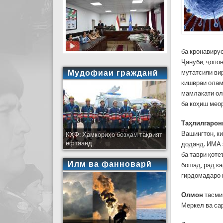
ба кронавиру
Ҷанубӣ, ҷопон
Мудофиаи гражданӣ
мутатсияи ви
кишвраи олам
мамлакати ола
ба коҳиш мео
Таҳлилгарон
Вашингтон, к
КҲФ: Ҳамкориҳо бозҳам тақвият
ёфтаанд
доданд. ИМА 
ба таври қоте
Илм ва фанноварӣ
бошад, рад к
гирдомадаро 
Олмон
тасми
Меркел ва са