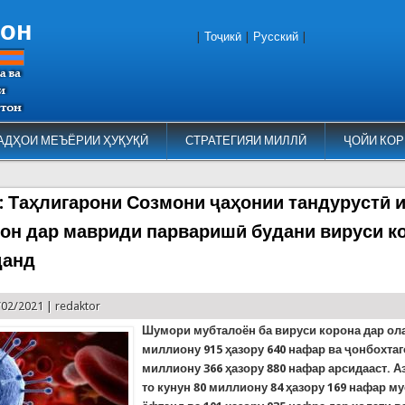
тон
|
Тоҷикӣ
|
Русский
|
АДҲОИ МЕЪЁРИИ ҲУҚУҚӢ
СТРАТЕГИЯИ МИЛЛӢ
ҶОЙИ КОР
9: Таҳлигарони Созмони ҷаҳонии тандурустӣ 
он дар мавриди парваришӣ будани вируси к
данд
/02/2021 |
redaktor
Шумори мубталоён ба вируси корона дар ола
миллиону 915 ҳазору 640 нафар ва ҷонбохтаг
миллиону 366 ҳазору 880 нафар арсидааст. А
то кунун 80 миллиону 84 ҳазору 169 нафар м