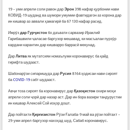
19 – уми апрели соли равон дар
Эрон
398 нафар қурбонии нави
КОВИД-19 шуданд ва шумори умумии фавтидагон аз корона дар
ин кишвар аз аввали ҳамагирӣ ба 67 130 нафар расид.
Имрӯз
дар Гурҷистон
бо даъвати сарвазир Ираклий
Гарибашвили ҷаласае баргузор мешавад, ки масъалаи пурзӯр
кардани карантин дар кишварро баррасӣ мекунад.
Дар
Литва
як мутатсияи номаълуми коронавирус ба қайд
гирифта шудааст.
Шабонарӯзи сипаришуда дар
Русия
8164 ҳодисаи нави сироят
ба
COVID-19
сабт шудааст.
Авҷи тоза сироят ба коронавирус дар
Қазоқистон
охири моҳи
апрели соли ҷорӣ дар назар аст. Дар ин бора вазири тандурустии
ин кишвар Алексей Сой изҳор дошт.
Дар пойтахти
Қирғизистон
Рӯзи Ғалаба-9 май ва рӯзи пойтахт –
29-уми апрел баргузор нахоҳад шуд. Сабаб коронавирус.