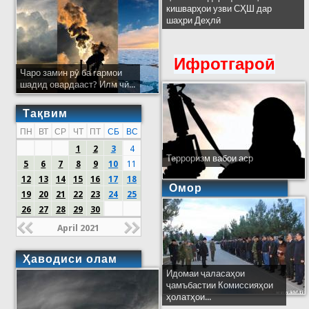
кишварҳои узви СҲШ дар
шаҳри Деҳлӣ
Ифротгароӣ
Чаро замин рӯ ба гармои
шадид овардааст? Илм чӣ...
Тақвим
ПН
ВТ
СР
ЧТ
ПТ
СБ
ВС
1
2
3
4
Терроризм вабои аср
5
6
7
8
9
10
11
12
13
14
15
16
17
18
Омор
19
20
21
22
23
24
25
26
27
28
29
30
April 2021
Ҳаводиси олам
Идомаи ҷаласаҳои
ҷамъбастии Комиссияҳои
ҳолатҳои...