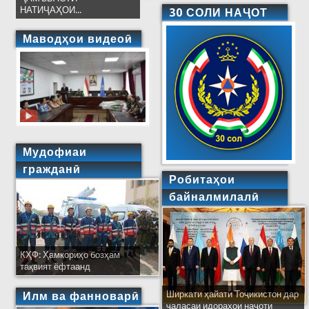
НАТИҶАҲОИ...
30 СОЛИ НАҶОТ
Маводҳои видеоӣ
Мудофиаи
гражданӣ
Робитаҳои
байналмилалӣ
КҲФ: Ҳамкориҳо бозҳам
тақвият ёфтаанд
Ширкати ҳайати Тоҷикистон дар
Илм ва фанноварӣ
ҷаласаи идораҳои наҷоти