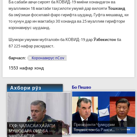
Ба сабаби авҷи сироят ба КОВИД-19 миёни хонандагон ва
муаллимон 18 мактаби таҳсилоти умумӣ дар вилояти
Тошканд
ба омӯзиши фосилавӣ фаро гирифта шуданд. Гуфта мешавад, ки
то кунун дар ин мактабҳо 30 хонанда ва 25 муаллим гирифтори
коронавирус шудаанд.
Шумори умумии мубталоён ба КОВИД-19 дар
Ӯзбекистон
ба
87 225 нафар расидааст.
барчасп:
Коронавирус nCov
1553 нафар хонд
Ахбори рӯз
Бо Пешво
Президенти Ҷумҳурии
КҲФ: ҶАЛАСАИ ҲАЙАТИ
Тоҷикистон ба Раиси...
МУШОВАРА ОИД БА
ҶАМЪБАСТИ