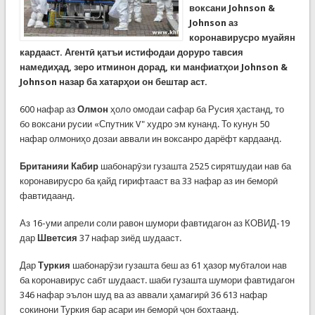
воксани
Johnson &
Johnson
аз
коронавирусро муайян
кардааст. Агент
ӣ
қ
атъи
истифодаи
доруро
тавсия
намеди
ҳ
ад
,
зеро
итминон
дорад
,
ки
манфиат
ҳ
ои
Johnson &
Johnson назар ба хатар
ҳои он бештар аст.
600 нафар аз
Олмон
ҳоло омодаи сафар ба Русия ҳастанд, то
бо воксани русии «Спутник V" худро эм кунанд. То кунун 50
нафар олмониҳо дозаи аввали ин воксанро дарёфт кардаанд.
Британияи Кабир
шабонарӯзи гузашта 2525 сирятшудаи нав ба
коронавирусро ба қайд гирифтааст ва 33 нафар аз ин беморӣ
фавтидаанд.
Аз 16-уми апрели соли равон шумори фавтидагон аз КОВИД-19
дар
Шветсия
37 нафар зиёд шудааст.
Дар
Туркия
шабонарӯзи гузашта беш аз 61 ҳазор мубталои нав
ба коронавирус сабт шудааст. шаби гузашта шумори фавтидагон
346 нафар эълон шуд ва аз аввали ҳамагирӣ 36 613 нафар
сокинони Туркия бар асари ин беморӣ ҷон бохтаанд.