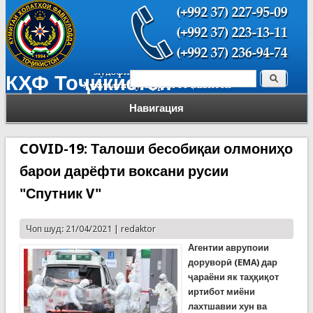
Поиск
КҲФ Тоҷикистон
Форма поиска
Навигация
COVID-19: Талоши бесобиқаи олмониҳо
барои дарёфти воксани русии
"Спутник V"
Чоп шуд: 21/04/2021 |
redaktor
Агентии аврупоии
дорувор
ӣ
(EMA)
дар
ҷараёни як таҳқиқот
иртибот миёни
лахтшавии хун ва