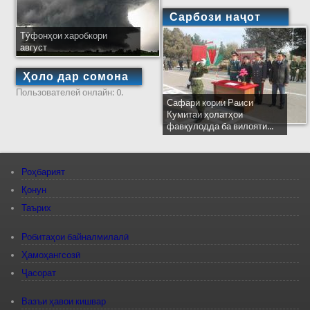
Сарбози наҷот
Тӯфонҳои харобкори
август
Ҳоло дар сомона
Пользователей онлайн: 0.
Сафари кории Раиси
Кумитаи ҳолатҳои
фавқулодда ба вилояти...
Роҳбарият
Қонун
Таърих
Робитаҳои байналмилалӣ
Ҳамоҳангсозӣ
Ҷасорат
Вазъи ҳавои кишвар