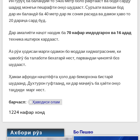
Ин гурӯҳ ба баландии то 5400 метр боло рафтааст ва боди сарду
шадид монеъи пешрафти онҳо шудааст. Суръати вазиши бод
дар ин баландӣ ба 40 метр дар як сония расида ва дамои ҳаво то
20 дараҷа сард буд.
Дар амалиёти наҷот наздик ба
70 нафар имдодгарон ва 16 адад
техника иштирок кардааст.
Аз рӯи ҳодисаи марги одамон бо моддаи хидматрасоние, ки
ҷавобгӯ ба талаботи бехатарӣ нест, парвандаи ҷиноятӣ боз
шудааст.
Ҳамаи афроди наҷотёфта ҳоло дар беморхона бистарӣ
шудаанд. Духтурон гуфтаанд, ки дар маҷмӯъ ба ҳаёти онҳо
таҳдиди марг нест.
барчасп:
Ҳаводиси олам
1224 нафар хонд
Ахбори рӯз
Бо Пешво