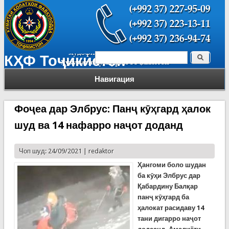
Поиск
КҲФ Тоҷикистон
Форма поиска
Навигация
Фоҷеа дар Элбрус: Панҷ кӯҳгард ҳалок
шуд ва 14 нафарро наҷот доданд
Чоп шуд: 24/09/2021 |
redaktor
Ҳангоми боло шудан
ба кӯҳи Элбрус дар
Қабардину Балқар
панҷ кӯҳгард ба
ҳалокат расидаву 14
тани дигарро наҷот