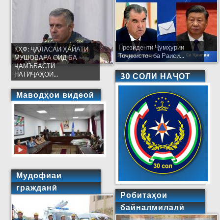
Президенти Ҷумҳурии
КҲФ: ҶАЛАСАИ ҲАЙАТИ
Тоҷикистон ба Раиси...
МУШОВАРА ОИД БА
ҶАМЪБАСТИ
НАТИҶАҲОИ...
30 СОЛИ НАҶОТ
Маводҳои видеоӣ
Мудофиаи
гражданӣ
Робитаҳои
байналмилалӣ