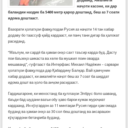
додаанд. Амалиёти
наҷоти касоне, ки дар
баландии наздик ба 5400 метр қарор доштанд, беш аз 7 соати
идома доштааст.
Вазорати ҳолатҳои фавқулодаи Русия аз наҷоти 14 тан хабар
додаву бо таассуф қайд кардааст, ки панҷ тани дигар ба ҳалокат
расиданд.
“Маълум, ки сардӣ ба ҳамаи онҳо сахт таъсир карда буд. Дасту
пои баъзеҳо шикаста ва хеле ба мушкил поин оварда
мешаванд”,-гуфтааст ба Интерфакс Михаил Надёжин – сарвари
ҳолатҳои фавқулода дар Қабардину Балқар. Вай ҳамчунин
хабар додааст, ки амалиёти наҷот беш аз 7 соат ба шиддат
идома дошт ва ҳоло ба анҷом расидааст.
Гардишгароне, ки мехостанд ба қуллаҳои Элбрус боло шаванд,
баъди бад шудани вазъи обу ҳаво барои кумак муроҷиат
кардаанд. Ин кӯҳгардон аз 11 минтақаи Русия гирди ҳам омада
буданд ва ҳамаи онҳо аз 30 сол беш доштанд ва аксарашон
кӯҳгардони бетаҷриба буданд.