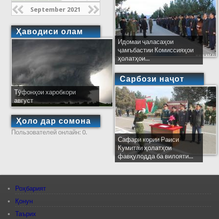
September 2021
Ҳаводиси олам
Идомаи ҷаласаҳои
ҷамъбастии Комиссияҳои
ҳолатҳои...
Сарбози наҷот
Тӯфонҳои харобкори
август
Ҳоло дар сомона
Пользователей онлайн: 0.
Сафари кории Раиси
Кумитаи ҳолатҳои
фавқулодда ба вилояти...
Роҳбарият
Қонун
Таърих