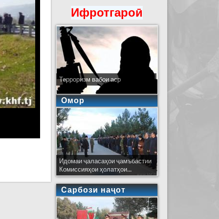
Ифротгароӣ
Терроризм вабои аср
Омор
Идомаи ҷаласаҳои ҷамъбастии
Комиссияҳои ҳолатҳои...
Сарбози наҷот