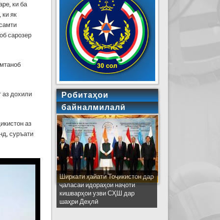
ре, ки ба
 ки як
 самти
об сарозер
имтаноб
т аз дохили
Робитаҳои
байналмилалӣ
икистон аз
нд, суръати
Ширкати ҳайати Тоҷикистон дар
ҷаласаи идораҳои наҷоти
кишварҳои узви СҲШ дар
шаҳри Деҳлӣ