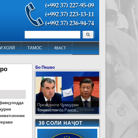
Поиск
Форма поиска
И ХОЛӢ
ТАМОС
REACT
Бо Пешво
лро
 фавқулодда
Президенти Ҷумҳурии
мҳурии
Тоҷикистон ба Раиси...
ериватсионии
украви
30 СОЛИ НАҶОТ