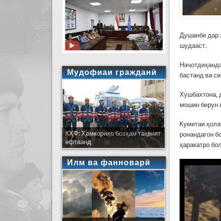
Душанбе дар 
шудааст.
Наҷотдиҳанда
Мудофиаи гражданӣ
бастанд ва си
Хушбахтона, 
мошин берун 
Кумитаи ҳола
КҲФ: Ҳамкориҳо бозҳам тақвият
ронандагон б
ёфтаанд
ҳаракатро бол
Илм ва фанноварӣ