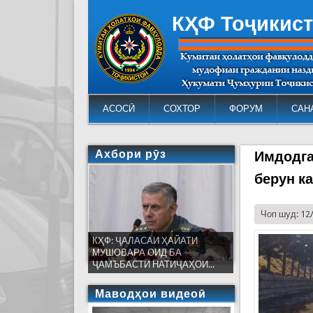
КҲФ Тоҷикис
АСОСӢ
СОХТОР
ФОРУМ
САН
Ахбори рӯз
Имдодга
берун к
Чоп шуд: 12
КҲФ: ҶАЛАСАИ ҲАЙАТИ
МУШОВАРА ОИД БА
ҶАМЪБАСТИ НАТИҶАҲОИ...
Маводҳои видеоӣ