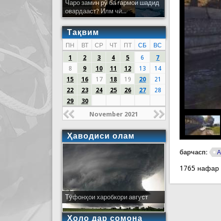
Чаро замин рӯ ба гармои шадид
овардааст? Илм чӣ...
Тақвим
ПН
ВТ
СР
ЧТ
ПТ
СБ
ВС
1
2
3
4
5
6
7
8
9
10
11
12
13
14
15
16
17
18
19
20
21
22
23
24
25
26
27
28
29
30
November 2021
Ҳаводиси олам
барчасп:
А
1765 нафар
Тӯфонҳои харобкори август
Ҳоло дар сомона