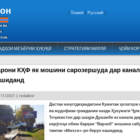
тон
|
Тоҷикӣ
|
Русский
|
АДҲОИ МЕЪЁРИИ ҲУҚУҚӢ
СТРАТЕГИЯИ МИЛЛӢ
ҶОЙИ КОР
рони КҲФ як мошини сарозершуда дар кана
ашиданд
/11/2021 |
redaktor
Дастаи наҷотдиҳандагони Кумитаи ҳолатҳои
ва мудофиаи граждании назди Ҳукумати Ҷу
Тоҷикистон дар шаҳри Душанбе аз канали д
нерӯгоҳи обию барқии “Варзоб” мошини саб
тамғаи
«Musso»
-ро берун кашиданд
.