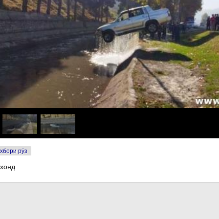
хбори рӯз
 хонд