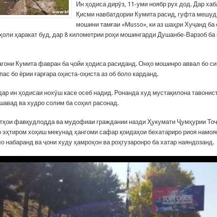
Ин ҳодиса дирӯз, 11-уми ноябр рух дод. Дар хаба
Қисми навбатдории Кумита расид, гуфта мешуд,
мошини тамғаи «Musso», ки аз шаҳри Хуҷанд ба
ҳоли ҳаракат буд, дар 8 километрии роҳи мошингарди Душанбе-Варзоб ба 
гони Кумита фавран ба ҷойи ҳодиса расиданд. Онҳо мошинро аввал бо с
пас бо ёрии ғарғара оҳиста-оҳиста аз об боло карданд.
дар ин ҳодисаи нохӯш касе осеб надид. Ронанда худ мустақилона тавонис
шавад ва худро солим ба соҳил расонад.
тҳои фавқудлодда ва мудофиаи граждании назди Ҳукумати Ҷумҳурии Тоҷ
о эҳтиром хоҳиш мекунад ҳангоми сафар қоидаҳои бехатариро риоя намоя
о набаранд ва ҷони худу ҳамроҳон ва роҳгузаронро ба хатар наяндозанд.