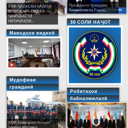
Президенти Ҷумҳурии
КҲФ: ҶАЛАСАИ ҲАЙАТИ
Тоҷикистон ба Раиси...
МУШОВАРА ОИД БА
ҶАМЪБАСТИ
НАТИҶАҲОИ...
30 СОЛИ НАҶОТ
Маводҳои видеоӣ
Мудофиаи
гражданӣ
Робитаҳои
байналмилалӣ
КҲФ: Ҳамкориҳо бозҳам
тақвият ёфтаанд