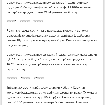
Барои тоза намудани самти роҳ аз тарма 1-адад техникаи
муҳандисб, боркунаки фронталӣ аз тарафи МНДРА-и ноҳия
сафарбар гардида, соати 19:34 дақиқа роҳ боз шуд.
****** ****** ******
Рӯзи
18.01.2022 соати 13:30 дақиқа дар километи 30-юми
мавзеъи Барчадефи ҷамоати деҳоти Ғарибшоҳ Шаҳбозови
ноҳияи Шуғнон тарма омад ва роҳи Хоруғ-Ишкошим муваққатан
маҳкам гардид.
Барои тоза намудани роҳ аз тарма 1-адад техникаи муҳандисии
ДТ-75 аз тарафи МНДРА-и ноҳияи сафарбар гардида, соати
18:52 дақиқа роҳ поккорӣ шуд ва ҳаракати мошинҳо аз сар
гирифта шуд.
****** ****** ******
Тибқи маълумоти навбатдори фаврии Раёсати Кумитаи
ҳолатҳои фавқулодда ва мудофиаи граждании назди Ҳукумати
Ҷумҳурии Тоҷикистон дар ВМКБ рӯзи 18 январи соли равон,
соати 12:51 дақиқа дар километри 556-и мавзеъи Синслаи