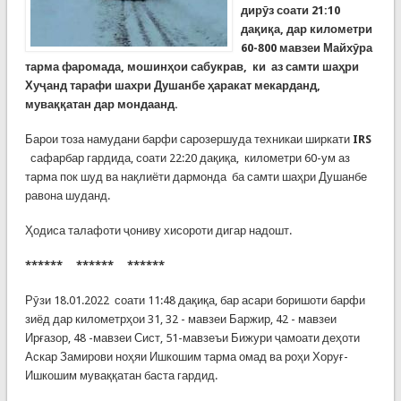
дирӯз соати 21:10
дақиқа, дар километри
60-800 мавзеи Майхӯра
тарма фаромада, мошинҳои сабукрав, ки аз самти шаҳри
Хуҷанд тарафи шахри Душанбе ҳаракат мекарданд,
муваққатан дар мондаанд.
Барои тоза намудани барфи сарозершуда техникаи ширкати
IRS
сафарбар гардида, соати 22:20 дақиқа, километри 60-ум аз
тарма пок шуд ва нақлиёти дармонда ба самти шаҳри Душанбе
равона шуданд.
Ҳодиса талафоти ҷониву хисороти дигар надошт.
****** ****** ******
Рӯзи 18.01.2022 соати 11:48 дақиқа, бар асари боришоти барфи
зиёд дар километрҳои 31, 32 - мавзеи Баржир, 42 - мавзеи
Ирғазор, 48 -мавзеи Сист, 51-мавзеъи Бижури ҷамоати деҳоти
Аскар Замирови ноҳяи Ишкошим тарма омад ва роҳи Хоруғ-
Ишкошим муваққатан баста гардид.