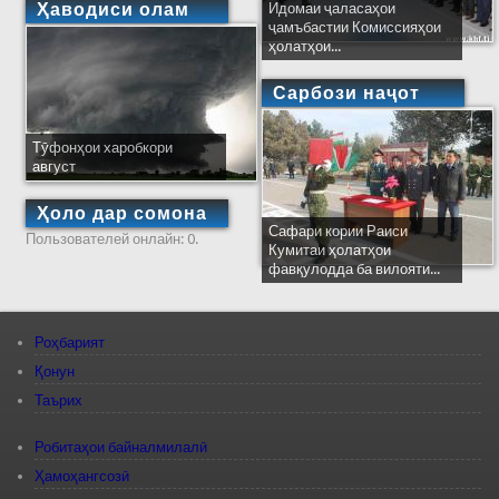
Ҳаводиси олам
Идомаи ҷаласаҳои
ҷамъбастии Комиссияҳои
ҳолатҳои...
Сарбози наҷот
Тӯфонҳои харобкори
август
Ҳоло дар сомона
Сафари кории Раиси
Пользователей онлайн: 0.
Кумитаи ҳолатҳои
фавқулодда ба вилояти...
Роҳбарият
Қонун
Таърих
Робитаҳои байналмилалӣ
Ҳамоҳангсозӣ