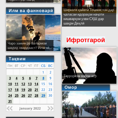
Ширкати ҳайати Тоҷикистон дар
Илм ва фанноварӣ
ҷаласаи идораҳои наҷоти
кишварҳои узви СҲШ дар
шаҳри Деҳлӣ
Ифротгароӣ
Чаро замин рӯ ба гармои
шадид овардааст? Илм чӣ...
Тақвим
ПН
ВТ
СР
ЧТ
ПТ
СБ
ВС
1
2
Терроризм вабои аср
3
4
5
6
7
8
9
10
11
12
13
14
15
16
Омор
17
18
19
20
21
22
23
24
25
26
27
28
29
30
31
January 2022