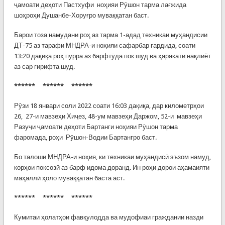
ҷамоати деҳоти Пастхуфи ноҳияи Рӯшон тарма лағжида
шоҳроҳи Душанбе-Хоруғро муваққатан баст.
Барои тоза намудани роҳ аз тарма 1-адад техникаи муҳандисии
ДТ-75 аз тарафи МНДРА-и ноҳияи сафарбар гардида, соати
13:20 дақиқа роҳ пурра аз барфтӯда пок шуд ва ҳаракати нақлиёт
аз сар гирифта шуд.
****** ****** ******
Рӯзи 18 январи соли 2022 соати 16:03 дақиқа, дар километрҳои
26, 27-и мавзеҳи Хиҷез, 48-ум мавзеҳи Даржом, 52-и мавзеҳи
Разуҷи ҷамоати деҳоти Бартанги ноҳияи Рӯшон тарма
фаромада, роҳи Рӯшон-Водии Бартангро баст.
Бо талоши МНДРА-и ноҳия, ки техникаи муҳандисӣ эъзом намуд,
корҳои поксозӣ аз барф идома доранд. Ин роҳи дорои аҳамаияти
маҳаллӣ ҳоло муваққатан баста аст.
****** ****** ******
Кумитаи ҳолатҳои фавқулодда ва мудофиаи граждании назди