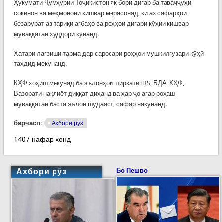
Ҳукумати Ҷумҳурии Тоҷикистон як бори дигар ба таваҷҷуҳи
сокинон ва меҳмонони кишвар мерасонад, ки аз сафарҳои
безарурат аз тариқи ағбаҳо ва роҳҳои дигари кӯҳии кишвар
муваққатан худдорӣ кунанд.
Хатари лағзиши тарма дар саросари роҳҳои мушкилгузари кӯҳӣ
таҳдид мекунанд.
КҲФ хоҳиш мекунад ба эълонҳои ширкати IRS, БДА, КҲФ,
Вазорати нақлиёт диққат диҳанд ва ҳар ҷо агар роҳаш
муваққатан баста эълон шудааст, сафар накунанд.
барчасп:
Ахбори рӯз
1407 нафар хонд
Ахбори рӯз
Бо Пешво