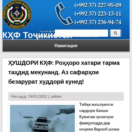
Поиск
КҲФ Тоҷикистон
Форма поиска
Навигация
ҲУШДОРИ КҲФ: Роҳҳоро хатари тарма
таҳдид мекунанд. Аз сафарҳои
безарурат худдорӣ кунед!
Чоп шуд: 19/01/2022 |
admin
Тибқи маълумоти
сардори бахши
Кумитаи ҳолатҳои
фавқулодда дар
ноҳияи Варзоб шоми