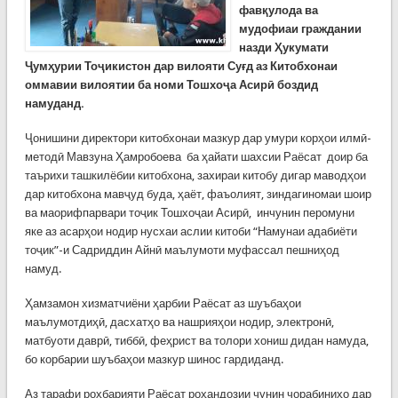
фавқулода ва
мудофиаи граждании
назди Ҳукумати
Ҷумҳурии Тоҷикистон дар вилояти Суғд аз Китобхонаи
оммавии вилоятии ба номи Тошхоҷа Асирӣ боздид
намуданд.
Ҷонишини директори китобхонаи мазкур дар умури корҳои илмӣ-
методӣ Мавзуна Ҳамробоева ба ҳайати шахсии Раёсат доир ба
таърихи ташкилёбии китобхона, захираи китобу дигар маводҳои
дар китобхона мавҷуд буда, ҳаёт, фаъолият, зиндагиномаи шоир
ва маорифпарвари тоҷик Тошхоҷаи Асирӣ, инчунин перомуни
яке аз асарҳои нодир нусхаи аслии китоби “Намунаи адабиёти
тоҷик”-и Садриддин Айнӣ маълумоти муфассал пешниҳод
намуд.
Ҳамзамон хизматчиёни ҳарбии Раёсат аз шуъбаҳои
маълумотдиҳӣ, дасхатҳо ва нашрияҳои нодир, электронӣ,
матбуоти даврӣ, тиббӣ, феҳрист ва толори хониш дидан намуда,
бо корбарии шуъбаҳои мазкур шинос гардиданд.
Аз тарафи роҳбарияти Раёсат роҳандозии чунин чорабиниҳо дар