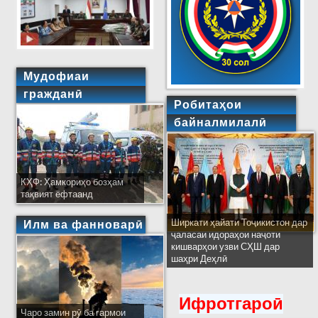
Мудофиаи
гражданӣ
Робитаҳои
байналмилалӣ
КҲФ: Ҳамкориҳо бозҳам
тақвият ёфтаанд
Ширкати ҳайати Тоҷикистон дар
Илм ва фанноварӣ
ҷаласаи идораҳои наҷоти
кишварҳои узви СҲШ дар
шаҳри Деҳлӣ
Ифротгароӣ
Чаро замин рӯ ба гармои