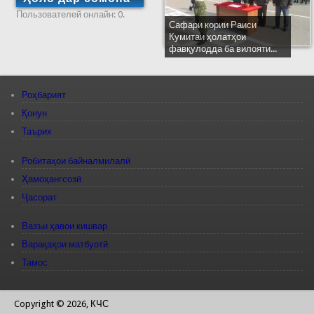
Пользователей онлайн: 0.
Сафари кории Раиси
Кумитаи ҳолатҳои
фавқулодда ба вилояти...
Роҳбарият
Қонун
Таърих
Робитаҳои байналмилалӣ
Ҳамоҳангсозӣ
Ҷасорат
Вазъи ҳавои кишвар
Варақаҳои матбуотӣ
Тамос
Copyright © 2026, КЧС