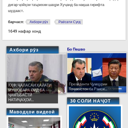
дигар ҷойҳои таърихии шаҳри Хуҷанд ба нақша гирифта
шудааст.
барчасп:
Ахбори рӯз
Раёсати Суғд
1649 нафар хонд
Ахбори рӯз
Бо Пешво
Президенти Ҷумҳурии
КҲФ: ҶАЛАСАИ ҲАЙАТИ
Тоҷикистон ба Раиси...
МУШОВАРА ОИД БА
ҶАМЪБАСТИ
НАТИҶАҲОИ...
30 СОЛИ НАҶОТ
Маводҳои видеоӣ