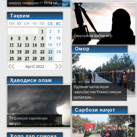
шадид овардааст? Илм чӣ...
Тақвим
ПН
ВТ
СР
ЧТ
ПТ
СБ
ВС
1
2
3
Терроризм вабои аср
4
5
6
7
8
9
10
11
12
13
14
15
16
17
Омор
18
19
20
21
22
23
24
25
26
27
28
29
30
April 2022
Ҳаводиси олам
Идомаи ҷаласаҳои
ҷамъбастии Комиссияҳои
ҳолатҳои...
Сарбози наҷот
Тӯфонҳои харобкори
август
Ҳоло дар сомона