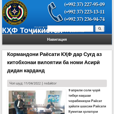
Поиск
КҲФ Тоҷикистон
Форма поиска
Навигация
Кормандони Раёсати КҲФ дар Суғд аз
китобхонаи вилоятии ба номи Асирӣ
дидан карданд
Чоп шуд: 11/04/2022 |
redaktor
9 апрели соли ҷорӣ
тибқи нақшаи
чорабиниҳои Раёсат
ҳайати шахсии Раёсати
Кумитаи ҳолатҳои