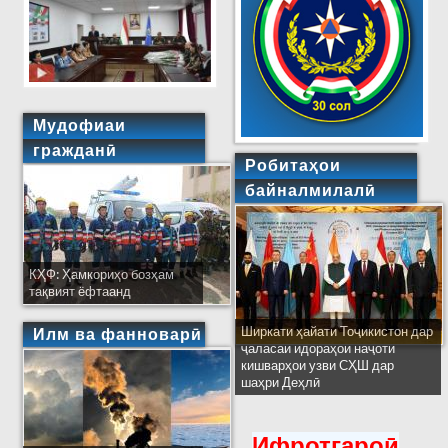
Мудофиаи
гражданӣ
Робитаҳои
байналмилалӣ
КҲФ: Ҳамкориҳо бозҳам
тақвият ёфтаанд
Ширкати ҳайати Тоҷикистон дар
Илм ва фанноварӣ
ҷаласаи идораҳои наҷоти
кишварҳои узви СҲШ дар
шаҳри Деҳлӣ
Ифротгароӣ