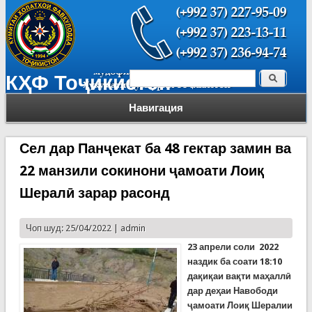
Поиск
КҲФ Тоҷикистон
Форма поиска
Навигация
Сел дар Панҷекат ба 48 гектар замин ва
22 манзили сокинони ҷамоати Лоиқ
Шералӣ зарар расонд
Чоп шуд: 25/04/2022 |
admin
23 апрели соли 2022
наздик ба соати 18:10
дақиқаи вақти маҳаллӣ
дар деҳаи Навободи
ҷамоати Лоиқ Шералии