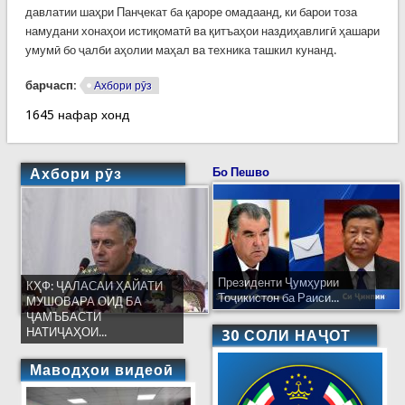
давлатии шаҳри Панҷекат ба қароре омадаанд, ки барои тоза
намудани хонаҳои истиқоматӣ ва қитъаҳои наздиҳавлигӣ ҳашари
умумӣ бо ҷалби аҳолии маҳал ва техника ташкил кунанд.
барчасп:
Ахбори рӯз
1645 нафар хонд
Ахбори рӯз
Бо Пешво
Президенти Ҷумҳурии
КҲФ: ҶАЛАСАИ ҲАЙАТИ
Тоҷикистон ба Раиси...
МУШОВАРА ОИД БА
ҶАМЪБАСТИ
НАТИҶАҲОИ...
30 СОЛИ НАҶОТ
Маводҳои видеоӣ