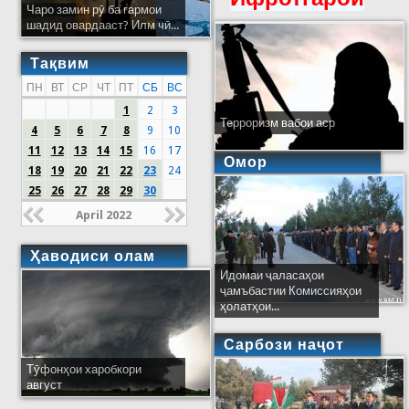
Чаро замин рӯ ба гармои
шадид овардааст? Илм чӣ...
Тақвим
ПН
ВТ
СР
ЧТ
ПТ
СБ
ВС
1
2
3
Терроризм вабои аср
4
5
6
7
8
9
10
11
12
13
14
15
16
17
Омор
18
19
20
21
22
23
24
25
26
27
28
29
30
April 2022
Ҳаводиси олам
Идомаи ҷаласаҳои
ҷамъбастии Комиссияҳои
ҳолатҳои...
Сарбози наҷот
Тӯфонҳои харобкори
август