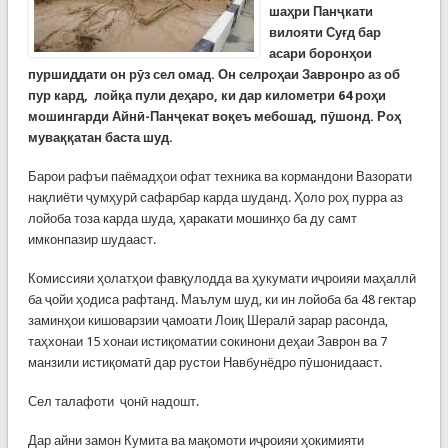
шаҳри Панҷкати
вилояти Суғд бар
асари боронҳои
пуршиддати он рӯз сел омад. Он селроҳаи Завронро аз об
пур кард, лойқа пули деҳаро, ки дар километри 64 роҳи
мошингарди Айнӣ-Панҷекат воқеъ мебошад, пӯшонд. Роҳ
муваққатан баста шуд.
Барои рафъи паёмадҳои офат техника ва кормандони Вазорати
нақлиёти ҷумҳурӣ сафарбар карда шуданд. Ҳоло роҳ пурра аз
лойоба тоза карда шуда, ҳаракати мошинҳо ба ду самт
имконпазир шудааст.
Комиссияи ҳолатҳои фавқулодда ва ҳукумати иҷроияи маҳаллӣ
ба ҷойи ҳодиса рафтанд. Маълум шуд, ки ин лойоба ба 48 гектар
заминҳои кишоварзии ҷамоати Лоиқ Шералӣ зарар расонда,
таҳхонаи 15 хонаи истиқоматии сокинони деҳаи Заврон ва 7
манзили истиқоматӣ дар рустои Навбунёдро пӯшонидааст.
Сел талафоти ҷонӣ надошт.
Дар айни замон Кумита ва мақомоти иҷроияи ҳокимияти