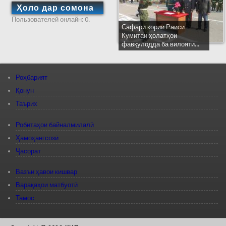
Ҳоло дар сомона
Пользователей онлайн: 0.
Сафари кории Раиси
Кумитаи ҳолатҳои
фавқулодда ба вилояти...
Роҳбарият
Қонун
Таърих
Робитаҳои байналмилалӣ
Ҳамоҳангсозӣ
Ҷасорат
Вазъи ҳавои кишвар
Варақаҳои матбуотӣ
Тамос