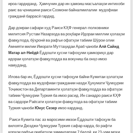
ироа гардиданд. Ҳамчунин дар ин ҳамоиш масъалаҳои интихоби
раис ва ҷонишини раиси Созмони байналмилалии мудофиаи
гражданӣ баррасӣ гардид.
Дар доираи сафари худ Раиси КҲФ генерал-полковники
милитсия Рустам Назарзода ва роҳбари Идораи миллии ҳолаҳои
фавқулода, бӯҳронӣ ва рафъи офатҳои табиии Шӯрои олии
Амнияти милии Иморати Муттаҳидаи Араб ҷаноби
Алӣ Сайид
Матар ал-Ниёдӣ
Ёддошти ҳусни тафоҳуми ҳамкориҳо дар
идораи ҳолатҳои фавқулодда ва вокуниш ба онҳо имзо
намуданд.
Илова бар ин, Ёддошти ҳусни тафоҳум байни Кумитаи ҳолатҳои
фавқулодда ва мудофиаи граждании назди Ҳукумати Ҷумҳурии
Тоҷикистон ва Департаменти ҳолатҳои фавқулодда ва офатҳои
табиии Ҷумҳурии Туркия ба имзо расид. Ин санадро раиси КҲФ
ва сардори Раёсати ҳолатҳои фавқулода ва офатҳои табиии
Туркия ҷаноби
Юнус Сезер
имзо карданд.
Раиси Кумита пас аз маросими имзои Ёддошти тафоҳум ба
вилояти Дюзджи Ҷумҳурии Туркия сафар карда, бо рафти
корҳои рафъи оқибатҳои заминларзаи 7 баллӣ, ки 23-уми моҳи