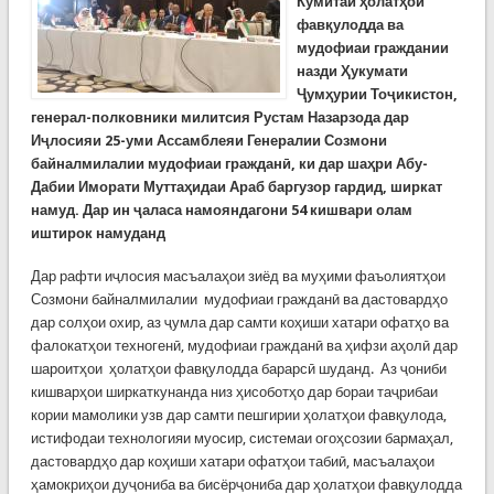
Кумитаи ҳолатҳои
фавқулодда ва
мудофиаи граждании
назди Ҳукумати
Ҷумҳурии Тоҷикистон,
генерал-полковники милитсия Рустам Назарзода дар
Иҷлосияи 25-уми Ассамблеяи Генералии Созмони
байналмилалии мудофиаи гражданӣ, ки дар шаҳри Абу-
Дабии Иморати Муттаҳидаи Араб баргузор гардид, ширкат
намуд. Дар ин ҷаласа намояндагони 54 кишвари олам
иштирок намуданд
Дар рафти иҷлосия масъалаҳои зиёд ва муҳими фаъолиятҳои
Созмони байналмилалии мудофиаи гражданӣ ва дастовардҳо
дар солҳои охир, аз ҷумла дар самти коҳиши хатари офатҳо ва
фалокатҳои техногенӣ, мудофиаи гражданӣ ва ҳифзи аҳолӣ дар
шароитҳои ҳолатҳои фавқулодда барарсӣ шуданд. Аз ҷониби
кишварҳои ширкаткунанда низ ҳисоботҳо дар бораи таҷрибаи
кории мамолики узв дар самти пешгирии ҳолатҳои фавқулода,
истифодаи технологияи муосир, системаи огоҳсозии бармаҳал,
дастовардҳо дар коҳиши хатари офатҳои табиӣ, масъалаҳои
ҳамокриҳои дуҷониба ва бисёрҷониба дар ҳолатҳои фавқулодда