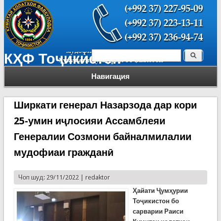
Поиск
КҲФ Тоҷикистон
Форма поиска
Навигация
Ширкати генерал Назарзода дар кори
25-умин иҷлосияи Ассамблеяи
Генералии Созмони байналмилалии
мудофиаи гражданӣ
Чоп шуд: 29/11/2022 |
redaktor
Ҳайати Ҷумҳурии
Тоҷикистон бо
сарварии Раиси