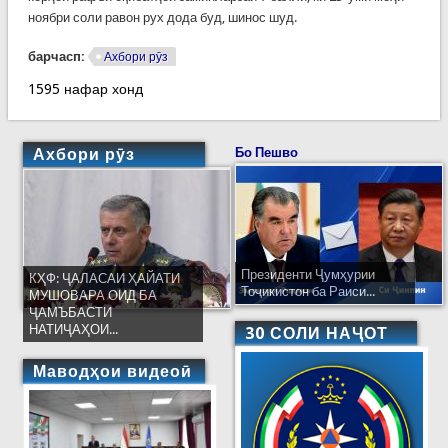
ноябри соли равон рух дода буд, шинос шуд.
барчасп:
Ахбори рӯз
1595 нафар хонд
Ахбори рӯз
Бо Пешво
Президенти Ҷумҳурии
КҲФ: ҶАЛАСАИ ҲАЙАТИ
Тоҷикистон ба Раиси...
МУШОВАРА ОИД БА
ҶАМЪБАСТИ
НАТИҶАҲОИ...
30 СОЛИ НАҶОТ
Маводҳои видеоӣ