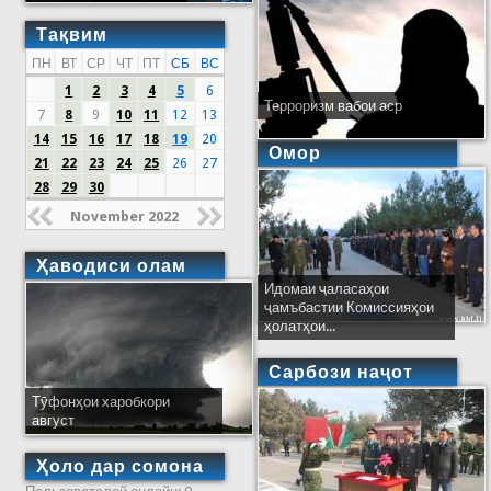
Тақвим
ПН
ВТ
СР
ЧТ
ПТ
СБ
ВС
1
2
3
4
5
6
Терроризм вабои аср
7
8
9
10
11
12
13
14
15
16
17
18
19
20
Омор
21
22
23
24
25
26
27
28
29
30
November 2022
Ҳаводиси олам
Идомаи ҷаласаҳои
ҷамъбастии Комиссияҳои
ҳолатҳои...
Сарбози наҷот
Тӯфонҳои харобкори
август
Ҳоло дар сомона