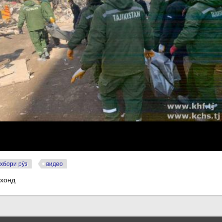
хбори рӯз
видео
 хонд