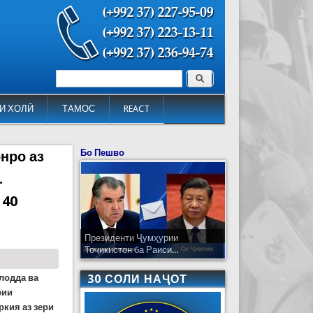
Поиск
Форма поиска
И ХОЛӢ
ТАМОС
REACT
Бо Пешво
нро аз
.
 40
Президенти Ҷумҳурии
Тоҷикистон ба Раиси...
лодда ва
30 СОЛИ НАҶОТ
рии
кия аз зери