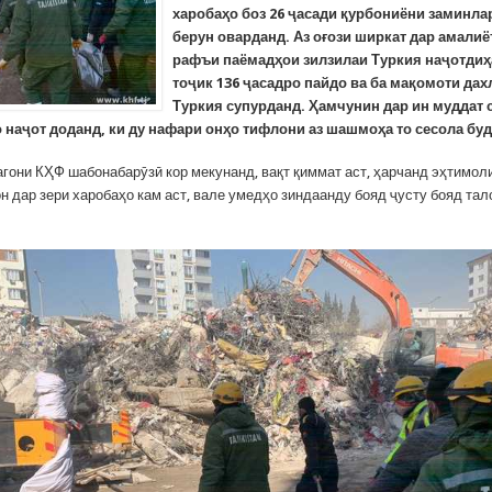
харобаҳо боз 26 ҷасади қурбониёни заминла
берун оварданд. Аз оғози ширкат дар амалиё
рафъи паёмадҳои зилзилаи Туркия наҷотди
тоҷик 136 ҷасадро пайдо ва ба мақомоти да
Туркия супурданд. Ҳамчунин дар ин муддат 
 наҷот доданд, ки ду нафари онҳо тифлони аз шашмоҳа то сесола буд
гони КҲФ шабонабарӯзӣ кор мекунанд, вақт қиммат аст, ҳарчанд эҳтимол
н дар зери харобаҳо кам аст, вале умедҳо зиндаанду бояд ҷусту бояд та