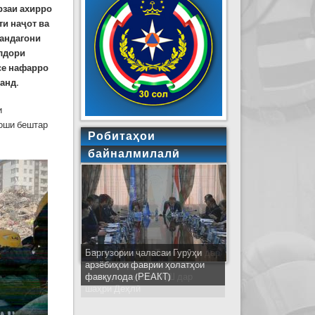
рзаи ахирро
ти наҷот ва
ҳандагони
хлдори
се нафарро
анд.
и
лоши бештар
Робитаҳои
байналмилалӣ
Ширкати ҳайати Тоҷикистон дар
ҷаласаи идораҳои наҷоти
кишварҳои узви СҲШ дар
шаҳри Деҳлӣ