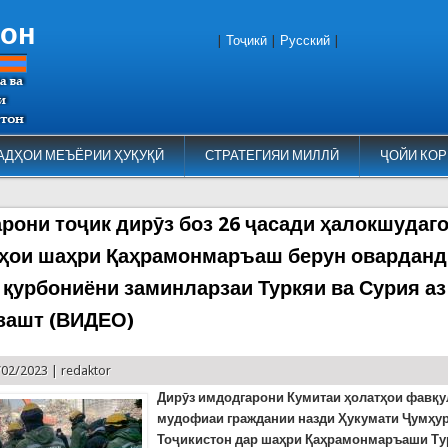
тон
|
Тоҷикӣ
|
Русский
|
АДҲОИ МЕЪЁРИИ ҲУҚУҚӢ
СТРАТЕГИЯИ МИЛЛӢ
ҶОЙИ КОР
рони тоҷик дирӯз боз 26 ҷасади ҳалокшудаго
ҳои шаҳри Қаҳрамонмаръаш берун оварданд
қурбониёни заминларзаи Туркяи ва Сурия аз
узашт (ВИДЕО)
/02/2023 |
redaktor
Дирӯз имдодгарони Кумитаи ҳолатҳои фавқу
мудофиаи граждании назди Ҳукумати Ҷумҳу
Тоҷикистон дар шаҳри Қаҳрамонмаръаши Тур