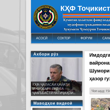
КҲФ Тоҷикис
АСОСӢ
СОХТОР
ФОРУМ
САН
Ахбори рӯз
Имдодга
вайрона
Шумори 
ҳазор г
КҲФ: ҶАЛАСАИ ҲАЙАТИ
МУШОВАРА ОИД БА
Чоп шуд: 15
ҶАМЪБАСТИ НАТИҶАҲОИ...
Маводҳои видеоӣ