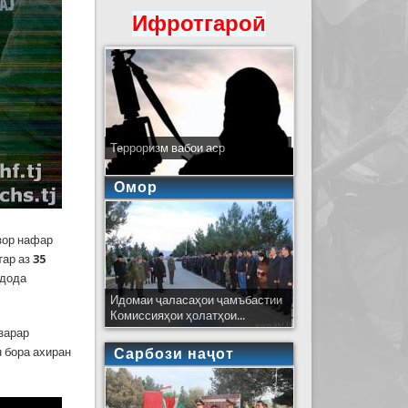
Ифротгароӣ
Терроризм вабои аср
Омор
зор нафар
тар аз
35
 дода
Идомаи ҷаласаҳои ҷамъбастии
Комиссияҳои ҳолатҳои...
зарар
 бора ахиран
Сарбози наҷот