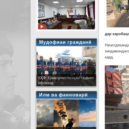
дар харобаҳо
Мудофиаи гражданӣ
Наҷотдиҳанда
зиндамондаго
кард.
КҲФ: Ҳамкориҳо бозҳам тақвият
ёфтаанд
Илм ва фанноварӣ