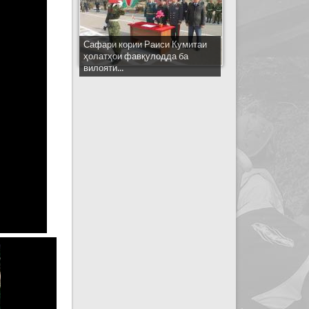
Сафари кории Раиси Кумитаи
ҳолатҳои фавқулодда ба
вилояти...