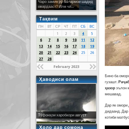
Чаро замин рӯ ба гармои шадид
овардааст? Илм чӣ...
Тақвим
ПН
ВТ
СР
ЧТ
ПТ
СБ
ВС
1
2
3
4
5
6
7
8
9
10
11
12
13
14
15
16
17
18
19
20
21
22
23
24
25
26
27
28
February 2023
Бино ба омор
Ҳаводиси олам
гузашт.
Раҷаб
ҳазор
эълон к
мешавад.
Дар як омори 
дидаанд. Дар
Тӯфонҳои харобкори август
котиби матб
Ҳоло дар сомона