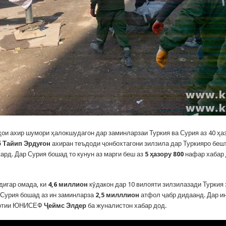
ҳои ахир шумори ҳалокшудагон дар заминларзаи Туркия ва Сурия аз 40 ҳа
 Тайип Эрдуғон
ахиран теъдоди ҷонбохтагони зилзила дар Туркияро беш
ард. Дар Сурия бошад то кунун аз марги беш аз
5 ҳазору 800
нафар хабар
дигар омада, ки
4,6 миллион
кӯдакон дар 10 вилояти зилзилазади Туркия 
 Сурия бошад аз ин заминларза
2,5 милллион
атфол ҷабр дидаанд. Дар ин
уотии ЮНИСЕФ
Ҷеймс Элдер
ба жуналистон хабар дод.