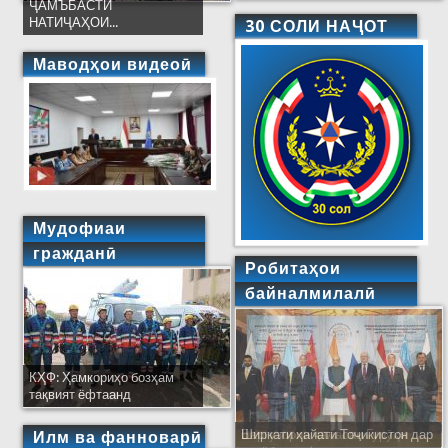
ҶАМЪБАСТИ
НАТИҶАҲОИ...
30 СОЛИ НАҶОТ
Маводҳои видеоӣ
Мудофиаи
гражданӣ
Робитаҳои
байналмилалӣ
КҲФ: Ҳамкориҳо бозҳам
тақвият ёфтаанд
Ширкати ҳайати Тоҷикистон дар
Илм ва фанноварӣ