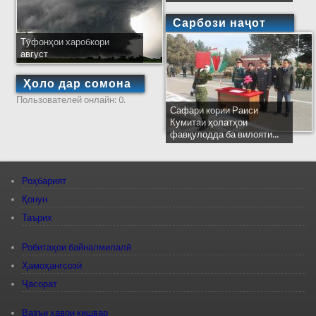
Сарбози наҷот
Тӯфонҳои харобкори
август
Ҳоло дар сомона
Пользователей онлайн: 0.
Сафари кории Раиси
Кумитаи ҳолатҳои
фавқулодда ба вилояти...
Роҳбарият
Қонун
Таърих
Робитаҳои байналмилалӣ
Ҳамоҳангсозӣ
Ҷасорат
Вазъи ҳавои кишвар