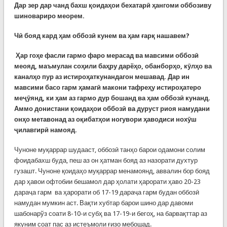
Дар зер дар чанд бахш қоидаҳои бехатарӣ ҳангоми оббозиву
шиновариро меорем.
Чӣ бояд кард ҳам оббозӣ кунем ва ҳам ғарқ нашавем?
Ҳар гоҳе фасли гармо фаро мерасад ва мавсими оббозӣ
меояд, маъмулан соҳили баҳру дарёҳо, обанборҳо, кӯлҳо ва
каналҳо пур аз истироҳаткунандагон мешавад. Дар ин
мавсими басо гарм ҳамагӣ макони тафреҳу истироҳатеро
меҷӯянд, ки ҳам аз гармо дур бошанд ва ҳам оббозӣ кунанд.
Аммо донистани қоидаҳои оббозӣ ва дуруст риоя намудани
онҳо метавонад аз оқибатҳои ногувори ҳаводиси нохӯш
ҷилавгирӣ намояд.
Чуноне муқаррар шудааст, оббозӣ танҳо барои одамони солим
фоидабахш буда, пеш аз он ҳатман бояд аз назорати духтур
гузашт. Чуноне қоидаҳо муқаррар менамоянд, аввалин бор бояд
дар ҳавои офтобии бешамол дар ҳолати ҳарорати ҳаво 20-23
дараҷа гарм ва ҳарорати об 17-19 дараҷа гарм будан оббозӣ
намудан мумкин аст. Вақти хубтар барои шино дар давоми
шабонарўз соати 8-10-и субҳ ва 17-19-и бегоҳ, на барвақттар аз
якуним соат пас аз истеъмоли ғизо мебошад.