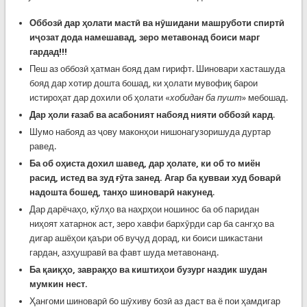
Оббозӣ дар ҳолати мастӣ ва нӯшидани машруботи спиртӣ
иҷозат дода намешавад, зеро метавонад боиси марг
гардад!!!
Пеш аз оббозӣ ҳатман бояд дам гирифт. Шиновари хасташуда
бояд дар хотир дошта бошад, ки ҳолати мувофиқ барои
истироҳат дар дохили об ҳолати «
хобидан ба пушт
» мебошад.
Дар ҳоли ғазаб ва асабоният набояд нияти оббозӣ кард
.
Шумо набояд аз ҷову маконҳои нишонагузоришуда дуртар
равед.
Ба об оҳиста дохил шавед, дар ҳолате, ки об то миён
расид
,
истед ва зуд ғ
ӯ
та занед. Агар ба қувваи худ боварӣ
надошта бошед, танҳо шиноварӣ накунед
.
Дар дарёчаҳо, кўлҳо ва наҳрҳои ношинос ба об паридан
ниҳоят хатарнок аст, зеро хавфи бархӯрди сар ба сангҳо ва
дигар ашёҳои қаъри об вуҷуд дорад, ки боиси шикастани
гардан, азҳушравӣ ва фавт шуда метавонанд.
Ба қаиқҳо
, заврақҳо ва киштиҳои бузург
наздик шудан
мумкин нест.
Ҳангоми шиноварӣ бо шӯхиву бозӣ аз даст ва ё пои ҳамдигар