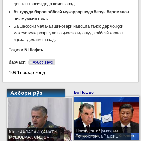
доштан тавсия дода намешавад.
Аз ҳудуди барои оббозӣ муқарраршуда берун баромадан
низ мумкин нест
.
Ба шахсони малакаи шиноварӣ надошта танҳо дар ҷойҳои
махсус муқарраршуда ва ҷиҳозонидашуда оббозӣ кардан
иҷозат дода мешавад.
Таҳияи Б.Шафеъ
барчасп:
Ахбори рӯз
1094 нафар хонд
Ахбори рӯз
Бо Пешво
Президенти Ҷумҳурии
КҲФ: ҶАЛАСАИ ҲАЙАТИ
Тоҷикистон ба Раиси...
МУШОВАРА ОИД БА