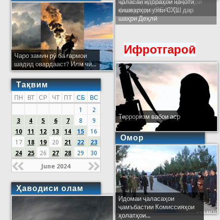
ҷаласаи идораҳои наҷоти
кишварҳои узви СҲШ дар
шаҳри Деҳлӣ
Ифротгароӣ
Чаро замин рӯ ба гармои
шадид овардааст? Илм чӣ...
Тақвим
ПН
ВТ
СР
ЧТ
ПТ
СБ
ВС
1
2
Терроризм вабои аср
3
4
5
6
7
8
9
10
11
12
13
14
15
16
Омор
17
18
19
20
21
22
23
24
25
26
27
28
29
30
June 2024
Ҳаводиси олам
Идомаи ҷаласаҳои
ҷамъбастии Комиссияҳои
ҳолатҳои...