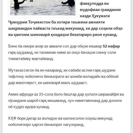
фавқулодда ва
мудофиаи граждании
назди Ҳукумати
Ҷумҳурии Тоҷикистон ба хотири таъмини амнияти
шаҳрвандон пайваста таъкид мекунанд, ки дар соҳили обҳо
ва ҳангоми шиноварӣ қоидаҳои бехатариро риоя кунанд.
Бино ба омори ахир аз аввали сол дар обҳои кишвар
52 нафар
ғарқ шудаанд, ки тахминан ниме аз онҳо бачаҳои синну соли
томактабиву мактабианд.
Мутахассисон ба ин назаранд, ки сабаби аслии ғарқ шудани
тифлону ноболиғоз беназорати аз ҷониби волидайн ва оббозӣ
дар манотиқест, ки шиноварӣ манъ шудааст.
Аммо афроди аз 35-сола боло бештар дар ҳолати ширакайфӣ ва
нӯшидани шароб ғарқ мешаванд, чун наметавонанд дар дохили
об худро идора кунанд.
КҲФ бори дигар аз волидон ва калонсолон хоҳиш мекунад
ноболиғонро ҳаргиз беназорат нагузоранд.