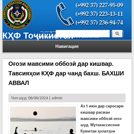
Поиск
КҲФ Тоҷикистон
Форма поиска
Навигация
Оғози мавсими оббозӣ дар кишвар.
Тавсияҳои КҲФ дар чанд бахш. БАХШИ
АВВАЛ
Чоп шуд: 06/06/2024 |
admin
Аз 1 июн дар саросари
кишвар расман
мавсими оббозӣ оғоз
шуд. Мутахассисони
Кумитаи ҳолатҳои