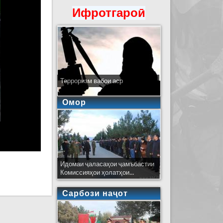
Ифротгароӣ
Терроризм вабои аср
Омор
Идомаи ҷаласаҳои ҷамъбастии
Комиссияҳои ҳолатҳои...
Сарбози наҷот