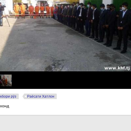
хбори рӯз
Раёсати Хатлон
 хонд