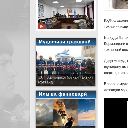
КҲФ, фаъолия
техникии имд
Ба худи бача
Мудофиаи гражданӣ
Кормандони ш
техногенӣ по
Дида мешуд, 
шунидаву амм
наҷот ҳосил 
КҲФ: Ҳамкориҳо бозҳам тақвият
ёфтаанд
Бовар намуда
лаҳзаҳои муҳ
Илм ва фанноварӣ