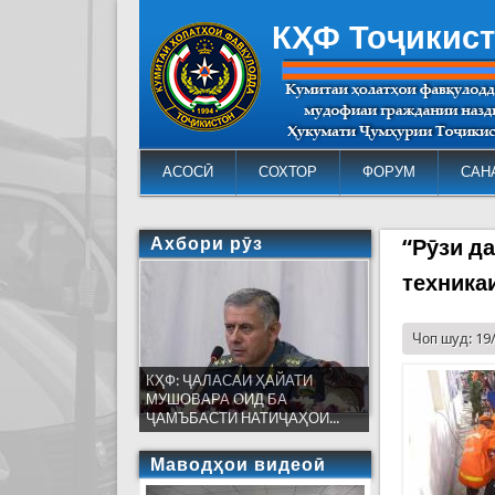
КҲФ Тоҷикис
АСОСӢ
СОХТОР
ФОРУМ
САН
Ахбори рӯз
“Рӯзи д
техника
Чоп шуд: 19
КҲФ: ҶАЛАСАИ ҲАЙАТИ
МУШОВАРА ОИД БА
ҶАМЪБАСТИ НАТИҶАҲОИ...
Маводҳои видеоӣ