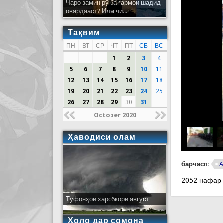
Чаро замин рӯ ба гармои шадид
овардааст? Илм чӣ...
Тақвим
ПН
ВТ
СР
ЧТ
ПТ
СБ
ВС
1
2
3
4
5
6
7
8
9
10
11
12
13
14
15
16
17
18
19
20
21
22
23
24
25
26
27
28
29
30
31
October 2020
Ҳаводиси олам
барчасп:
А
2052 нафар
Тӯфонҳои харобкори август
Ҳоло дар сомона