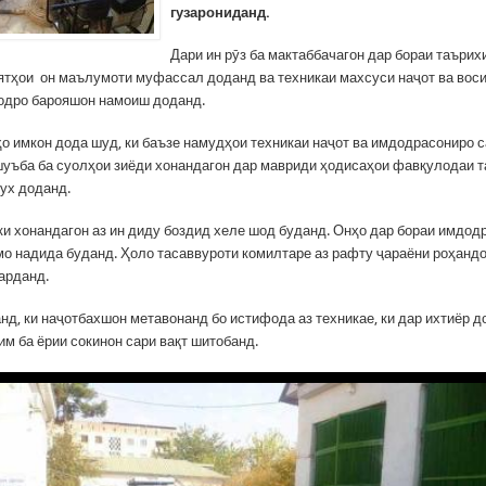
гузарониданд.
Дари ин рӯз ба мактаббачагон дар бораи таърих
тҳои он маълумоти муфассал доданд ва техникаи махсуси наҷот ва вос
одро барояшон намоиш доданд.
ҳо имкон дода шуд, ки баъзе намудҳои техникаи наҷот ва имдодрасониро с
уъба ба суолҳои зиёди хонандагон дар мавриди ҳодисаҳои фавқулодаи т
сух доданд.
ки хонандагон аз ин диду боздид хеле шод буданд. Онҳо дар бораи имдод
о надида буданд. Ҳоло тасаввуроти комилтаре аз рафту ҷараёни роҳандо
карданд.
нд, ки наҷотбахшон метавонанд бо истифода аз техникае, ки дар ихтиёр д
им ба ёрии сокинон сари вақт шитобанд.