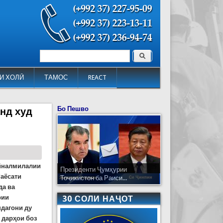
Поиск
Форма поиска
И ХОЛӢ
ТАМОС
REACT
Бо Пешво
анд худ
айналмилалии
Президенти Ҷумҳурии
Раёсати
Тоҷикистон ба Раиси...
да ва
рии
30 СОЛИ НАҶОТ
ндагони ду
 дарҳои боз