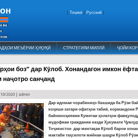
тон
|
Тоҷикӣ
|
Русский
|
АДҲОИ МЕЪЁРИИ ҲУҚУҚӢ
СТРАТЕГИЯИ МИЛЛӢ
ҶОЙИ КОР
арҳои боз” дар Кӯлоб. Хонандагон имкон ёфт
и наҷотро санҷанд
/10/2020 |
admin
Дар идомаи чорабиниҳо бахшида ба Рӯзи б
коҳиши хатари офатҳои табиӣ, кормандони 
байниноҳиявии Кумитаи ҳолатҳои фавқулод
мудофиаи граждании назди Ҳукумати Ҷумҳу
Тоҷикистон дар минтақаи Кӯлоб барои хона
мактаби таҳсилоти миёнаи шаҳри Кӯлоб Рӯзи