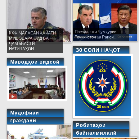
Президенти Ҷумҳурии
КҲФ: ҶАЛАСАИ ҲАЙАТИ
Тоҷикистон ба Раиси...
МУШОВАРА ОИД БА
ҶАМЪБАСТИ
НАТИҶАҲОИ...
30 СОЛИ НАҶОТ
Маводҳои видеоӣ
Мудофиаи
гражданӣ
Робитаҳои
байналмилалӣ