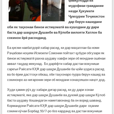
фавқулодда ва
мудофиаи граждании
назди Ҳукумати
Ҷумҳурии Тоҷикистон
дар берун кашидани
оби як таҳхонаи бинои истиқоматӣ ва кушодани ду дари
баста дар шаҳрҳои Душанбе ва Кӯлоби вилояти Хатлон ба
сокинон ёрӣ расонданд.
Ба қисми навбатдорӣ хабар расид, ки дар маҳаллаи ба номи
Раҷабови ноҳияи Исмоили Сомонии пойтахт қубури обгузари як
бинои истиқоматӣ рахна шудаву хавфи зери об мондани ошёнаи
аввал таҳдид мекунад. Бо дарёфти хабар дастаи вокуниши
сареъи Раёсати КҲФ дар шаҳри Душанбе ба ҷойи ҳодиса расид
ва бо ёрии дастгоҳи обкаш, оби таҳхонаро пурра берун кашид ва
сокинонро аз нигаронии зери об мондани хонаҳояшон наҷот дод.
Худи ҳамин рӯз ду хабари дигар расид, ки ду дари хонаи
истиқоматӣ, яке дар шаҳри Душанбе ва дуюмӣ дар шаҳри Кӯлоб
баста шудаву бошандагон наметавонанд ба он ворид шаванд.
Кормандони Раёсати КҲФ дар шаҳри Душанбе дари оҳании
сокини кӯчаи Борбад 93/7-ро боз карданд ва дастаи вокуниши