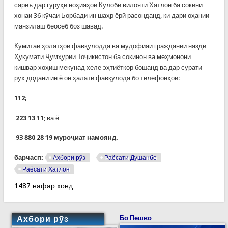
сареъ дар гурӯҳи ноҳияҳои Кӯлоби вилояти Хатлон ба сокини
хонаи 36 кӯчаи Борбади ин шаҳр ёрӣ расонданд, ки дари оҳании
манзилаш беосеб боз шавад.
Кумитаи ҳолатҳои фавқулодда ва мудофиаи граждании назди
Ҳукумати Ҷумҳурии Тоҷикистон ба сокинон ва меҳмонони
кишвар хоҳиш мекунад хеле эҳтиёткор бошанд ва дар сурати
рух додани ин ё он ҳалати фавқулода бо телефонҳои:
112;
223 13 11
; ва ё
93 880 28 19 муроҷиат намоянд.
барчасп:
Ахбори рӯз
Раёсати Душанбе
Раёсати Хатлон
1487 нафар хонд
Ахбори рӯз
Бо Пешво