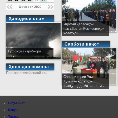
October 2020
Ҳаводиси олам
Идомаи ҷаласаҳои
ҷамъбастии Комиссияҳои
ҳолатҳои...
Сарбози наҷот
Тӯфонҳои харобкори
август
Ҳоло дар сомона
Пользователей онлайн: 0.
Сафари кории Раиси
Кумитаи ҳолатҳои
фавқулодда ба вилояти...
Роҳбарият
Қонун
Таърих