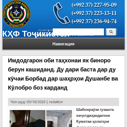
Поиск
КҲФ Тоҷикистон
Форма поиска
Навигация
Имдодгарон оби таҳхонаи як биноро
берун кашиданд. Ду дари баста дар ду
кӯчаи Борбад дар шаҳрҳои Душанбе ва
Кӯлобро боз карданд
Чоп шуд: 05/10/2020 |
redaktor
Шабонраӯзи гузашта
наҷотдиҳандагони
Кумитаи ҳолатҳои