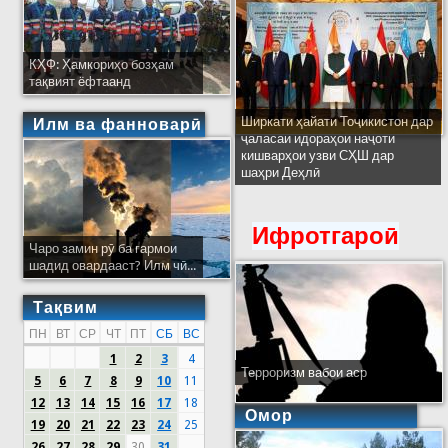
КҲФ: Ҳамкориҳо бозҳам
тақвият ёфтаанд
Ширкати ҳайати Тоҷикистон дар
Илм ва фанноварӣ
ҷаласаи идораҳои наҷоти
кишварҳои узви СҲШ дар
шаҳри Деҳлӣ
Ифротгароӣ
Чаро замин рӯ ба гармои
шадид овардааст? Илм чӣ...
Тақвим
ПН
ВТ
СР
ЧТ
ПТ
СБ
ВС
1
2
3
4
Терроризм вабои аср
5
6
7
8
9
10
11
12
13
14
15
16
17
18
Омор
19
20
21
22
23
24
25
26
27
28
29
30
31