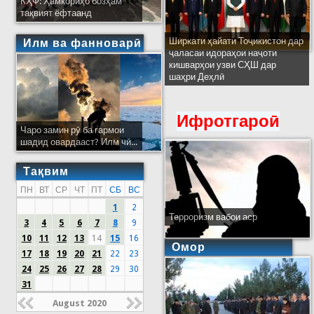
КҲФ: Ҳамкориҳо бозҳам
тақвият ёфтаанд
Ширкати ҳайати Тоҷикистон дар
Илм ва фанноварӣ
ҷаласаи идораҳои наҷоти
кишварҳои узви СҲШ дар
шаҳри Деҳлӣ
Ифротгароӣ
Чаро замин рӯ ба гармои
шадид овардааст? Илм чӣ...
Тақвим
ПН
ВТ
СР
ЧТ
ПТ
СБ
ВС
1
2
Терроризм вабои аср
3
4
5
6
7
8
9
10
11
12
13
14
15
16
Омор
17
18
19
20
21
22
23
24
25
26
27
28
29
30
31
August 2020