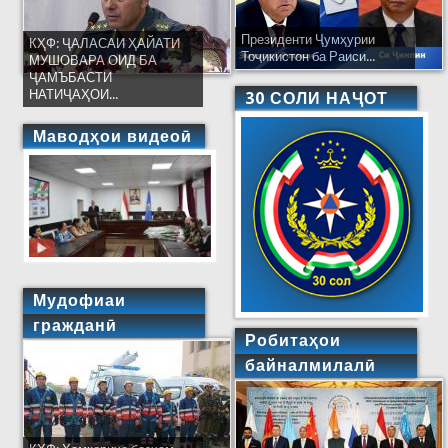
Президенти Ҷумҳурии
КҲФ: ҶАЛАСАИ ҲАЙАТИ
Тоҷикистон ба Раиси...
МУШОВАРА ОИД БА
ҶАМЪБАСТИ
НАТИҶАҲОИ...
30 СОЛИ НАҶОТ
Маводҳои видеоӣ
Мудофиаи
гражданӣ
Робитаҳои
байналмилалӣ