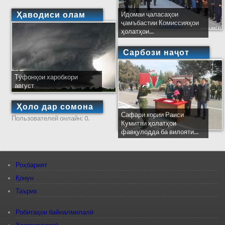
Ҳаводиси олам
Идомаи ҷаласаҳои
ҷамъбастии Комиссияҳои
ҳолатҳои...
Сарбози наҷот
Тӯфонҳои харобкори
август
Ҳоло дар сомона
Сафари кории Раиси
Пользователей онлайн: 0.
Кумитаи ҳолатҳои
фавқулодда ба вилояти...
Роҳбарият
Қонун
Таърих
Робитаҳои байналмилалӣ