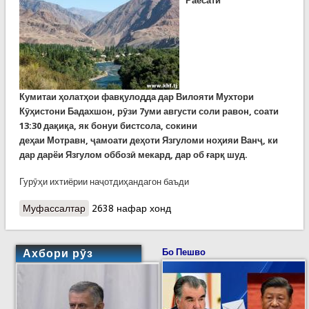
Раёсати
Кумитаи
ҳ
олат
ҳ
ои
фав
қ
улодда
дар Вилояти Мухтори
К
ӯҳ
истони
Бадахшон, рӯзи 7уми августи соли равон, соати
13:30 да
қ
и
қ
а
, як бонуи бистсола, сокини
де
ҳ
аи
Мотравн
,
ҷ
амоати де
ҳ
оти
Язгуломи
но
ҳ
ияи
Ван
ҷ
, ки
дар дарёи Язгулом оббозӣ мекард, дар об ғарқ шуд.
Гурӯҳи ихтиёрии наҷотдиҳандагон баъди
Муфассалтар
о Ду хабар, ду фоҷеа. Худкушии як ҷавони 29-
2638 нафар хонд
сола дар Сурхоб. Ҳалокати як бонуи 20-сола
дар Язгулом
Ахбори рӯз
Бо Пешво