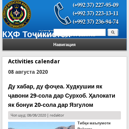
Поиск
КҲФ Тоҷикистон
Форма поиска
Навигация
Activities calendar
08 августа 2020
Ду хабар, ду фоҷеа. Худкушии як
ҷавони 29-сола дар Сурхоб. Ҳалокати
як бонуи 20-сола дар Язгулом
Чоп шуд: 08/08/2020 |
redaktor
Тиб
қ
и
маълумоти