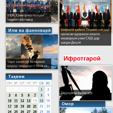
КҲФ: Ҳамкориҳо бозҳам
тақвият ёфтаанд
Ширкати ҳайати Тоҷикистон дар
Илм ва фанноварӣ
ҷаласаи идораҳои наҷоти
кишварҳои узви СҲШ дар
шаҳри Деҳлӣ
Ифротгароӣ
Чаро замин рӯ ба гармои
шадид овардааст? Илм чӣ...
Тақвим
ПН
ВТ
СР
ЧТ
ПТ
СБ
ВС
1
2
Терроризм вабои аср
3
4
5
6
7
8
9
10
11
12
13
14
15
16
Омор
17
18
19
20
21
22
23
24
25
26
27
28
29
30