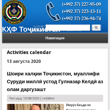
Поиск
КҲФ Тоҷикистон
Форма поиска
Навигация
Activities calendar
13 августа 2020
Шоири халқии Тоҷикистон, муаллифи
Суруди миллӣ устод Гулназар Келдӣ аз
олам даргузашт
Чоп шуд: 13/08/2020 |
redaktor
Имрӯз баъди як