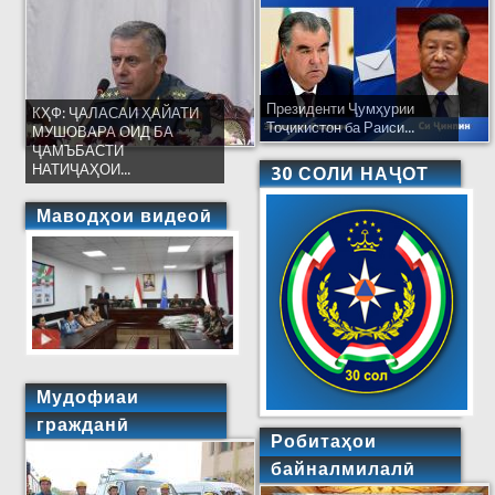
Президенти Ҷумҳурии
КҲФ: ҶАЛАСАИ ҲАЙАТИ
Тоҷикистон ба Раиси...
МУШОВАРА ОИД БА
ҶАМЪБАСТИ
НАТИҶАҲОИ...
30 СОЛИ НАҶОТ
Маводҳои видеоӣ
Мудофиаи
гражданӣ
Робитаҳои
байналмилалӣ