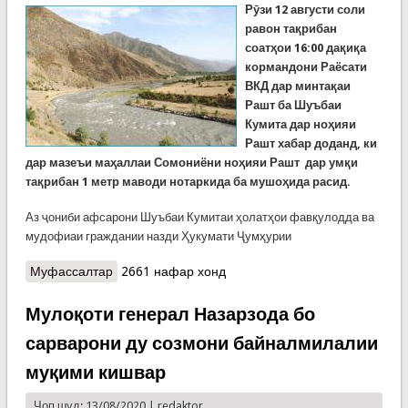
Рӯзи 12 августи соли
равон та
қ
рибан
соат
ҳ
ои 16:00 да
қ
и
қ
а
кормандони Раёсати
ВКД дар минта
қ
аи
Рашт
ба Шуъбаи
Кумита дар но
ҳ
ияи
Р
ашт хабар доданд, ки
дар мазеъи ма
ҳ
ал
лаи Сомониёни но
ҳ
ияи
Рашт
дар умқи
та
қ
рибан
1
метр
мавод
и
но
таркида
ба
мушо
ҳ
ида
расид
.
Аз ҷониби афсарони Шуъбаи Кумитаи ҳолатҳои фавқулодда ва
мудофиаи граждании назди Ҳукумати Ҷумҳурии
Муфассалтар
о Хабарҳои ин соат. Кашфи маводи тарканда
2661 нафар хонд
дар Рашт. Навраси ғарқшуда дар канали Сталин
ва...
Мулоқоти генерал Назарзода бо
сарварони ду созмони байналмилалии
муқими кишвар
Чоп шуд: 13/08/2020 |
redaktor