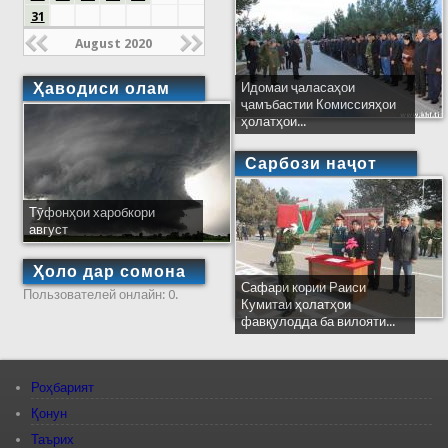
31
August 2020
Ҳаводиси олам
Идомаи ҷаласаҳои
ҷамъбастии Комиссияҳои
ҳолатҳои...
Сарбози наҷот
Тӯфонҳои харобкори
август
Ҳоло дар сомона
Сафари кории Раиси
Пользователей онлайн: 0.
Кумитаи ҳолатҳои
фавқулодда ба вилояти...
Роҳбарият
Қонун
Таърих