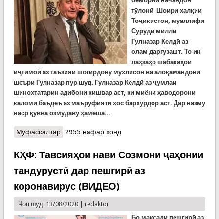
бемории начандон
тӯлонӣ Шоири халқии
Тоҷикистон, муаллифи
Суруди миллӣ
Гулназар Келдӣ аз
олам даргузашт. То ин
лаҳзаҳо шабакаҳои
иҷтимоӣ аз таъзияи шогирдону мухлисон ва алоқамандони
шеъри Гулназар пур шуд. Гулназар Келдӣ аз ҷумлаи
шинохтатарин адибони кишвар аст, ки миёни ҳаводорони
каломи баъдеъ аз маъруфияти хос бархӯрдор аст.
Дар назму
наср қувва озмудаву ҳамеша...
Муфассалтар
о Шоири халқии Тоҷикистон, муаллифи Суруди
2955 нафар хонд
миллӣ устод Гулназар Келдӣ аз олам даргузашт
КҲФ: Тавсияҳои нави Созмони ҷаҳонии
тандурустӣ дар пешгирӣ аз
коронавирус (ВИДЕО)
Чоп шуд: 13/08/2020 |
redaktor
Бо мақсади пешгирӣ аз