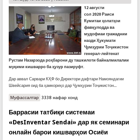
12 август
и
сол
2020
Раиси
Кумитаи ҳолатҳои
фавқулодда ва
мудофиаи гражаднии
назди Ҳукумати
Ҷумҳурии Тоҷикистон
генерал-лейтенат
Рустам Назарзода роҳбарони ду ташкилоти байналмилалии
муқими кишварро ба ҳузур пазируфт.
Дар аввал Сарвари КҲФ бо Директори дафтари Намояндагии
Швейсария оид ба ҳамкориҳо дар Ҷумҳурии Тоҷикистон...
Муфассалтар
о Мулоқоти генерал Назарзода бо сарварони ду
3338 нафар хонд
созмони байналмилалии муқими кишвар
Баррасии татбиқи системаи
«DesInventar Sendai» дар як семинари
онлайн барои кишварҳои Осиёи