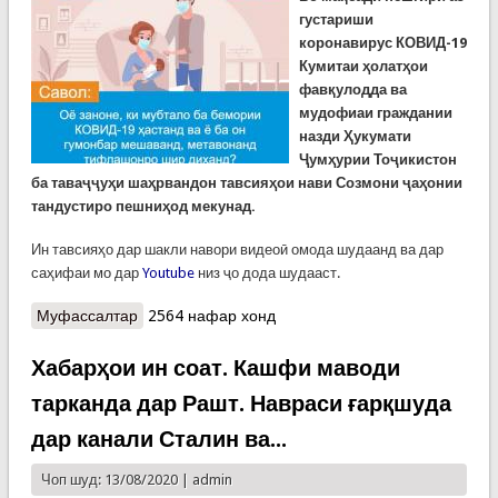
густариши
коронавирус КОВИД-19
Кумитаи ҳолатҳои
фавқулодда ва
мудофиаи граждании
назди Ҳукумати
Ҷумҳурии Тоҷикистон
ба таваҷҷуҳи шаҳрвандон тавсияҳои нави Созмони ҷаҳонии
тандустиро пешниҳод мекунад.
Ин тавсияҳо дар шакли навори видеоӣ омода шудаанд ва дар
саҳифаи мо дар
Youtube
низ ҷо дода шудааст.
Муфассалтар
о КҲФ: Тавсияҳои нави Созмони ҷаҳонии
2564 нафар хонд
тандурустӣ дар пешгирӣ аз коронавирус
(ВИДЕО)
Хабарҳои ин соат. Кашфи маводи
тарканда дар Рашт. Навраси ғарқшуда
дар канали Сталин ва...
Чоп шуд: 13/08/2020 |
admin