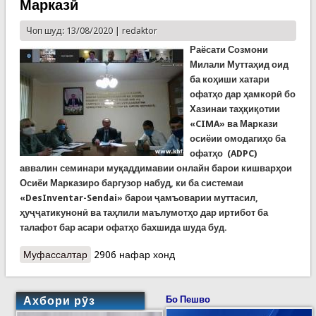
Марказӣ
Чоп шуд: 13/08/2020 |
redaktor
Раёсати Созмони
Милали Муттаҳид оид
ба коҳиши хатари
офатҳо дар ҳамкорӣ бо
Хазинаи таҳқиқотии
«CIMA» ва Маркази
осиёии омодагиҳо ба
офатҳо (ADPC)
аввалин семинари муқаддимавии онлайн барои кишварҳои
Осиёи Марказиро баргузор набуд, ки ба системаи
«DesInventar-Sendai» барои ҷамъоварии муттасил,
ҳуҷҷатикунонӣ ва таҳлили маълумотҳо дар иртибот ба
талафот бар асари офатҳо бахшида шуда буд.
Муфассалтар
о Баррасии татбиқи системаи «DesInventar
2906 нафар хонд
Sendai» дар як семинари онлайн барои
кишварҳои Осиёи Марказӣ
Ахбори рӯз
Бо Пешво