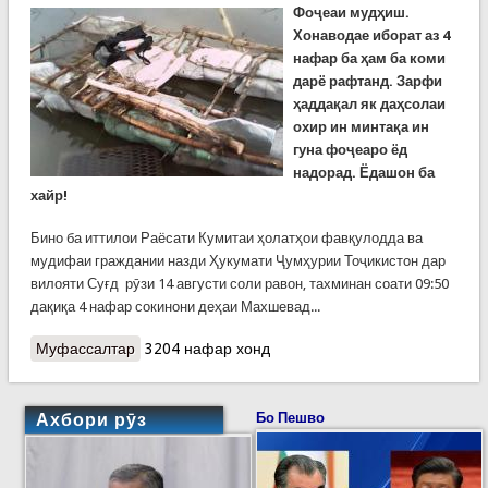
Фоҷеаи мудҳиш.
Хонаводае иборат аз 4
нафар ба ҳам ба коми
дарё рафтанд. Зарфи
ҳаддақал як даҳсолаи
охир ин минтақа ин
гуна фоҷеаро ёд
надорад. Ёдашон ба
хайр!
Бино ба иттилои Раёсати Кумитаи ҳолатҳои фавқулодда ва
мудифаи граждании назди Ҳукумати Ҷумҳурии Тоҷикистон дар
вилояти Суғд рӯзи 14 августи соли равон, тахминан соати 09:50
дақиқа 4 нафар сокинони деҳаи Махшевад...
Муфассалтар
о Мудҳиштарин фоҷеаи рӯз. Ҳалокати як
3204 нафар хонд
хонаводаи чорнафара дар Айнӣ, ки мехостанд
бо заврақи худсохт дарёро убур кунанд
Ахбори рӯз
Бо Пешво