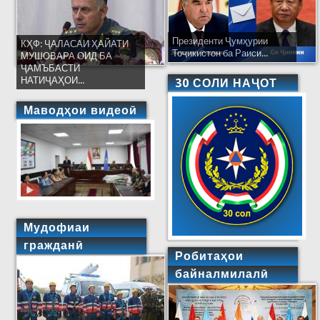
Президенти Ҷумҳурии
КҲФ: ҶАЛАСАИ ҲАЙАТИ
Тоҷикистон ба Раиси...
МУШОВАРА ОИД БА
ҶАМЪБАСТИ
НАТИҶАҲОИ...
30 СОЛИ НАҶОТ
Маводҳои видеоӣ
Мудофиаи
гражданӣ
Робитаҳои
байналмилалӣ