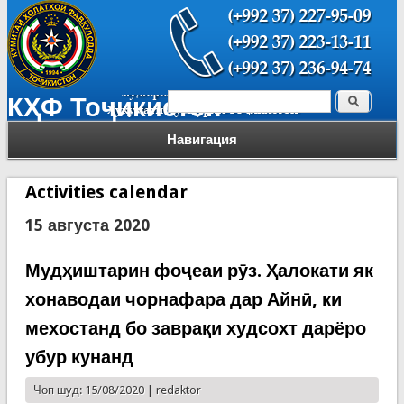
Поиск
КҲФ Тоҷикистон
Форма поиска
Навигация
Activities calendar
15 августа 2020
Мудҳиштарин фоҷеаи рӯз. Ҳалокати як
хонаводаи чорнафара дар Айнӣ, ки
мехостанд бо заврақи худсохт дарёро
убур кунанд
Чоп шуд: 15/08/2020 |
redaktor