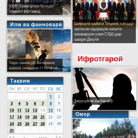
КҲФ: Ҳамкориҳо бозҳам
тақвият ёфтаанд
Ширкати ҳайати Тоҷикистон дар
Илм ва фанноварӣ
ҷаласаи идораҳои наҷоти
кишварҳои узви СҲШ дар
шаҳри Деҳлӣ
Ифротгароӣ
Чаро замин рӯ ба гармои
шадид овардааст? Илм чӣ...
Тақвим
ПН
ВТ
СР
ЧТ
ПТ
СБ
ВС
1
2
Терроризм вабои аср
3
4
5
6
7
8
9
10
11
12
13
14
15
16
Омор
17
18
19
20
21
22
23
24
25
26
27
28
29
30
31