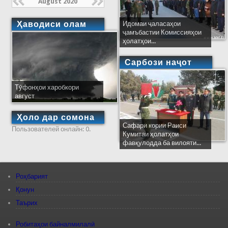
August 2020
Ҳаводиси олам
Идомаи ҷаласаҳои
ҷамъбастии Комиссияҳои
ҳолатҳои...
Сарбози наҷот
Тӯфонҳои харобкори
август
Ҳоло дар сомона
Сафари кории Раиси
Пользователей онлайн: 0.
Кумитаи ҳолатҳои
фавқулодда ба вилояти...
Роҳбарият
Қонун
Таърих
Робитаҳои байналмилалӣ