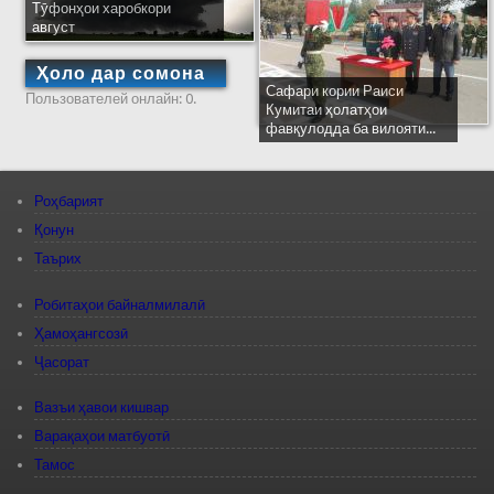
Тӯфонҳои харобкори
август
Ҳоло дар сомона
Сафари кории Раиси
Пользователей онлайн: 0.
Кумитаи ҳолатҳои
фавқулодда ба вилояти...
Роҳбарият
Қонун
Таърих
Робитаҳои байналмилалӣ
Ҳамоҳангсозӣ
Ҷасорат
Вазъи ҳавои кишвар
Варақаҳои матбуотӣ
Тамос