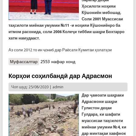
Ҳосилоти ноҳияи
Кўшониён мебошад.
Соли 2001 Муассисаи
таҳсилоти миёнаи умумии №11 -и ноҳияи Кўшониёнро ба
итмом расонида, соли 2006 Колеҷи тиббии шаҳри Бохтарро
хатм намудааст.
Аз соли 2012 то ин ҷониб дар Раёсати Кумитаи ҳолатҳои
Муфассалтар
о Ифтихорнома ба Ҳабиба Холова
2553 нафар хонд
Корҳои соҳилбандӣ дар Адрасмон
Чоп шуд: 25/08/2020 |
admin
Дар ҷамоати шаҳраки
Адрасмони шаҳри
Гулистон деҳаи
Гулдара, ки шафати
муассисаи таҳсилоти
миёнаи умумии №4, ки
дар минтақаи хавфнок