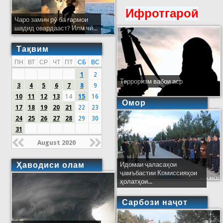
Ифротгароӣ
Чаро замин рӯ ба гармои
шадид овардааст? Илм чӣ...
Тақвим
ПН
ВТ
СР
ЧТ
ПТ
СБ
ВС
1
2
Терроризм вабои аср
3
4
5
6
7
8
9
10
11
12
13
14
15
16
Омор
17
18
19
20
21
22
23
24
25
26
27
28
29
30
31
August 2020
Ҳаводиси олам
Идомаи ҷаласаҳои
ҷамъбастии Комиссияҳои
ҳолатҳои...
Сарбози наҷот