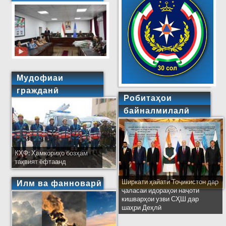
Мудофиаи
гражданӣ
Робитаҳои
байналмилалӣ
КҲФ: Ҳамкориҳо бозҳам
тақвият ёфтаанд
Ширкати ҳайати Тоҷикистон дар
Илм ва фанноварӣ
ҷаласаи идораҳои наҷоти
кишварҳои узви СҲШ дар
шаҳри Деҳлӣ