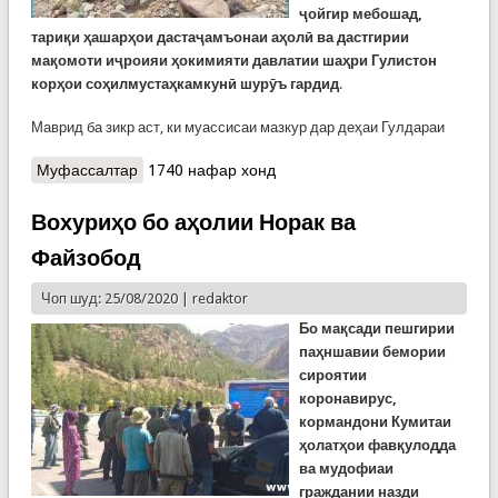
ҷойгир мебошад,
тариқи ҳашарҳои дастаҷамъонаи аҳолӣ ва дастгирии
мақомоти иҷроияи ҳокимияти давлатии шаҳри Гулистон
корҳои соҳилмустаҳкамкунӣ шурӯъ гардид
.
Маврид ба зикр аст, ки муассисаи мазкур дар деҳаи Гулдараи
Муфассалтар
о Корҳои соҳилбандӣ дар Адрасмон
1740 нафар хонд
Вохуриҳо бо аҳолии Норак ва
Файзобод
Чоп шуд: 25/08/2020 |
redaktor
Бо мақсади пешгирии
паҳншавии бемории
сироятии
коронавирус,
кормандони Кумитаи
ҳолатҳои фавқулодда
ва мудофиаи
граждании назди