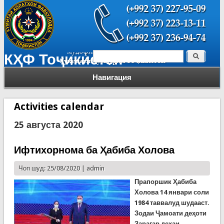
Поиск
КҲФ Тоҷикистон
Форма поиска
Навигация
Activities calendar
25 августа 2020
Ифтихорнома ба Ҳабиба Холова
Чоп шуд: 25/08/2020 |
admin
Прапоршик
Ҳабиба
Холова
14 январи соли
1984 таввалуд шудааст.
Зодаи Ҷамоати деҳоти
Зарагар деҳаи