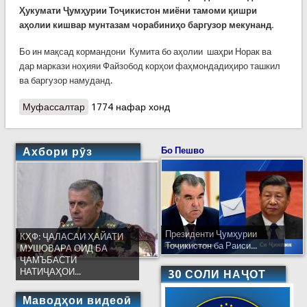
Ҳукумати Ҷумҳурии Тоҷикистон миёни тамоми қишри
аҳолии кишвар мунтазам чорабиниҳо баргузор мекунанд.
Бо ин мақсад кормандони Кумита бо аҳолии шаҳри Норак ва
дар маркази ноҳияи Файзобод корҳои фаҳмондадиҳиро ташкил
ва баргузор намуданд.
Муфассалтар
о Вохуриҳо бо аҳолии Норак ва Файзобод
1774 нафар хонд
Ахбори рӯз
Бо Пешво
Президенти Ҷумҳурии
КҲФ: ҶАЛАСАИ ҲАЙАТИ
Тоҷикистон ба Раиси...
МУШОВАРА ОИД БА
ҶАМЪБАСТИ
НАТИҶАҲОИ...
30 СОЛИ НАҶОТ
Маводҳои видеоӣ