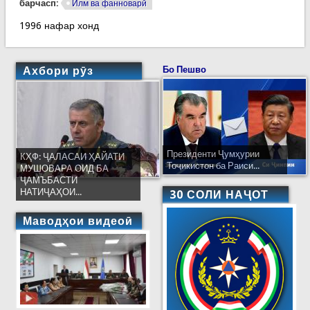
барчасп:
Илм ва фанноварӣ
1996 нафар хонд
Ахбори рӯз
Бо Пешво
Президенти Ҷумҳурии
КҲФ: ҶАЛАСАИ ҲАЙАТИ
Тоҷикистон ба Раиси...
МУШОВАРА ОИД БА
ҶАМЪБАСТИ
НАТИҶАҲОИ...
30 СОЛИ НАҶОТ
Маводҳои видеоӣ