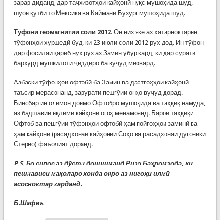
зарар диданд, дар таҷҳизотҳои кайҳонӣ нуқс мушоҳида шуд,
шуои қутбӣ то Мексика ва Каймани Бузург мушоҳида шуд.
Тӯфони геомагнитии соли 2012
. Он низ яке аз хатарноктарин
тӯфонҳои хуршедӣ буд, ки 23 июли соли 2012 рух дод. Ин тӯфон
дар фосилаи қариб нуҳ рӯз аз Замин убур кард, ки дар сурати
бархӯрд мушкилоти ҷиддиро ба вуҷуд меовард.
Азбаски тӯфонҳои офтобӣ ба Замин ва дастгоҳҳои кайҳонӣ
таъсир мерасонанд, зарурати пешгӯии онҳо вуҷуд дорад.
Бинобар ин олимон доимо Офтобро мушоҳида ва таҳқиқ намуда,
аз бадшавии иқлими кайҳонӣ огоҳ менамоянд. Барои таҳқиқи
Офтоб ва пешгӯии тӯфонҳои офтобӣ ҳам пойгоҳҳои заминӣ ва
ҳам кайҳонӣ (расадхонаи кайҳонии Соҳо ва расадхонаи дугоники
Стерео) фаъолият доранд.
P.S. Бо сипос аз дӯсти донишманд Ризо Баҳромзода, ки
пешнависи мақоларо хонда онро аз нигоҳи илмӣ
асосноктар карданд.
Б.Шафеъ