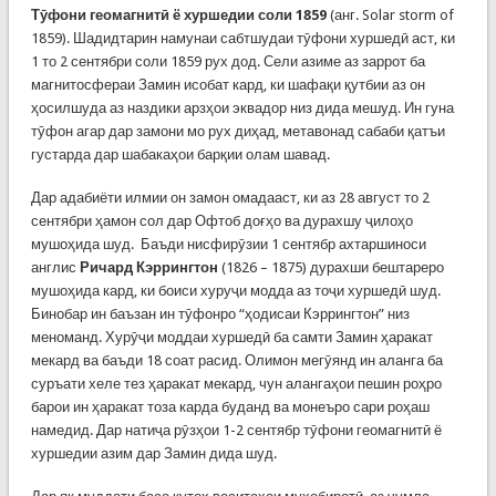
Тӯфони геомагнитӣ ё хуршедии соли 1859
(анг. Solar storm of
1859‎). Шадидтарин намунаи сабтшудаи тӯфони хуршедӣ аст, ки
1 то 2 сентябри соли 1859 рух дод. Сели азиме аз заррот ба
магнитосфераи Замин исобат кард, ки шафақи қутбии аз он
ҳосилшуда аз наздики арзҳои эквадор низ дида мешуд. Ин гуна
тӯфон агар дар замони мо рух диҳад, метавонад сабаби қатъи
густарда дар шабакаҳои барқии олам шавад.
Дар адабиёти илмии он замон омадааст, ки аз 28 август то 2
сентябри ҳамон сол дар Офтоб доғҳо ва дурахшу ҷилоҳо
мушоҳида шуд. Баъди нисфирӯзии 1 сентябр ахтаршиноси
англис
Ричард Кэррингтон
(1826 – 1875) дурахши бештареро
мушоҳида кард, ки боиси хуруҷи модда аз тоҷи хуршедӣ шуд.
Бинобар ин баъзан ин тӯфонро “ҳодисаи Кэррингтон” низ
меноманд. Хурӯҷи моддаи хуршедӣ ба самти Замин ҳаракат
мекард ва баъди 18 соат расид. Олимон мегӯянд ин аланга ба
суръати хеле тез ҳаракат мекард, чун алангаҳои пешин роҳро
барои ин ҳаракат тоза карда буданд ва монеъро сари роҳаш
намедид. Дар натиҷа рӯзҳои 1-2 сентябр тӯфони геомагнитӣ ё
хуршедии азим дар Замин дида шуд.