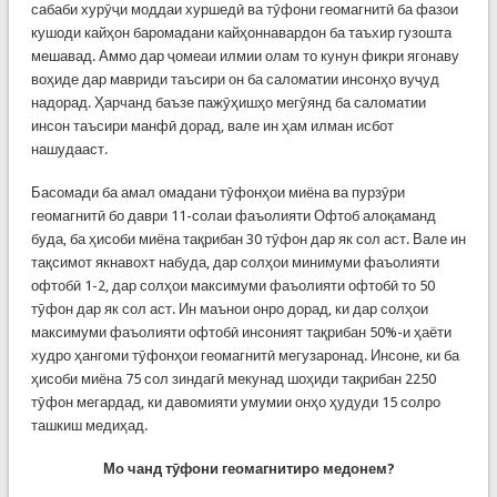
сабаби хурӯҷи моддаи хуршедӣ ва тӯфони геомагнитӣ ба фазои
кушоди кайҳон баромадани кайҳоннавардон ба таъхир гузошта
мешавад. Аммо дар ҷомеаи илмии олам то кунун фикри ягонаву
воҳиде дар мавриди таъсири он ба саломатии инсонҳо вуҷуд
надорад. Ҳарчанд баъзе пажӯҳишҳо мегӯянд ба саломатии
инсон таъсири манфӣ дорад, вале ин ҳам илман исбот
нашудааст.
Басомади ба амал омадани тӯфонҳои миёна ва пурзӯри
геомагнитӣ бо даври 11-солаи фаъолияти Офтоб алоқаманд
буда, ба ҳисоби миёна тақрибан 30 тӯфон дар як сол аст. Вале ин
тақсимот якнавохт набуда, дар солҳои минимуми фаъолияти
офтобӣ 1-2, дар солҳои максимуми фаъолияти офтобӣ то 50
тӯфон дар як сол аст. Ин маънои онро дорад, ки дар солҳои
максимуми фаъолияти офтобӣ инсоният тақрибан 50%-и ҳаёти
худро ҳангоми тӯфонҳои геомагнитӣ мегузаронад. Инсоне, ки ба
ҳисоби миёна 75 сол зиндагӣ мекунад шоҳиди тақрибан 2250
тӯфон мегардад, ки давомияти умумии онҳо ҳудуди 15 солро
ташкиш медиҳад.
Мо чанд тӯфони геомагнитиро медонем?