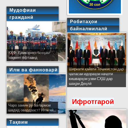
Мудофиаи
гражданӣ
Робитаҳои
байналмилалӣ
КҲФ: Ҳамкориҳо бозҳам
тақвият ёфтаанд
Ширкати ҳайати Тоҷикистон дар
Илм ва фанноварӣ
ҷаласаи идораҳои наҷоти
кишварҳои узви СҲШ дар
шаҳри Деҳлӣ
Ифротгароӣ
Чаро замин рӯ ба гармои
шадид овардааст? Илм чӣ...
Тақвим