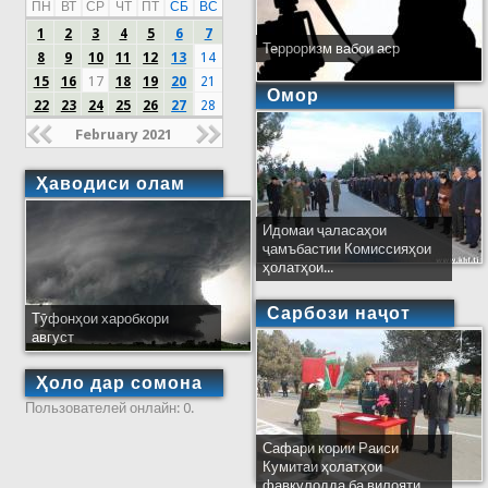
ПН
ВТ
СР
ЧТ
ПТ
СБ
ВС
1
2
3
4
5
6
7
Терроризм вабои аср
8
9
10
11
12
13
14
15
16
17
18
19
20
21
Омор
22
23
24
25
26
27
28
February 2021
Ҳаводиси олам
Идомаи ҷаласаҳои
ҷамъбастии Комиссияҳои
ҳолатҳои...
Сарбози наҷот
Тӯфонҳои харобкори
август
Ҳоло дар сомона
Пользователей онлайн: 0.
Сафари кории Раиси
Кумитаи ҳолатҳои
фавқулодда ба вилояти...