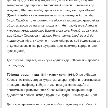
Дар як муддати басо кутоҳ воситаҳои мухобиротӣ, аз ҷумла
телефонҳо дар саросари Аврупо ва Амрикои Шимолӣ аз кор
монданд. Шафақи қутбӣ дар саросари олам, ҳатто дар Кариб
(
Ҳинди Ғарбӣ
– як минтақае аз шимоли уқёнуси Атлас дар
баҳри Кариб аст, ки шомили теъдоде аз кишварҳои ҷазираӣ ва
обҳои атрофи се маҷмааҷазира аст: Антили бузург, Антили
хурд ва маҷмааҷазираҳои Багом
) дида шуд. Ҷолибтар аз ҳама:
дар Кӯҳҳои Серхарсанг (
кӯҳҳои Роки - воқеъ дар Амрико
) ба
ҳадде рушан буд, ки шуои он тиллокобонро аз хоб бедор кард ва
онҳо ба гумони ин ки рӯз шудааст, даст ба омода кардани ғизои
субҳ заданд.
Ҳоло исбот шудааст, ки ин гуна ҳодиса ҳар 500 сол як маротиба
рух медиҳад.
Тӯфони геомагнитии 13-14 марти соли 1989
. Онро рӯйдоди
Квебек низ меноманд ва қудратмандтарин тӯфони геомагнитӣ аз
оғози давраи фатҳи кайҳон (1957) номида мешавад. Аз ин
системаи энержии вилояти Квебеки Канада зарари бештар
дидааст ва Квебек номида шудани ин тӯфон низ аз ҳамин ҷост.
Дар саросари олам воситаҳои иртиботи радиоиву мухобиротӣ