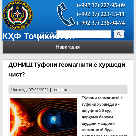
Поиск
КҲФ Тоҷикистон
Форма поиска
Навигация
ДОНИШ:Тӯфони геомагнитӣ ё хуршедӣ
чист?
Чоп шуд: 07/02/2021 |
redaktor
Тӯфони геомагнитӣ ё
тӯфони хуршедӣ як
ошуфтагӣ ё худ
дарҳаму барҳам
шудани майдони
геомагнитӣ буда,