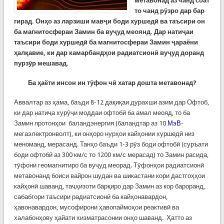
метавонад аз чанд соат
то чанд рӯзро дар бар
гирад. Онҳо аз ларзиши мавҷи боди хуршедӣ ва таъсири он
ба магнитосфераи Замин ба вуҷуд меоянд. Дар натиҷаи
таъсири боди хуршедӣ ба магнитосфераи Замин ҷараёни
ҳалқавие, ки дар камарбандҳои радиатсионӣ вуҷуд доранд
пурзӯр мешавад.
Ба ҳаёти инсон ин тӯфон чӣ хатар дошта метавонад?
Аввалтар аз ҳама, баъди 8-12 дақиқаи дурахши азим дар Офтоб,
ки дар натиҷа хурӯҷи моддаи офтобӣ ба амал меояд, то ба
Замин протонҳои баландэнергия (баландтар аз 10
МэВ
-
мегаэлектронволт), ки онҳоро нурҳои кайҳонии хуршедӣ низ
меноманд, мерасанд. Танҳо баъди 1-3 рӯз боди офтобӣ (суръати
боди офтобӣ аз 300 км/с то 1200 км/с мерасад) то Замин расида,
тӯфони геомагнитиро ба вуҷуд меорад. Тӯфонҳои радиатсионӣ
метавонанд боиси вайрон шудан ва шикастани кори дастгоҳҳои
кайҳонӣ шаванд, таҷҳизоти барқиро дар Замин аз кор бароранд,
сабабгори таъсири радиатсионӣ ба кайҳонавардон,
ҳавонавардон, мусофирони ҳавопаймоҳои реактивӣ ва
халабонҳову ҳайати хизматрасонии онҳо шаванд. Ҳатто аз