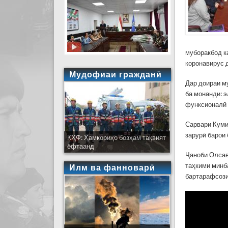
муборакбод к
коронавирус 
Мудофиаи гражданӣ
Дар доираи м
ба монанди: э
функсионалӣ 
Сарвари Кумит
зарурӣ барои
КҲФ: Ҳамкориҳо бозҳам тақвият
ёфтаанд
Ҷаноби Олсав
таҳкими минб
Илм ва фанноварӣ
бартарафсози