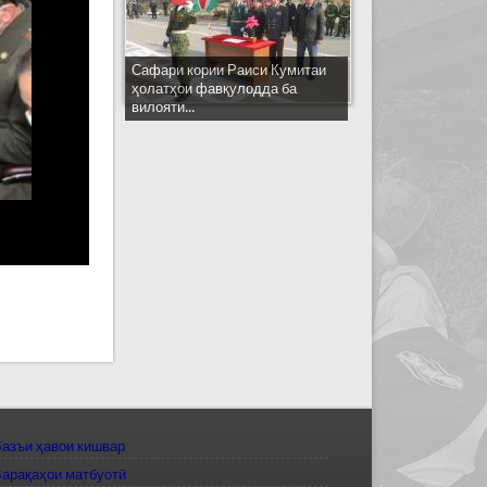
Сафари кории Раиси Кумитаи
ҳолатҳои фавқулодда ба
вилояти...
азъи ҳавои кишвар
арақаҳои матбуотӣ