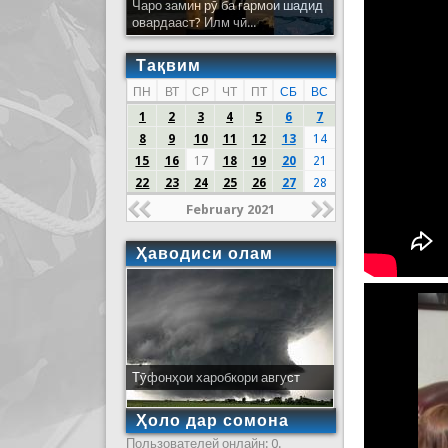
Чаро замин рӯ ба гармои шадид
овардааст? Илм чӣ...
Тақвим
ПН
ВТ
СР
ЧТ
ПТ
СБ
ВС
1
2
3
4
5
6
7
8
9
10
11
12
13
14
15
16
17
18
19
20
21
22
23
24
25
26
27
28
February 2021
Ҳаводиси олам
Тӯфонҳои харобкори август
Ҳоло дар сомона
Пользователей онлайн: 0.