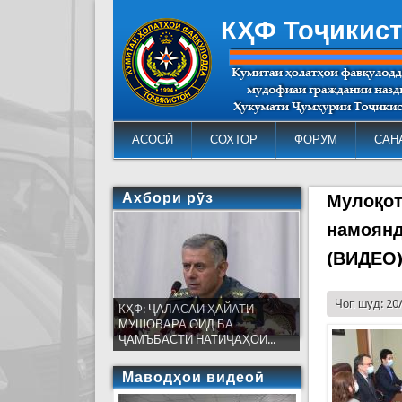
КҲФ Тоҷикис
АСОСӢ
СОХТОР
ФОРУМ
САН
Ахбори рӯз
Мулоқот
намоянд
(ВИДЕО
Чоп шуд: 20
КҲФ: ҶАЛАСАИ ҲАЙАТИ
МУШОВАРА ОИД БА
ҶАМЪБАСТИ НАТИҶАҲОИ...
Маводҳои видеоӣ