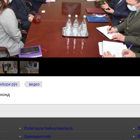
хбори рӯз
видео
 хонд
Робитаҳои байналмилалӣ
В
Ҳамоҳангсозӣ
В