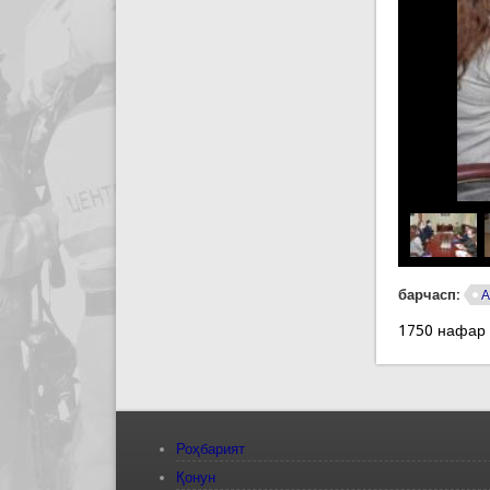
барчасп:
А
1750 нафар
Роҳбарият
Қонун