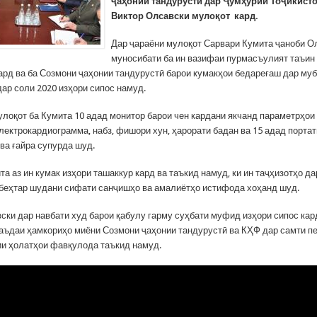
ҷаҳонии тандурустӣ дар Ҷумҳурии Тоҷикист
Виктор Олсавски мулоқот кард.
Дар ҷараёни мулоқот Сарвари Кумита ҷаноби О
муносибати ба ин вазифаи пурмасъулият таъи
ард ва ба Созмони ҷаҳонии тандурустӣ барои кумакҳои бедареғаш дар му
дар соли 2020 изҳори сипос намуд.
улоқот ба Кумита 10 адад монитор барои чен кардани якчанд параметрҳои
лектрокардиограмма, набз, фишори хун, ҳарорати бадан ва 15 адад порта
ва ғайра супурда шуд.
а аз ин кумак изҳори ташаккур кард ва таъкид намуд, ки ин таҷҳизотҳо д
 беҳтар шудани сифати санҷишҳо ва амалиётҳо истифода хоҳанд шуд.
ски дар навбати худ барои қабулу гарму суҳбати муфид изҳори сипос кар
аъдаи ҳамкориҳо миёни Созмони ҷаҳонии тандурустӣ ва КҲФ дар самти п
и ҳолатҳои фавқулода таъкид намуд.