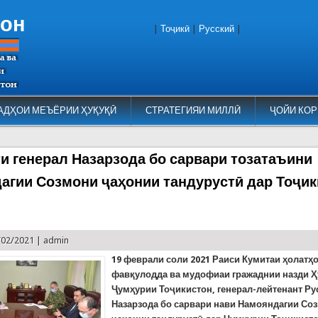
тон
|
Тоҷикӣ
|
Русский
|
АДҲОИ МЕЪЁРИИ ҲУҚУҚӢ
СТРАТЕГИЯИ МИЛЛӢ
ҶОЙИ КОР
и генерал Назарзода бо сарвари тозатаъини
агии Созмони ҷаҳонии тандурустӣ дар Тоҷик
)
/02/2021 |
admin
19 феврал
и соли
2021
Раиси Кумитаи ҳолатҳ
фавқулодда ва мудофиаи гражаднии назди 
Ҷумҳурии Тоҷикистон, генерал-лейтенант Ру
Назарзода бо сарвари нави Намояндагии Со