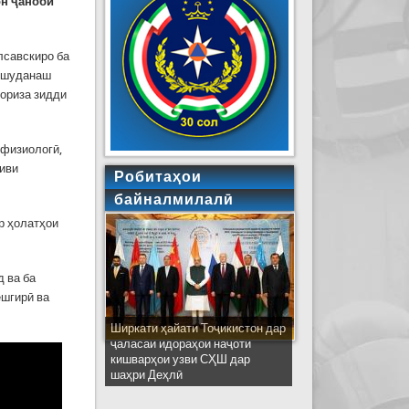
он ҷаноби
лсавскиро ба
н шуданаш
бориза зидди
 физиологӣ,
тиви
Робитаҳои
байналмилалӣ
ар ҳолатҳои
д ва ба
ешгирӣ ва
Ширкати ҳайати Тоҷикистон дар
ҷаласаи идораҳои наҷоти
кишварҳои узви СҲШ дар
шаҳри Деҳлӣ