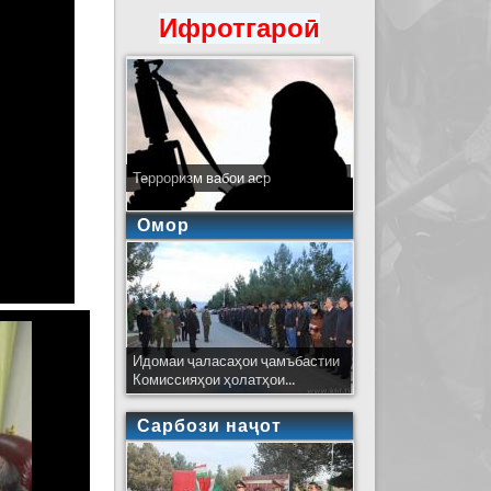
Ифротгароӣ
Терроризм вабои аср
Омор
Идомаи ҷаласаҳои ҷамъбастии
Комиссияҳои ҳолатҳои...
Сарбози наҷот