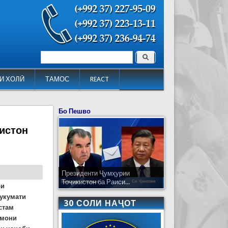
Поиск
Форма поиска
И ХОЛӢ
ТАМОС
REACT
Бо Пешво
истон
Президенти Ҷумҳурии
Тоҷикистон ба Раиси...
ои
Ҳукумати
30 СОЛИ НАҶОТ
стам
змони