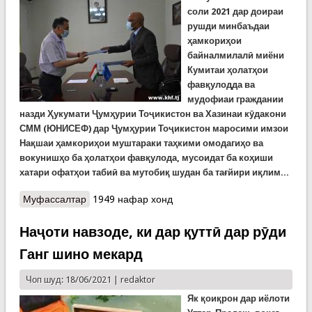
соли
2021
дар доираи
рушди минбаъдаи
ҳамкориҳои
байналмилалӣ миёни
Кумитаи ҳолатҳои
фавқулодда ва
мудофиаи граждании
назди Ҳукумати Ҷумҳурии Тоҷикистон ва Хазинаи кӯдакони
СММ (ЮНИСЕФ) дар Ҷумҳурии Тоҷикистон маросими имзои
Нақшаи ҳамкориҳои муштараки таҳкими омодагиҳо ва
вокунишҳо ба ҳолатҳои фавқулода, мусоидат ба коҳиши
хатари офатҳои табиӣ ва мутобиқ шудан ба тағйири иқлим...
Муфассалтар
о Нақшаи ҳамкориҳо миёни КҲФ ва ЮНИСЕФ
1949 нафар хонд
имзо шуд
Наҷоти навзоде, ки дар қуттӣ дар рӯди
Ганг шино мекард
Чоп шуд: 18/06/2021 |
redaktor
Як
қоиқрон
дар иёлоти