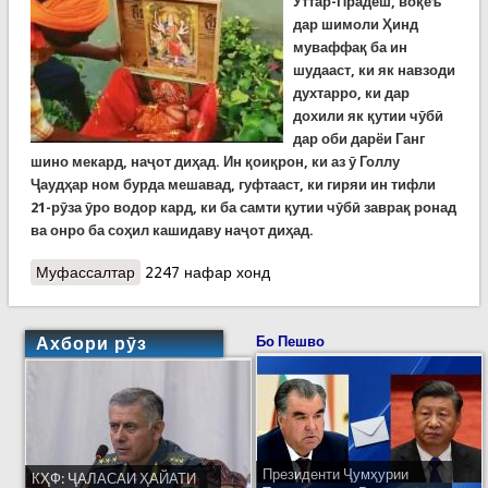
Уттар-Прадеш, во
қеъ
дар шимоли Ҳинд
муваффақ ба ин
шудааст, ки як навзоди
духтарро, ки дар
дохили як қутии чӯбӣ
дар оби дарёи Ганг
шино мекард, наҷот диҳад. Ин қоиқрон, ки аз ӯ Голлу
Ҷаудҳар ном бурда мешавад, гуфтааст, ки гиряи ин тифли
21-рӯза ӯро водор кард, ки ба самти қутии чӯбӣ заврақ ронад
ва онро ба соҳил кашидаву наҷот диҳад.
Муфассалтар
о Наҷоти навзоде, ки дар қуттӣ дар рӯди Ганг
2247 нафар хонд
шино мекард
Ахбори рӯз
Бо Пешво
Президенти Ҷумҳурии
КҲФ: ҶАЛАСАИ ҲАЙАТИ