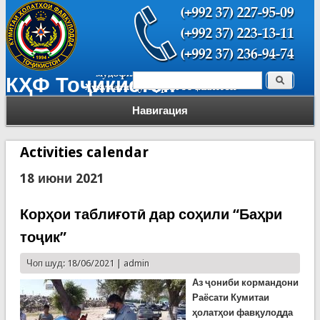
Поиск
КҲФ Тоҷикистон
Форма поиска
Навигация
Activities calendar
18 июни 2021
Корҳои таблиғотӣ дар соҳили “Баҳри
тоҷик”
Чоп шуд: 18/06/2021 |
admin
Аз ҷониби кормандони
Раёсати Кумитаи
ҳолатҳои фавқулодда