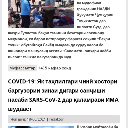
ва мудофиаи
граждании НАЗДИ
Ҳукумати Ҷумҳурии
Тоҷикистон дар
вилояти Суғд дар
шаҳри Гулистон баҳри таъмини бехатарии сокинону
меҳмонон, ки барои истироҳату фароғат соҳили "Баҳри
тоҷик" обутобгоҳи Сайёд омадаанду хурду калон бо
шиноварӣ машғуланд аксияи "Саломатӣ- гавҳари ноёби
инсон!" ташкил ва гузаронида шуд.
Муфассалтар
о Корҳои таблиғотӣ дар соҳили “Баҳри тоҷик”
1435 нафар хонд
COVID-19: Як таҳлилгари чинӣ хостори
баргузории зинаи дигари санҷиши
насаби SARS-CoV-2 дар қаламрави ИМА
шудааст
Чоп шуд: 18/06/2021 |
redaktor
Шумори мубталоён ба