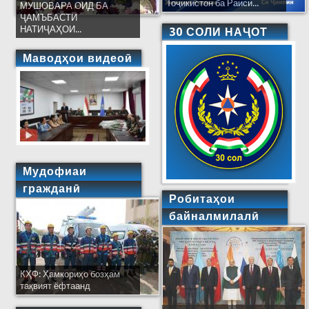
Тоҷикистон ба Раиси...
МУШОВАРА ОИД БА
ҶАМЪБАСТИ
НАТИҶАҲОИ...
30 СОЛИ НАҶОТ
Маводҳои видеоӣ
Мудофиаи
гражданӣ
Робитаҳои
байналмилалӣ
КҲФ: Ҳамкориҳо бозҳам
тақвият ёфтаанд