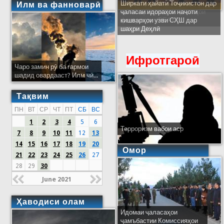
Ширкати ҳайати Тоҷикистон дар
Илм ва фанноварӣ
ҷаласаи идораҳои наҷоти
кишварҳои узви СҲШ дар
шаҳри Деҳлӣ
Ифротгароӣ
Чаро замин рӯ ба гармои
шадид овардааст? Илм чӣ...
Тақвим
ПН
ВТ
СР
ЧТ
ПТ
СБ
ВС
1
2
3
4
5
6
Терроризм вабои аср
7
8
9
10
11
12
13
14
15
16
17
18
19
20
Омор
21
22
23
24
25
26
27
28
29
30
June 2021
Ҳаводиси олам
Идомаи ҷаласаҳои
ҷамъбастии Комиссияҳои