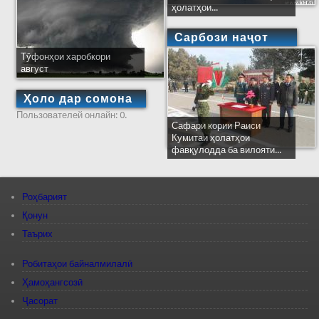
ҳолатҳои...
Сарбози наҷот
Тӯфонҳои харобкори
август
Ҳоло дар сомона
Пользователей онлайн: 0.
Сафари кории Раиси
Кумитаи ҳолатҳои
фавқулодда ба вилояти...
Роҳбарият
Қонун
Таърих
Робитаҳои байналмилалӣ
Ҳамоҳангсозӣ
Ҷасорат