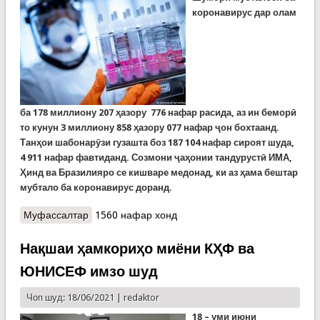
коронавирус дар олам
ба
178
миллиону
207
ҳазору
776
нафар расида, аз ин беморӣ
то кунун 3 миллиону 858 ҳазору 077 нафар ҷон бохтаанд.
Танҳои шабонарӯзи гузашта боз 187 104 нафар сироят шуда,
4 911 нафар фавтиданд. Созмони ҷаҳонии тандурустӣ ИМА,
Ҳинд ва Бразилияро се кишваре медонад, ки аз ҳама бештар
мубтало ба коронавирус доранд.
Муфассалтар
о COVID-19: Як таҳлилгари чинӣ хостори
1560 нафар хонд
баргузории зинаи дигари санҷиши насаби SARS-
CoV-2 дар қаламрави ИМА шудааст
Нақшаи ҳамкориҳо миёни КҲФ ва
ЮНИСЕФ имзо шуд
Чоп шуд: 18/06/2021 |
redaktor
18
– уми
июн
и