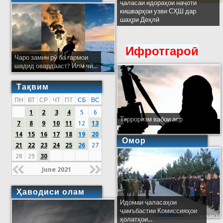
ҷаласаи идораҳои наҷоти
кишварҳои узви СҲШ дар
шаҳри Деҳлӣ
Ифротгароӣ
Чаро замин рӯ ба гармои
шадид овардааст? Илм чӣ...
Тақвим
ПН
ВТ
СР
ЧТ
ПТ
СБ
ВС
1
2
3
4
5
6
Терроризм вабои аср
7
8
9
10
11
12
13
14
15
16
17
18
19
20
Омор
21
22
23
24
25
26
27
28
29
30
June 2021
Ҳаводиси олам
Идомаи ҷаласаҳои
ҷамъбастии Комиссияҳои
ҳолатҳои...