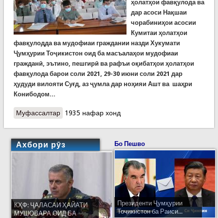
ҳолатҳои фавқулода ва
дар асоси Нақшаи
чорабиниҳои асосии
Кумитаи ҳолатҳои
фавқулодда ва мудофиаи граждании назди Хукумати
Ҷумҳурии Тоҷикистон оид ба масъалаҳои мудофиаи
гражданӣ, эътино, пешгирӣ ва рафъи оқибатҳои ҳолатҳои
фавқулода барои соли 2021, 29-30 июни соли 2021 дар
ҳудуди вилояти Суғд, аз ҷумла дар ноҳияи Ашт ва шаҳри
Конибодом...
Муфассалтар
о Машқҳои фармондеҳӣ- ситодӣ дар шаҳру
1935 нафар хонд
ноҳияҳои вилояти Суғд
Ахбори рӯз
Бо Пешво
Президенти Ҷумҳурии
КҲФ: ҶАЛАСАИ ҲАЙАТИ
Тоҷикистон ба Раиси...
МУШОВАРА ОИД БА