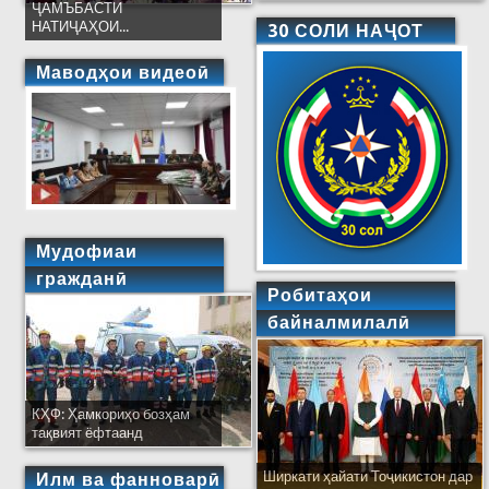
ҶАМЪБАСТИ
НАТИҶАҲОИ...
30 СОЛИ НАҶОТ
Маводҳои видеоӣ
Мудофиаи
гражданӣ
Робитаҳои
байналмилалӣ
КҲФ: Ҳамкориҳо бозҳам
тақвият ёфтаанд
Ширкати ҳайати Тоҷикистон дар
Илм ва фанноварӣ