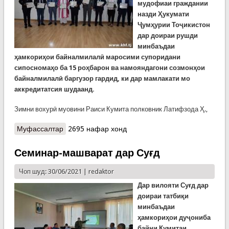
мудофиаи граждании
назди Ҳукумати
Ҷумҳурии Тоҷикистон
дар доираи рушди
минбаъдаи
ҳамкориҳои байналмилалӣ маросими супоридани
сипосномаҳо ба 15 роҳбарон ва намояндагони созмонҳои
байналмилалӣ баргузор гардид, ки дар мамлакати мо
аккредитатсия шудаанд.
Зимни вохурӣ муовини Раиси Кумита полковник Латифзода Ҳ.,
Муфассалтар
о Дар КҲФ ба созмонҳои байналмилалӣ
2695 нафар хонд
сипосномаҳо супорида шуд
Семинар-машварат дар Суғд
Чоп шуд: 30/06/2021 |
redaktor
Дар вилояти Суғд дар
доираи татбиқи
минбаъдаи
ҳамкориҳои дуҷониба
байни Кумитаи