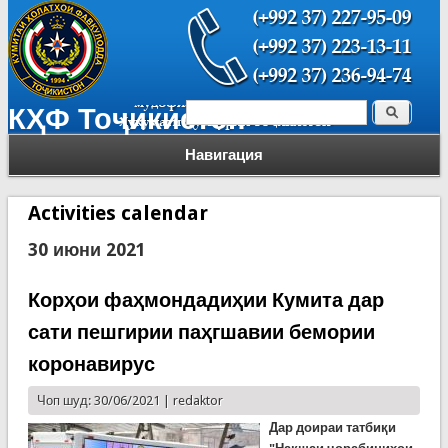
Поиск
КҲФ Тоҷикистон
Форма поиска
Навигация
Activities calendar
30 июни 2021
Корҳои фаҳмондадиҳии Кумита дар
сати пешгирии паҳгшавии бемории
коронавирус
Чоп шуд: 30/06/2021 |
redaktor
Дар доираи татбиқи