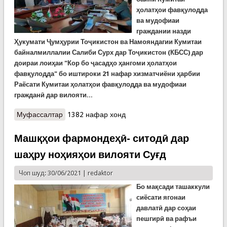
ҳолатҳои фавқулодда
ва мудофиаи
граждании назди
Ҳукумати Ҷумҳурии Тоҷикистон ва Намояндагии Кумитаи
байналмиллалии Салиби Сурх дар Тоҷикистон (КБСС) дар
доираи лоиҳаи "Кор бо ҷасадҳо ҳангоми ҳолатҳои
фавқулодда" бо иштироки 21 нафар хизматчиёни ҳарбии
Раёсати Кумитаи ҳолатҳои фавқулодда ва мудофиаи
гражданӣ дар вилояти...
Муфассалтар
о Семинар-машварат дар Суғд
1382 нафар хонд
Машқҳои фармондеҳӣ- ситодӣ дар
шаҳру ноҳияҳои вилояти Суғд
Чоп шуд: 30/06/2021 |
redaktor
Бо мақсади ташаккули
сиёсати ягонаи
давлатӣ дар соҳаи
пешгирӣ ва рафъи