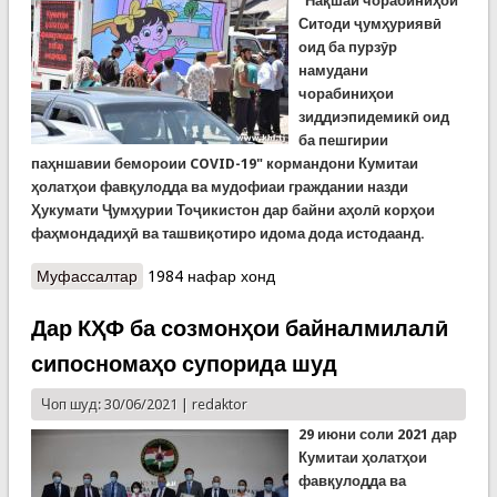
"Нақшаи чорабиниҳои
Ситоди ҷумҳуриявӣ
оид ба пурзӯр
намудани
чорабиниҳои
зиддиэпидемикӣ оид
ба пешгирии
паҳншавии бемороии COVID-19" кормандони Кумитаи
ҳолатҳои фавқулодда ва мудофиаи граждании назди
Ҳукумати Ҷумҳурии Тоҷикистон дар байни аҳолӣ корҳои
фаҳмондадиҳӣ ва ташвиқотиро идома дода истодаанд.
Муфассалтар
о Корҳои фаҳмондадиҳии Кумита дар сати
1984 нафар хонд
пешгирии паҳгшавии бемории коронавирус
Дар КҲФ ба созмонҳои байналмилалӣ
сипосномаҳо супорида шуд
Чоп шуд: 30/06/2021 |
redaktor
29 июни соли 2021 дар
Кумитаи ҳолатҳои
фавқулодда ва