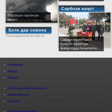
Сарбози наҷот
Тӯфонҳои харобкори
август
Ҳоло дар сомона
Пользователей онлайн: 0.
Сафари кории Раиси
Кумитаи ҳолатҳои
фавқулодда ба вилояти...
Роҳбарият
Қонун
Таърих
Робитаҳои байналмилалӣ
Ҳамоҳангсозӣ
Ҷасорат
Вазъи ҳавои кишвар