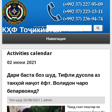
Поиск
КҲФ Тоҷикистон
Форма поиска
Навигация
Activities calendar
02 июни 2021
Дари баста боз шуд. Тифли дусола аз
танҳоӣ наҷот ёфт. Волидон чаро
бепарвоянд?
Чоп шуд: 02/06/2021 |
admin
Чанд соат пештар як