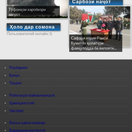
Сарбози наҷот
Тӯфонҳои харобкори
август
Ҳоло дар сомона
Пользователей онлайн: 0.
Сафари кории Раиси
Кумитаи ҳолатҳои
фавқулодда ба вилояти...
Роҳбарият
Қонун
Таърих
Робитаҳои байналмилалӣ
Ҳамоҳангсозӣ
Ҷасорат
Вазъи ҳавои кишвар
Варақаҳои матбуотӣ