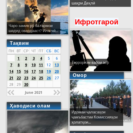
шаҳри Деҳлӣ
Ифротгароӣ
Чаро замин рӯ ба гармои
шадид овардааст? Илм чӣ...
Тақвим
ПН
ВТ
СР
ЧТ
ПТ
СБ
ВС
1
2
3
4
5
6
Терроризм вабои аср
7
8
9
10
11
12
13
14
15
16
17
18
19
20
Омор
21
22
23
24
25
26
27
28
29
30
June 2021
Ҳаводиси олам
Идомаи ҷаласаҳои
ҷамъбастии Комиссияҳои
ҳолатҳои...