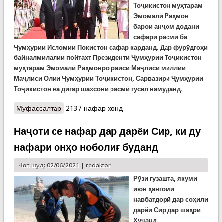
Тоҷикистон муҳтарам
Эмомалӣ Раҳмон
барои анҷом додани
сафари расмӣ ба
Ҷумҳурии Исломии Покистон сафар карданд.
Дар фурӯдгоҳи
байналмилалии пойтахт Президенти Ҷумҳурии Тоҷикистон
муҳтарам Эмомалӣ Раҳмонро раиси Маҷлиси миллии
Маҷлиси Олии Ҷумҳурии Тоҷикистон, Сарвазири Ҷумҳурии
Тоҷикистон ва дигар шахсони расмӣ гусел намуданд.
Муфассалтар
о Сафари расмии Президенти Ҷумҳурии
2137 нафар хонд
Тоҷикистон ба Ҷумҳурии Исломии Покистон
Наҷоти се нафар дар дарёи Сир, ки ду
нафари онҳо ноболиғ буданд
Чоп шуд: 02/06/2021 |
redaktor
Рӯзи гузашта, якуми
июн ҳангоми
навбатдорӣ дар соҳили
дарёи Сир дар шаҳри
Хуҷанд