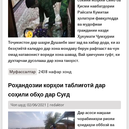
сокини ноҳияи Сино ба
Қисми навбатдории
Раёсати Кумитаи
ҳолатҳои фавқулодда
ва мудофиаи
граждании назди
Ҳукумати Ҷумҳурии
Тоҷикистон дар шаҳри Душанбе занг зад ва хабар дода, ки аз
беэҳтиётӣ калидро дар хона мондаву берун рафтааст ва чун
омад натавонист вориди хона шавад. Вай ҳамчунин гуфт, ки
духтарчаи дусолааш дар хона танҳост.
Муфассалтар
о Дари баста боз шуд. Тифли дусола аз танҳоӣ
2438 нафар хонд
наҷот ёфт. Волидон чаро бепарвоянд?
Роҳандозии корҳои таблиғотӣ дар
соҳили обҳо дар Суғд
Чоп шуд: 02/06/2021 |
redaktor
Дар асоси нақшаи
чорабиниҳои риояи
қоидаҳои оббозӣ ва