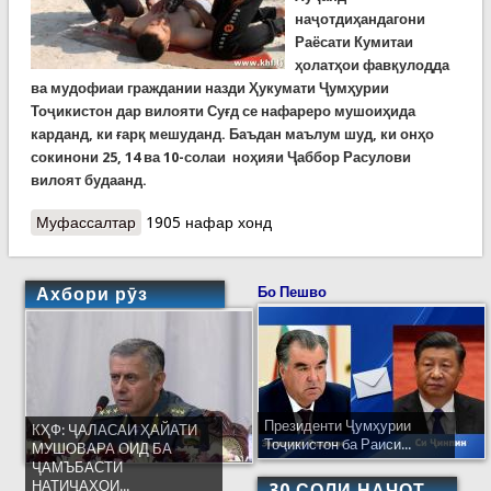
наҷотдиҳандагони
Раёсати Кумитаи
ҳолатҳои фавқулодда
ва мудофиаи граждании назди Ҳукумати Ҷумҳурии
Тоҷикистон дар вилояти Суғд се нафареро мушоиҳида
карданд, ки ғарқ мешуданд. Баъдан маълум шуд, ки онҳо
сокинони 25, 14 ва 10-солаи ноҳияи Ҷаббор Расулови
вилоят будаанд.
Муфассалтар
о Наҷоти се нафар дар дарёи Сир, ки ду
1905 нафар хонд
нафари онҳо ноболиғ буданд
Ахбори рӯз
Бо Пешво
Президенти Ҷумҳурии
КҲФ: ҶАЛАСАИ ҲАЙАТИ
Тоҷикистон ба Раиси...
МУШОВАРА ОИД БА
ҶАМЪБАСТИ
НАТИҶАҲОИ...
30 СОЛИ НАҶОТ