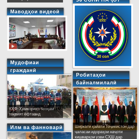
Маводҳои видеоӣ
Мудофиаи
гражданӣ
Робитаҳои
байналмилалӣ
КҲФ: Ҳамкориҳо бозҳам
тақвият ёфтаанд
Ширкати ҳайати Тоҷикистон дар
Илм ва фанноварӣ
ҷаласаи идораҳои наҷоти
кишварҳои узви СҲШ дар