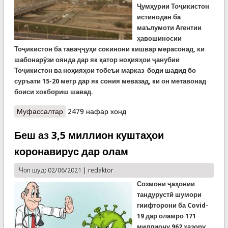
Ҷумҳурии Тоҷикистон
истинодан ба
маълумоти Агентии
ҳавошиносии
Тоҷикистон ба таваҷҷуҳи сокинони кишвар мерасонад, ки
шабонарӯзи оянда дар як қатор ноҳияҳои ҷанубии
Тоҷикистон ва ноҳияҳои тобеъи марказ боди шадид бо
суръати 15-20 метр дар як сония мевазад, ки он метавонад
боиси хокбориш шавад.
Муфассалтар
о Ҳавои пурчангу хок дар кишвар. ЧӢ БОЯД
2479 нафар хонд
КАРД? ЧАНД ТАВСИЯИ КҲФ
Беш аз 3,5 миллион куштаҳои
коронавирус дар олам
Чоп шуд: 02/06/2021 |
redaktor
Созмони ҷаҳонии
тандурустӣ шумори
гиифторони ба Covid-
19 дар оламро 171
миллиону 962 ҳазору