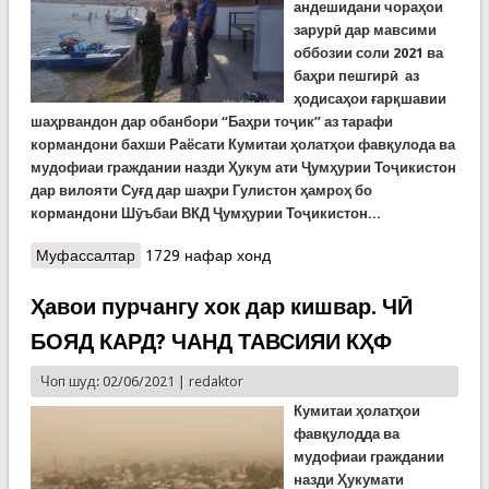
андешидани чораҳои
зарурӣ дар мавсими
оббозии соли 2021 ва
баҳри пешгирӣ аз
ҳодисаҳои ғарқшавии
шаҳрвандон дар обанбори “Баҳри тоҷик” аз тарафи
кормандони бахши Раёсати Кумитаи ҳолатҳои фавқулода ва
мудофиаи граждании назди Ҳукум ати Ҷумҳурии Тоҷикистон
дар вилояти Суғд дар шаҳри Гулистон ҳамроҳ бо
кормандони Шӯъбаи ВКД Ҷумҳурии Тоҷикистон...
Муфассалтар
о Роҳандозии корҳои таблиғотӣ дар соҳили обҳо
1729 нафар хонд
дар Суғд
Ҳавои пурчангу хок дар кишвар. ЧӢ
БОЯД КАРД? ЧАНД ТАВСИЯИ КҲФ
Чоп шуд: 02/06/2021 |
redaktor
Кумитаи ҳолатҳои
фавқулодда ва
мудофиаи граждании
назди Ҳукумати