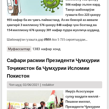
506 нафар эълон кард.
Танҳо шабонарӯзи
гузашта боз 223 ҳазору
955 нафар ба ин ҷамъ пайвастанд. Аз ин беморӣ аз аввали
ҳамгирӣ 3 миллиону 576 ҳазору 848 нафар ҷон бохтанд ва
154 миллиону 676 ҳазору 301 нафар пурра муолиҷа шуданд.
Шабонарӯзи гузашта дар
ИМА
боз 5 735 сироятшудаи...
Муфассалтар
о Беш аз 3,5 миллион куштаҳои коронавирус дар
1383 нафар хонд
олам
Сафари расмии Президенти Ҷумҳурии
Тоҷикистон ба Ҷумҳурии Исломии
Покистон
Чоп шуд: 02/06/2021 |
redaktor
Имрӯз Асосгузори
сулҳу ваҳдати миллӣ -
Пешвои миллат,
Президенти Ҷумҳурии