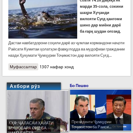
соати 14:20 дақиқа як
марди 35-сола, сокини
шаҳри Хуҷанди
вилояти Суғд ҳангоми
шино дар миёни дарё
ба ғарқ шудан оғозид.
Дастаи навбатдорони соҳили дарё аз ҷумлаи кормандони наҷоти
Раёсати Кумитаи ҳолатҳои фавқулодда ва мудофиаи граждании
назди Ҳукумати Ҷумҳурии Тоҷикистон дар вилояти Суғд...
Муфассалтар
о Наҷоти як марди 35-сола дар Хуҷанд. Боз
1307 нафар хонд
кардани як дари баста дар Душанбе
Ахбори рӯз
Бо Пешво
Президенти Ҷумҳурии
КҲФ: ҶАЛАСАИ ҲАЙАТИ
Тоҷикистон ба Раиси...
МУШОВАРА ОИД БА