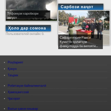
Сарбози наҷот
Тӯфонҳои харобкори
август
Ҳоло дар сомона
Пользователей онлайн: 0.
Сафари кории Раиси
Кумитаи ҳолатҳои
фавқулодда ба вилояти...
Роҳбарият
Қонун
Таърих
Робитаҳои байналмилалӣ
Ҳамоҳангсозӣ
Ҷасорат
Вазъи ҳавои кишвар