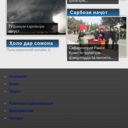
ҳолатҳои...
Сарбози наҷот
Тӯфонҳои харобкори
август
Ҳоло дар сомона
Сафари кории Раиси
Пользователей онлайн: 0.
Кумитаи ҳолатҳои
фавқулодда ба вилояти...
Роҳбарият
Қонун
Таърих
Робитаҳои байналмилалӣ
Ҳамоҳангсозӣ
Ҷасорат