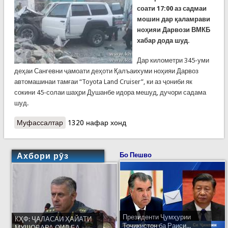
соати 17:00 аз садмаи
мошин дар қаламрави
ноҳияи Дарвози ВМКБ
хабар дода шуд.
Дар километри 345-уми
деҳаи Сангевни ҷамоати деҳоти Қалъаихуми ноҳияи Дарвоз
автомашинаи тамғаи “Toyota Land Cruiser”, ки аз ҷониби як
сокини 45-солаи шаҳри Душанбе идора мешуд, дучори садама
шуд.
Муфассалтар
о Садамаи “Toyota Land Cruiser”бо кормандони
1320 нафар хонд
Сафорати Ҳинд дар қаламрави ноҳияи Дарвоз
Ахбори рӯз
Бо Пешво
Президенти Ҷумҳурии
КҲФ: ҶАЛАСАИ ҲАЙАТИ
Тоҷикистон ба Раиси...
МУШОВАРА ОИД БА