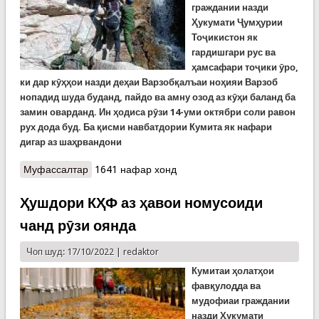
граждании назди
Ҳукумати Ҷумҳурии
Тоҷикистон як
гардишгари рус ва
ҳамсафари тоҷики ӯро,
ки дар кӯҳҳои назди деҳаи Варзобқалъаи ноҳияи Варзоб
нопадид шуда буданд, пайдо ва амну озод аз кӯҳи баланд ба
замин оварданд. Ин ҳодиса рӯзи 14-уми октябри соли равон
рух дода буд. Ба қисми навбатдории Кумита як нафари
дигар аз шаҳрвандони
Муфассалтар
о Наҷоти як гардишгари рус ва ҳамсафари
1641 нафар хонд
тоҷики ӯ дар кӯҳҳои Варзоб
Ҳушдори КҲФ аз ҳавои номусоиди
чанд рӯзи оянда
Чоп шуд: 17/10/2022 |
redaktor
К
умитаи ҳолатҳои
фавқулодда ва
мудофиаи граждании
назди Ҳукумати