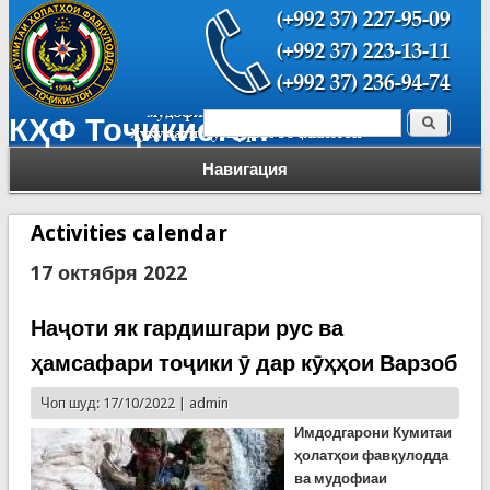
Поиск
КҲФ Тоҷикистон
Форма поиска
Навигация
Activities calendar
17 октября 2022
Наҷоти як гардишгари рус ва
ҳамсафари тоҷики ӯ дар кӯҳҳои Варзоб
Чоп шуд: 17/10/2022 |
admin
Имдодгарони Кумитаи
ҳолатҳои фавқулодда
ва мудофиаи