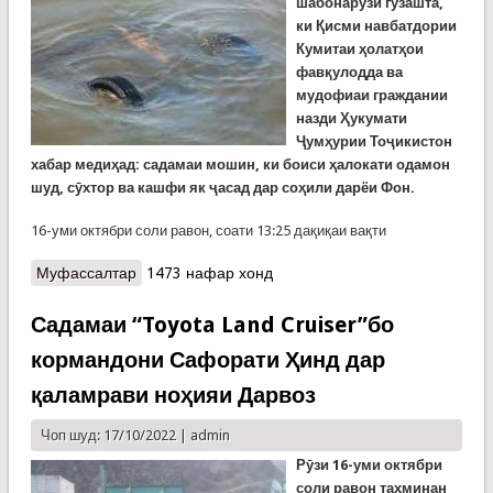
шабонарӯзи гузашта,
ки Қисми навбатдории
Кумитаи ҳолатҳои
фавқулодда ва
мудофиаи граждании
назди Ҳукумати
Ҷумҳурии Тоҷикистон
хабар медиҳад: садамаи мошин, ки боиси ҳалокати одамон
шуд, сӯхтор ва кашфи як ҷасад дар соҳили дарёи Фон.
16-уми октябри соли равон, соати 13:25 дақиқаи вақти
Муфассалтар
о Аз хабарҳои дирӯз. Садамаи мошин дар Айнӣ,
1473 нафар хонд
сӯхтор дар Барчиди Шуғнон ва зоҳир шудани як
ҷасад дар соҳили Фон
Садамаи “Toyota Land Cruiser”бо
кормандони Сафорати Ҳинд дар
қаламрави ноҳияи Дарвоз
Чоп шуд: 17/10/2022 |
admin
Рӯзи 16-уми октябри
соли равон
тахминан