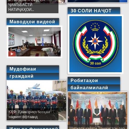
ҶАМЪБАСТИ
НАТИҶАҲОИ...
30 СОЛИ НАҶОТ
Маводҳои видеоӣ
Мудофиаи
гражданӣ
Робитаҳои
байналмилалӣ
КҲФ: Ҳамкориҳо бозҳам
тақвият ёфтаанд
Ширкати ҳайати Тоҷикистон дар