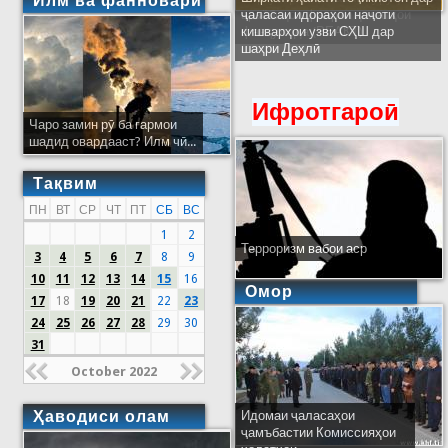
Илм ва фанноварӣ
ҷаласаи идораҳои наҷоти
кишварҳои узви СҲШ дар
шаҳри Деҳлӣ
Ифротгароӣ
Чаро замин рӯ ба гармои
шадид овардааст? Илм чӣ...
Тақвим
ПН
ВТ
СР
ЧТ
ПТ
СБ
ВС
1
2
Терроризм вабои аср
3
4
5
6
7
8
9
10
11
12
13
14
15
16
Омор
17
18
19
20
21
22
23
24
25
26
27
28
29
30
31
October 2022
Ҳаводиси олам
Идомаи ҷаласаҳои
ҷамъбастии Комиссияҳои