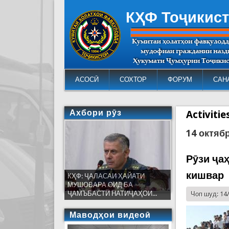
КҲФ Тоҷикис
АСОСӢ
СОХТОР
ФОРУМ
САН
Ахбори рӯз
Activiti
14 октяб
Рӯзи ҷа
кишвар
КҲФ: ҶАЛАСАИ ҲАЙАТИ
МУШОВАРА ОИД БА
ҶАМЪБАСТИ НАТИҶАҲОИ...
Чоп шуд: 14
Маводҳои видеоӣ