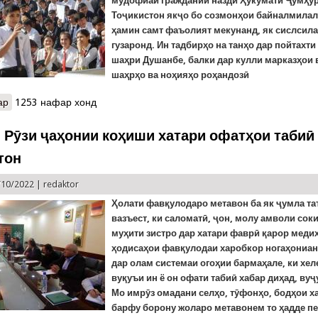
мудофиаи граждании назди Ҳукумати Ҷумҳу
Тоҷикистон якҷо бо созмонҳои байналмилали
ҳамин самт фаъолият мекунанд, як сислсил
гузаронд. Ин тадбирҳо на танҳо дар пойтахт
шаҳри Душанбе, балки дар кулли марказҳои
шаҳрҳо ва ноҳияҳо роҳандозӣ
ар
о Рӯзи ҷаҳонии коҳиши хатари офатҳо дар шаҳру вилоятҳои киш
1253 нафар хонд
 Рӯзи ҷаҳонии коҳиши хатари офатҳои табиӣ
тон
/10/2022 |
redaktor
Ҳолати фавқулодаро метавон ба як ҷумла та
вазъест, ки саломатӣ, ҷон, молу амволи сок
муҳити зистро дар хатари фаврӣ қарор меди
ҳодисаҳои фавқулодаи харобкор ногаҳонианд
дар олам системаи огоҳии бармаҳале, ки хел
вуқуъи ин ё он офати табиӣ хабар диҳад, вуҷ
Мо имрӯз омадани селҳо, тӯфонҳо, бодҳои х
барфу борону жоларо метавонем то ҳадде пе