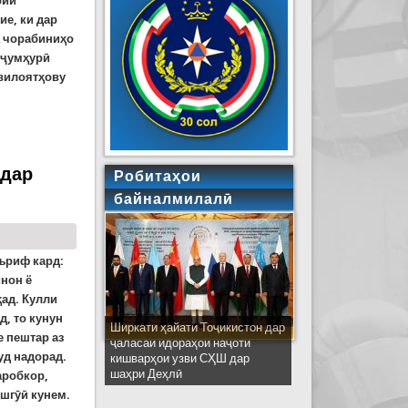
рии
е, ки дар
а чорабиниҳо
и ҷумҳурӣ
 вилоятҳову
вар
 дар
Робитаҳои
байналмилалӣ
ъриф кард:
инон ё
ҳад. Кулли
, то кунун
Ширкати ҳайати Тоҷикистон дар
е пештар аз
ҷаласаи идораҳои наҷоти
уд надорад.
кишварҳои узви СҲШ дар
шаҳри Деҳлӣ
аробкор,
шгӯӣ кунем.