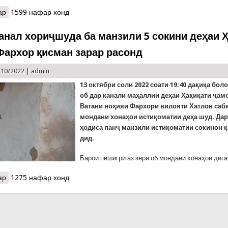
ар
о Таҷлили Рӯзи ҷаҳонии коҳиши хатари офатҳои табиӣ дар Тоҷик
1599 нафар хонд
канал хориҷшуда ба манзили 5 сокини деҳаи 
Фархор қисман зарар расонд
/10/2022 |
admin
13
октябри соли 2022 соати 19:40 дақиқа бол
об дар канали маҳаллии деҳаи Ҳақиқати ҷам
Ватани ноҳияи Фархори вилояти Хатлон саба
мондани хонаҳои истиқоматии деҳа шуд. Дар
ҳодиса панҷ манзили истиқоматии сокинон 
дид.
Барои пешигрӣ аз зери об мондани хонаҳои дига
ар
о Оби аз канал хориҷшуда ба манзили 5 сокини деҳаи Ҳақиқати 
1275 нафар хонд