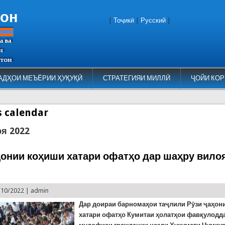
тон
|
Тоҷикӣ
|
Русский
|
АДҲОИ МЕЪЁРИИ ҲУҚУҚӢ
СТРАТЕГИЯИ МИЛЛӢ
ҶОЙИ КОР
es calendar
ря 2022
ҳонии коҳиши хатари офатҳо дар шаҳру вило
/10/2022 |
admin
Дар доираи барномаҳои таҷлили Рӯзи ҷаҳон
хатари офатҳо Кумитаи ҳолатҳои фавқулодд