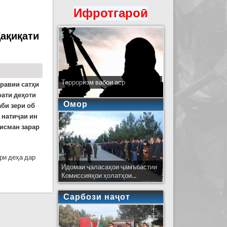
Ифротгароӣ
истон
Ҳақиқати
Терроризм вабои аср
оравии сатҳи
оати деҳоти
Омор
би зери об
 натиҷаи ин
қисман зарар
ри деҳа дар
Идомаи ҷаласаҳои ҷамъбастии
Комиссияҳои ҳолатҳои...
ноҳияи Фархор қисман зарар расонд
Сарбози наҷот