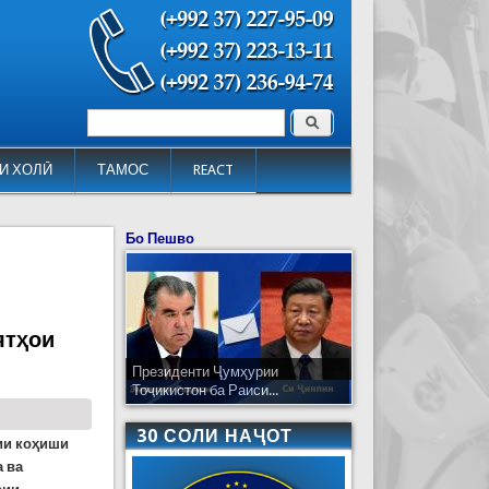
Поиск
Форма поиска
И ХОЛӢ
ТАМОС
REACT
Бо Пешво
ятҳои
Президенти Ҷумҳурии
Тоҷикистон ба Раиси...
30 СОЛИ НАҶОТ
ии коҳиши
а ва