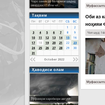
Чаро замин рӯ ба гармои шадид
овардааст? Илм чӣ...
Муфассалт
Тақвим
Оби аз 
ПН
ВТ
СР
ЧТ
ПТ
СБ
ВС
ноҳияи 
1
2
3
4
5
6
7
8
9
Чоп шуд: 14
10
11
12
13
14
15
16
17
18
19
20
21
22
23
24
25
26
27
28
29
30
31
October 2022
Ҳаводиси олам
Муфассалт
Тӯфонҳои харобкори август