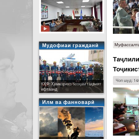
Муфассалт
Мудофиаи гражданӣ
Таҷлили
Тоҷикис
Чоп шуд: 14
КҲФ: Ҳамкориҳо бозҳам тақвият
ёфтаанд
Илм ва фанноварӣ