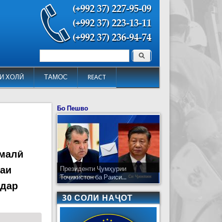
Поиск
Форма поиска
И ХОЛӢ
ТАМОС
REACT
Бо Пешво
омалӣ
маи
Президенти Ҷумҳурии
Тоҷикистон ба Раиси...
 дар
30 СОЛИ НАҶОТ