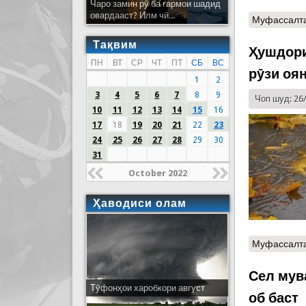
Чаро замин рӯ ба гармои шадид
овардааст? Илм чӣ...
Муфассалт
Тақвим
Ҳушдори
ПН
ВТ
СР
ЧТ
ПТ
СБ
ВС
рӯзи оя
1
2
3
4
5
6
7
8
9
Чоп шуд: 26
10
11
12
13
14
15
16
17
18
19
20
21
22
23
24
25
26
27
28
29
30
31
October 2022
Ҳаводиси олам
Муфассалт
Сел мув
Тӯфонҳои харобкори август
об баст