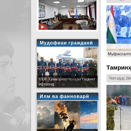
Мудофиаи гражданӣ
Муфассалт
Тамринҳ
Чоп шуд: 26
КҲФ: Ҳамкориҳо бозҳам тақвият
ёфтаанд
Илм ва фанноварӣ