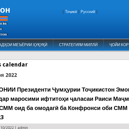
тон
|
Тоҷикӣ
|
Русский
|
АДҲОИ МЕЪЁРИИ ҲУҚУҚӢ
СТРАТЕГИЯИ МИЛЛӢ
ҶОЙИ КОР
es calendar
ря 2022
НИИ Президенти Ҷумҳурии Тоҷикистон Эм
дар маросими ифтитоҳи ҷаласаи Раиси Маҷ
СММ оид ба омодагӣ ба Конфронси оби СММ
23
/10/2022 |
admin