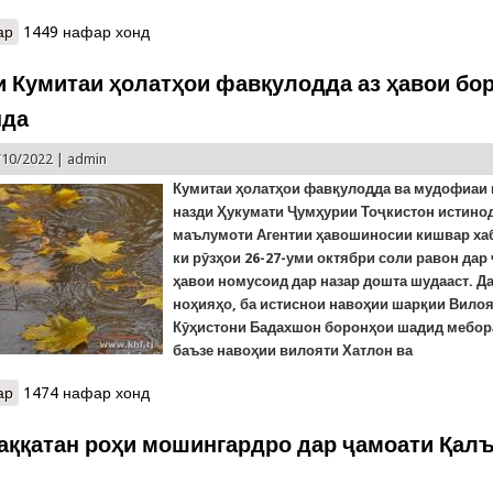
ар
о Тамринҳо дар ноҳияи Дарвози ВМКБ
1449 нафар хонд
 Кумитаи ҳолатҳои фавқулодда аз ҳавои бо
нда
/10/2022 |
admin
К
умитаи ҳолатҳои фавқулодда ва мудофиаи
назди Ҳукумати Ҷумҳурии Тоҷкистон истино
маълумоти Агентии ҳавошиносии кишвар ха
ки рӯзҳои 26-27-уми октябри соли равон дар
ҳавои номусоид дар назар дошта шудааст. Д
ноҳияҳо, ба истиснои навоҳии шарқии Вило
Кӯҳистони Бадахшон боронҳои шадид мебор
баъзе навоҳии вилояти Хатлон ва
ар
о Ҳушдори Кумитаи ҳолатҳои фавқулодда аз ҳавои боронии ду р
1474 нафар хонд
аққатан роҳи мошингардро дар ҷамоати Қал