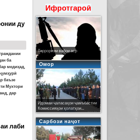
Ифротгароӣ
ронии ду
Терроризм вабои аср
 граждании
дан ба
Омор
бар медиҳад,
 ҷумҳурӣ
ар баъзе
яти Мухтори
анд, дар
Идомаи ҷаласаҳои ҷамъбастии
Комиссияҳои ҳолатҳои...
ӯзи оянда
Сарбози наҷот
ъаи лаби