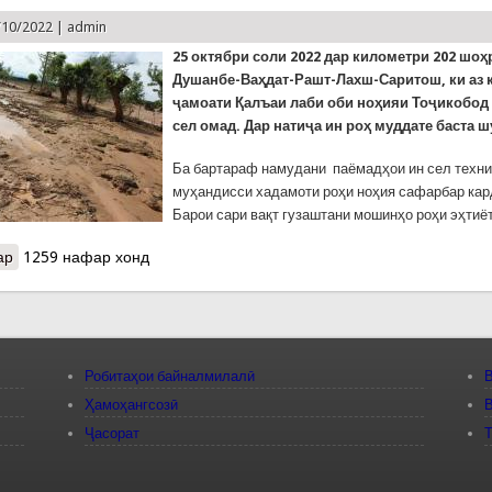
/10/2022 |
admin
25 октябр
и соли
2022
дар километри 202 шоҳ
Душанбе-Ваҳдат-Рашт-Лахш-Саритош, ки аз 
ҷамоати Қалъаи лаби оби ноҳияи Тоҷикобод 
сел омад. Дар натиҷа ин роҳ муддате баста ш
Ба бартараф намудани паёмадҳои ин сел техн
муҳандисси хадамоти роҳи ноҳия сафарбар кар
Барои сари вақт гузаштани мошинҳо роҳи эҳтиё
ар
о Сел муваққатан роҳи мошингардро дар ҷамоати Қалъаи лаби о
1259 нафар хонд
Робитаҳои байналмилалӣ
В
Ҳамоҳангсозӣ
В
Ҷасорат