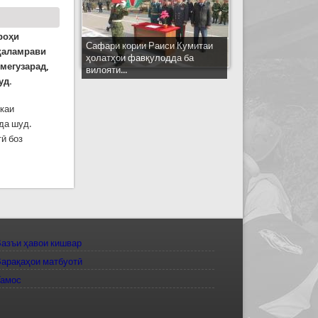
роҳи
Сафари кории Раиси Кумитаи
қаламрави
ҳолатҳои фавқулодда ба
мегузарад,
вилояти...
уд.
икаи
да шуд.
тӣ боз
б баст
азъи ҳавои кишвар
арақаҳои матбуотӣ
Тамос