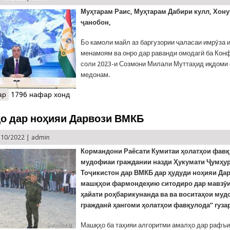
Муҳтарам Раис, Муҳтарам Дабири кулл, Хону
ҷанобон,
Бо камоли майл аз баргузории ҷаласаи имрӯза 
менамоям ва онро дар раванди омодагӣ ба Кон
соли 2023-и Созмони Милали Муттаҳид иқдоми 
медонам.
ар
о СУХАНРОНИИ Президенти Ҷумҳурии Тоҷикистон Эмомалӣ Раҳм
1796 нафар хонд
Маҷмаи Умумии СММ оид ба омодагӣ ба Конфронси оби СММ да
о дар ноҳияи Дарвози ВМКБ
/10/2022 |
admin
Кормандони Раёсати Кумитаи ҳолатҳои фавқ
мудофиаи граждании назди Ҳукумати Ҷумҳу
Тоҷикистон
дар
ВМКБ дар ҳудуди ноҳияи Да
машқҳои фармондеҳию
ситодиро
дар мавзӯ
ҳайати роҳбарикунанда ва ва воситаҳои му
гражданӣ ҳангоми ҳолатҳои фавқулода” гуза
Машқҳо ба таҳияи алгоритми амалҳо дар рафъи