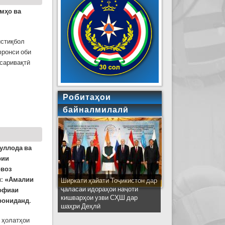
мҳо ва
истиқбол
фронси оби
саривақтӣ
он дар маросими ифтитоҳи ҷаласаи Раиси
Робитаҳои
р соли 2023
байналмилалӣ
уллода ва
рии
рвоз
и: «Амалии
Ширкати ҳайати Тоҷикистон дар
ҷаласаи идораҳои наҷоти
дофиаи
кишварҳои узви СҲШ дар
рониданд.
шаҳри Деҳлӣ
 ҳолатҳои