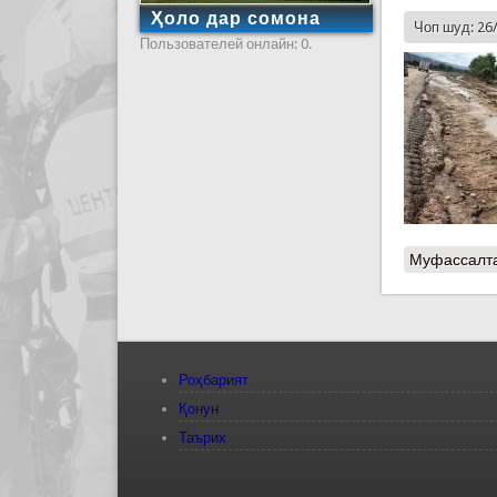
Ҳоло дар сомона
Чоп шуд: 26
Пользователей онлайн: 0.
Муфассалт
Роҳбарият
Қонун
Таърих