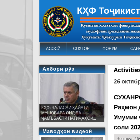
КҲФ Тоҷикис
АСОСӢ
СОХТОР
ФОРУМ
САН
Ахбори рӯз
Activiti
26 октяб
СУХАНРО
Раҳмон 
КҲФ: ҶАЛАСАИ ҲАЙАТИ
МУШОВАРА ОИД БА
Умумии 
ҶАМЪБАСТИ НАТИҶАҲОИ...
соли 20
Маводҳои видеоӣ
Чоп шуд: 26